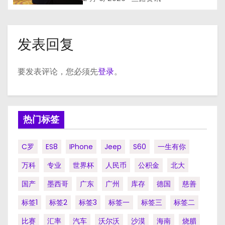
发表回复
要发表评论，您必须先
登录
。
热门标签
C罗
ES8
IPhone
Jeep
S60
一生有你
万科
专业
世界杯
人民币
公积金
北大
国产
墨西哥
广东
广州
库存
德国
慈善
标签1
标签2
标签3
标签一
标签三
标签二
比赛
汇率
汽车
沃尔沃
沙漠
海南
烧腊