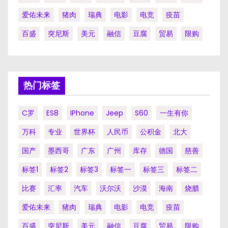
爱佑未来
猪肉
瑞典
电影
电竞
疫苗
百盛
突尼斯
美元
融信
豆腐
贸易
限购
热门标签
C罗
ES8
IPhone
Jeep
S60
一生有你
万科
专业
世界杯
人民币
公积金
北大
国产
墨西哥
广东
广州
库存
德国
慈善
标签1
标签2
标签3
标签一
标签三
标签二
比赛
汇率
汽车
沃尔沃
沙漠
海南
烧腊
爱佑未来
猪肉
瑞典
电影
电竞
疫苗
百盛
突尼斯
美元
融信
豆腐
贸易
限购