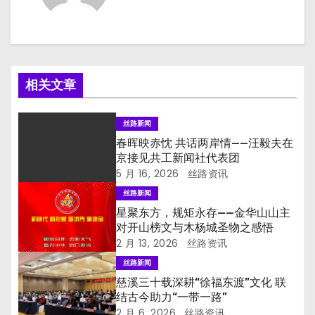
相关文章
丝路新闻
春晖映赤忱 共话两岸情——汪毅夫在
京接见共工新闻社代表团
5 月 16, 2026
丝路资讯
丝路新闻
星聚东方，规矩永存——金华山山主
对开山榜文与木杨城圣物之感悟
2 月 13, 2026
丝路资讯
丝路新闻
慈溪三十载深耕“徐福东渡”文化 联
结古今助力“一带一路”
2 月 6, 2026
丝路资讯