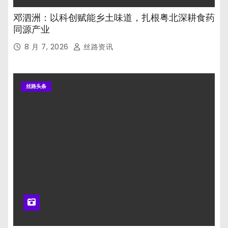
邓泗洲：以科创赋能乡土味道，扎根粤北深耕食药
同源产业
8 月 7, 2026
丝路资讯
丝路头条