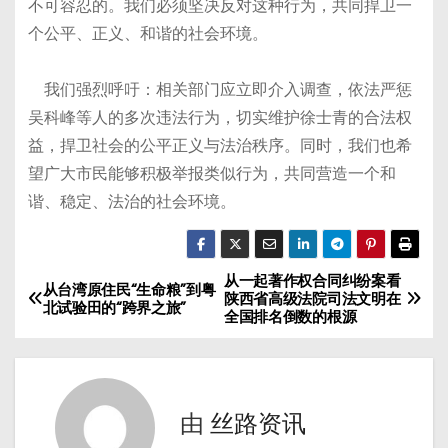
不可容忍的。我们必须坚决反对这种行为，共同捍卫一
个公平、正义、和谐的社会环境。
我们强烈呼吁：相关部门应立即介入调查，依法严惩
吴科峰等人的多次违法行为，切实维护徐士青的合法权
益，捍卫社会的公平正义与法治秩序。同时，我们也希
望广大市民能够积极举报类似行为，共同营造一个和
谐、稳定、法治的社会环境。
从一起著作权合同纠纷案看
文
从台湾原住民“生命粮”到粤
陕西省高级法院司法文明在
北试验田的“跨界之旅”
全国排名倒数的根源
章
导
航
由
丝路资讯