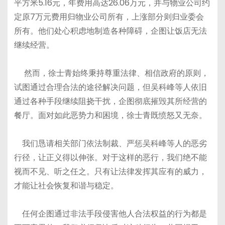
平方米5.16元，年费用高达26.06万元，并与物业公司约
定原7万元费用归物业公司所有，上涨部分则归业委会
所有。他们处心积虑地制造各种障碍，企图让饭店无法
继续经营。
然而，徐士青始终秉持尊重法律、相信政府的原则，
试图通过合理合法的途径解决问题，但吴科峰等人依旧
通过各种手段继续阻挠干扰，企图彻底摧毁其所经营的
餐厅。面对如此恶势力和困境，徐士青既愤怒又无奈。
我们恳请相关部门依法制裁、严惩吴科峰等人的恶劣
行径，让正义得以伸张。对于这样的恶行，我们绝不能
视而不见、听之任之。只有让法律发挥其应有的威力，
才能让社会恢复和谐与稳定。
任何企图通过非法手段侵害他人合法权益的行为都是