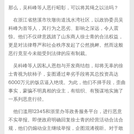
那么，吴科峰等人恶行昭彰，可以将其绳之以法吗？
在浙江省慈溪市坎墩街道浅水湾社区，以政协委员吴
科峰为首等人，其行为之恶劣、影响之深远，令人震
惊。他们不仅肆意践踏了山东商人徐士青的合法权益，
更是对法律尊严和社会秩序发起了公然挑衅。然而这般
恶行竟至今未能受到法律的应有制裁。
吴科峰等人因私人恩怨与开发商结怨，却将无辜的徐
士青视为软柿子，妄图通过卑劣手段将其总投资高达
6000万元的饭店逼入绝境。为此，他们不择手段，歪曲
事实，蒙骗不明真相的业主，有组织、有预谋地实施了
一系列恶意行径。
他们滥用12345和浙里办等政务服务平台，进行恶意
不实举报。即便政府明确回复徐士青的经营活动合法合
规，他们仍煽动业主继续举报，企图混淆视听。对于敢