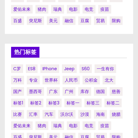
爱佑未来
猪肉
瑞典
电影
电竞
疫苗
百盛
突尼斯
美元
融信
豆腐
贸易
限购
热门标签
C罗
ES8
IPhone
Jeep
S60
一生有你
万科
专业
世界杯
人民币
公积金
北大
国产
墨西哥
广东
广州
库存
德国
慈善
标签1
标签2
标签3
标签一
标签三
标签二
比赛
汇率
汽车
沃尔沃
沙漠
海南
烧腊
爱佑未来
猪肉
瑞典
电影
电竞
疫苗
百盛
突尼斯
美元
融信
豆腐
贸易
限购