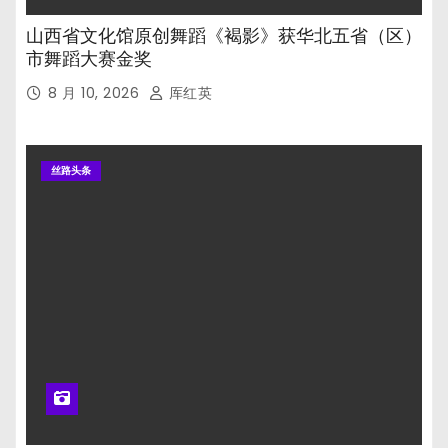
山西省文化馆原创舞蹈《褐影》获华北五省（区）
市舞蹈大赛金奖
8 月 10, 2026
厍红英
丝路头条