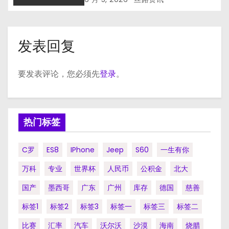
发表回复
要发表评论，您必须先
登录
。
热门标签
C罗
ES8
IPhone
Jeep
S60
一生有你
万科
专业
世界杯
人民币
公积金
北大
国产
墨西哥
广东
广州
库存
德国
慈善
标签1
标签2
标签3
标签一
标签三
标签二
比赛
汇率
汽车
沃尔沃
沙漠
海南
烧腊