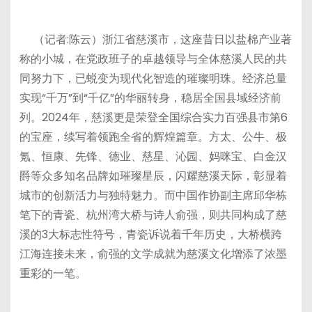
（记者:陈云）浙江省慈溪市，这座昔日以盐棉产业著
称的小城，在党政班子的卓越领导与全体慈溪人民的共
同努力下，已蜕变为现代化智造的璀璨明珠。经济总量
实现“千万”到“千亿”的华丽转身，稳居全国县域经济前
列。2024年，慈溪更是荣登全国综合实力百强县市第6
的宝座，续写着领跑全省的辉煌篇章。方太、公牛、极
氪、恒康、先锋、德业、慈星、沁园、妈咪宝、白金汉
爵等众多知名品牌如璀璨星辰，闪耀慈溪天际，彰显着
城市的创新活力与独特魅力。而中国作协副主席邱华栋
笔下的青瓷、杭州湾大桥与诗人俞强，则共同构成了慈
溪的3大标志性符号，青瓷诉说着千年历史，大桥横跨
江海连接未来，俞强的文学成就为慈溪文化增添了浓墨
重彩的一笔。