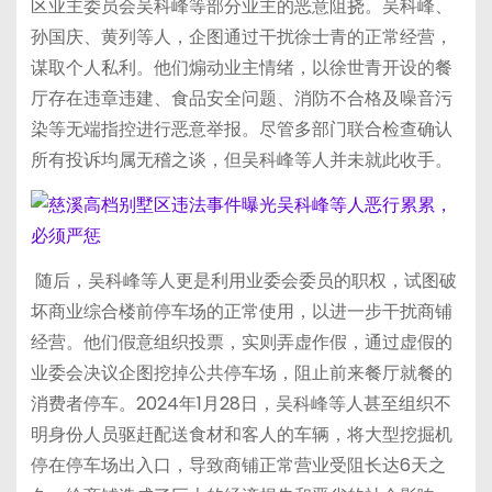
区业主委员会吴科峰等部分业主的恶意阻挠。吴科峰、
孙国庆、黄列等人，企图通过干扰徐士青的正常经营，
谋取个人私利。他们煽动业主情绪，以徐世青开设的餐
厅存在违章违建、食品安全问题、消防不合格及噪音污
染等无端指控进行恶意举报。尽管多部门联合检查确认
所有投诉均属无稽之谈，但吴科峰等人并未就此收手。
随后，吴科峰等人更是利用业委会委员的职权，试图破
坏商业综合楼前停车场的正常使用，以进一步干扰商铺
经营。他们假意组织投票，实则弄虚作假，通过虚假的
业委会决议企图挖掉公共停车场，阻止前来餐厅就餐的
消费者停车。2024年1月28日，吴科峰等人甚至组织不
明身份人员驱赶配送食材和客人的车辆，将大型挖掘机
停在停车场出入口，导致商铺正常营业受阻长达6天之