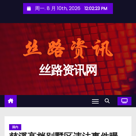
跳
周一. 8 月 10th, 2026
12:02:24 PM
至
内
容
丝路资讯网
国内