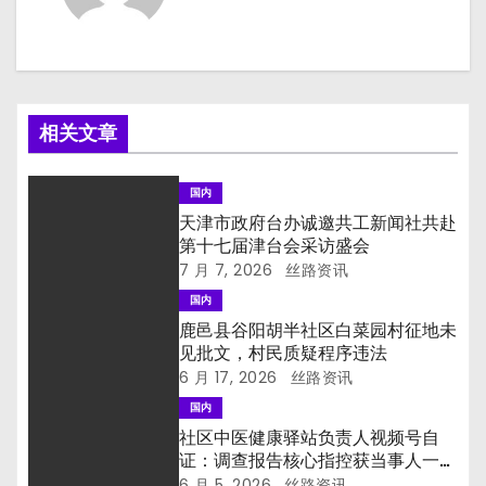
相关文章
国内
天津市政府台办诚邀共工新闻社共赴
第十七届津台会采访盛会
7 月 7, 2026
丝路资讯
国内
鹿邑县谷阳胡半社区白菜园村征地未
见批文，村民质疑程序违法
6 月 17, 2026
丝路资讯
国内
社区中医健康驿站负责人视频号自
证：调查报告核心指控获当事人一手
印证
6 月 5, 2026
丝路资讯