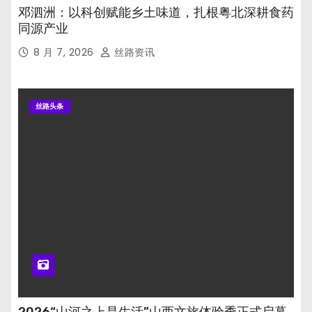
邓泗洲：以科创赋能乡土味道，扎根粤北深耕食药
同源产业
8 月 7, 2026
丝路资讯
丝路头条