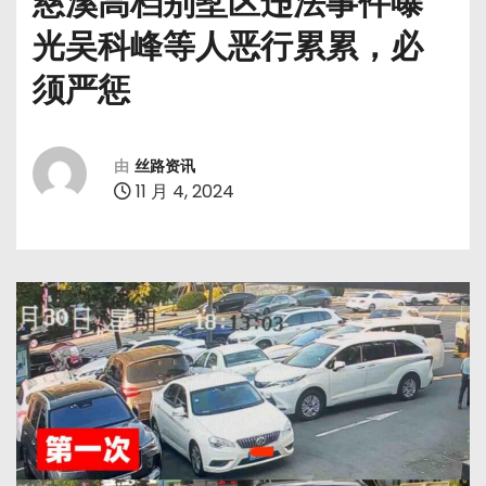
慈溪高档别墅区违法事件曝
光吴科峰等人恶行累累，必
须严惩
由
丝路资讯
11 月 4, 2024