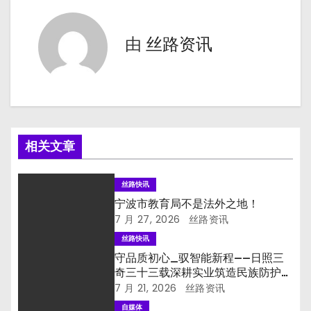
导
航
由
丝路资讯
相关文章
丝路快讯
宁波市教育局不是法外之地！
7 月 27, 2026
丝路资讯
丝路快讯
守品质初心_驭智能新程——日照三
奇三十三载深耕实业筑造民族防护品
牌
7 月 21, 2026
丝路资讯
自媒体