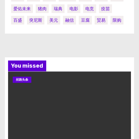
爱佑未来
猪肉
瑞典
电影
电竞
疫苗
百盛
突尼斯
美元
融信
豆腐
贸易
限购
You missed
丝路头条