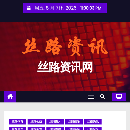
跳
周五. 8 月 7th, 2026
11:30:04 PM
至
内
容
丝路资讯网
丝路体育
丝路公益
丝路图片
丝路娱乐
丝路快讯
丝路房产
丝路教育
丝路新闻
丝路旅游
丝路时尚