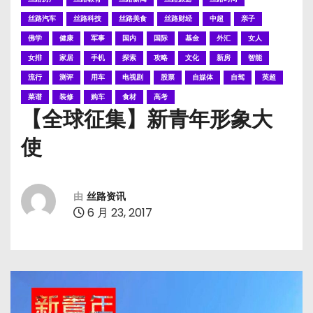
丝路汽车
丝路科技
丝路美食
丝路财经
中超
亲子
佛学
健康
军事
国内
国际
基金
外汇
女人
女排
家居
手机
探索
攻略
文化
新房
智能
流行
测评
用车
电视剧
股票
自媒体
自驾
英超
菜谱
装修
购车
食材
高考
【全球征集】新青年形象大
使
由
丝路资讯
6 月 23, 2017