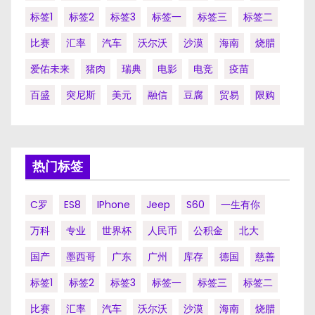
标签1
标签2
标签3
标签一
标签三
标签二
比赛
汇率
汽车
沃尔沃
沙漠
海南
烧腊
爱佑未来
猪肉
瑞典
电影
电竞
疫苗
百盛
突尼斯
美元
融信
豆腐
贸易
限购
热门标签
C罗
ES8
IPhone
Jeep
S60
一生有你
万科
专业
世界杯
人民币
公积金
北大
国产
墨西哥
广东
广州
库存
德国
慈善
标签1
标签2
标签3
标签一
标签三
标签二
比赛
汇率
汽车
沃尔沃
沙漠
海南
烧腊