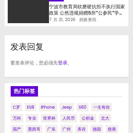
宁波市教育局软磨硬抗拒不执行国家
政策 公然违规捐赠5所“公参民”学校
国有资产
7 月 21, 2026
丝路资讯
发表回复
要发表评论，您必须先
登录
。
热门标签
C罗
ES8
IPhone
Jeep
S60
一生有你
万科
专业
世界杯
人民币
公积金
北大
国产
墨西哥
广东
广州
库存
德国
慈善