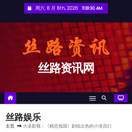
跳
周六. 8 月 8th, 2026
11:18:32 AM
至
内
容
丝路资讯网
丝路娱乐
主页
大圣影视：《精忠报国》剧组出色的小演员们