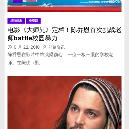
丝路娱乐
电视剧
电影《大师兄》定档！陈乔恩首次挑战老
师battle校园暴力
6 月 22, 2018
丝路资讯
陈乔恩在影片中饰演梁颖心，一位一板一眼的学校老
师。在陈侠（甄…