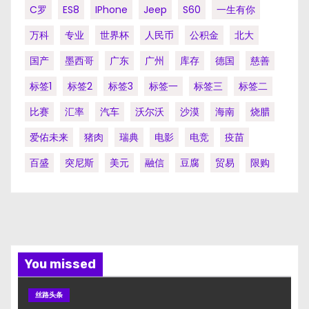
C罗
ES8
IPhone
Jeep
S60
一生有你
万科
专业
世界杯
人民币
公积金
北大
国产
墨西哥
广东
广州
库存
德国
慈善
标签1
标签2
标签3
标签一
标签三
标签二
比赛
汇率
汽车
沃尔沃
沙漠
海南
烧腊
爱佑未来
猪肉
瑞典
电影
电竞
疫苗
百盛
突尼斯
美元
融信
豆腐
贸易
限购
You missed
丝路头条