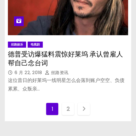
丝路娱乐
电视剧
德普受访爆猛料震惊好莱坞 承认曾雇人
帮自己念台词
6 月 22, 2018
丝路资讯
这位昔日的好莱坞一线明星怎么会落到账户空空、负债
累累、众叛亲…
文
1
2
章
分