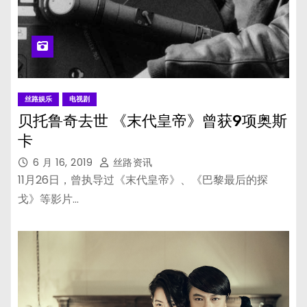
丝路娱乐
电视剧
贝托鲁奇去世 《末代皇帝》曾获9项奥斯
卡
6 月 16, 2019
丝路资讯
11月26日，曾执导过《末代皇帝》、《巴黎最后的探
戈》等影片…