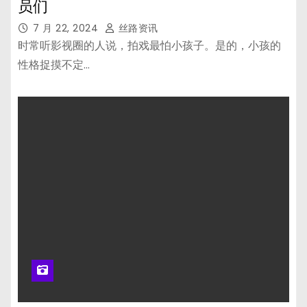
员们
7 月 22, 2024
丝路资讯
时常听影视圈的人说，拍戏最怕小孩子。是的，小孩的
性格捉摸不定…