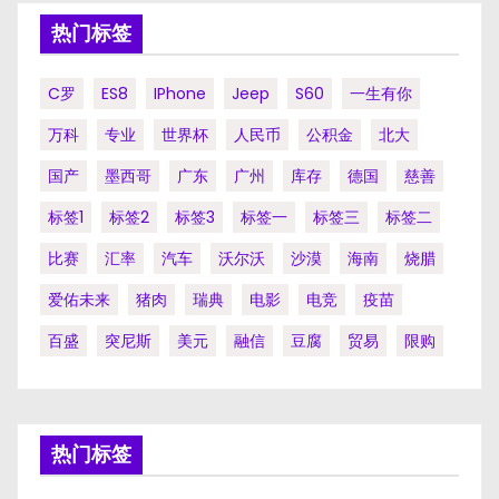
页
热门标签
C罗
ES8
IPhone
Jeep
S60
一生有你
万科
专业
世界杯
人民币
公积金
北大
国产
墨西哥
广东
广州
库存
德国
慈善
标签1
标签2
标签3
标签一
标签三
标签二
比赛
汇率
汽车
沃尔沃
沙漠
海南
烧腊
爱佑未来
猪肉
瑞典
电影
电竞
疫苗
百盛
突尼斯
美元
融信
豆腐
贸易
限购
热门标签