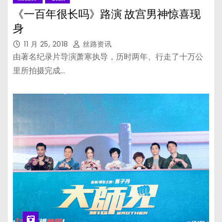
《一百年很长吗》路演 故宫男神惊喜现
身
11 月 25, 2018
丝路资讯
由著名纪录片导演萧寒执导，历时两年、行走了十万公
里所拍摄完成…