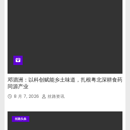
邓泗洲：以科创赋能乡土味道，扎根粤北深耕食药
同源产业
8 月 7, 2026
丝路资讯
丝路头条