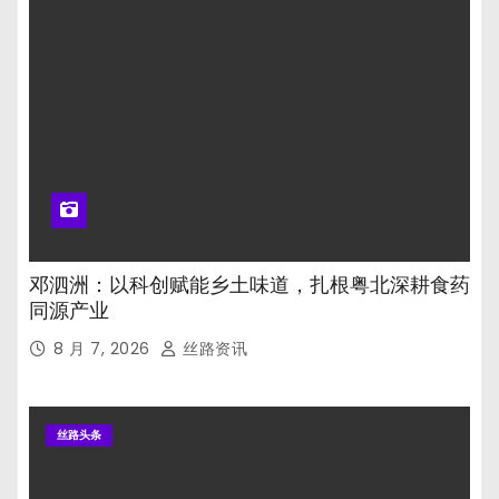
邓泗洲：以科创赋能乡土味道，扎根粤北深耕食药
同源产业
8 月 7, 2026
丝路资讯
丝路头条