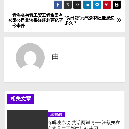
青海省兴青工贸工程集团有
文
“伪日货”元气森林还能忽悠
限公司非法采煤获利百亿至
多久？
今未停
章
导
航
由
相关文章
丝路新闻
春晖映赤忱 共话两岸情——汪毅夫在
京接见共工新闻社代表团