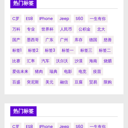
热门标签
C罗
ES8
IPhone
Jeep
S60
一生有你
万科
专业
世界杯
人民币
公积金
北大
国产
墨西哥
广东
广州
库存
德国
慈善
标签1
标签2
标签3
标签一
标签三
标签二
比赛
汇率
汽车
沃尔沃
沙漠
海南
烧腊
爱佑未来
猪肉
瑞典
电影
电竞
疫苗
百盛
突尼斯
美元
融信
豆腐
贸易
限购
热门标签
C罗
ES8
IPhone
Jeep
S60
一生有你