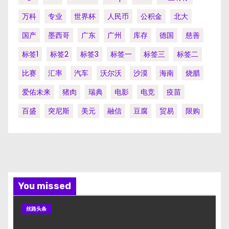
万科
专业
世界杯
人民币
公积金
北大
国产
墨西哥
广东
广州
库存
德国
慈善
标签1
标签2
标签3
标签一
标签三
标签二
比赛
汇率
汽车
沃尔沃
沙漠
海南
烧腊
爱佑未来
猪肉
瑞典
电影
电竞
疫苗
百盛
突尼斯
美元
融信
豆腐
贸易
限购
You missed
丝路头条