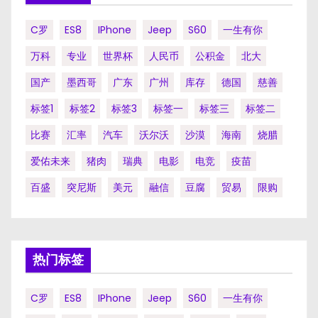
C罗
ES8
IPhone
Jeep
S60
一生有你
万科
专业
世界杯
人民币
公积金
北大
国产
墨西哥
广东
广州
库存
德国
慈善
标签1
标签2
标签3
标签一
标签三
标签二
比赛
汇率
汽车
沃尔沃
沙漠
海南
烧腊
爱佑未来
猪肉
瑞典
电影
电竞
疫苗
百盛
突尼斯
美元
融信
豆腐
贸易
限购
热门标签
C罗
ES8
IPhone
Jeep
S60
一生有你