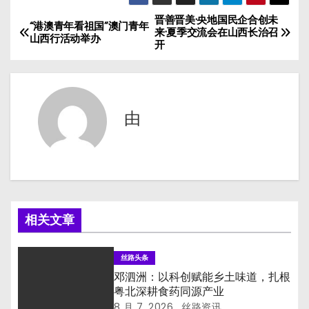
晋善晋美·央地国民企合创未
文
“港澳青年看祖国”澳门青年
来·夏季交流会在山西长治召
山西行活动举办
开
章
导
航
由
相关文章
丝路头条
邓泗洲：以科创赋能乡土味道，扎根
粤北深耕食药同源产业
8 月 7, 2026
丝路资讯