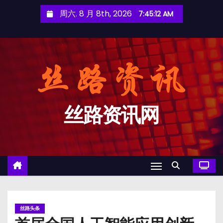
跳
周六. 8 月 8th, 2026
7:45:13 AM
至
内
容
丝路资讯网
丝路头条