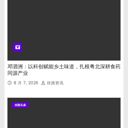
邓泗洲：以科创赋能乡土味道，扎根粤北深耕食药
同源产业
8 月 7, 2026
丝路资讯
丝路头条