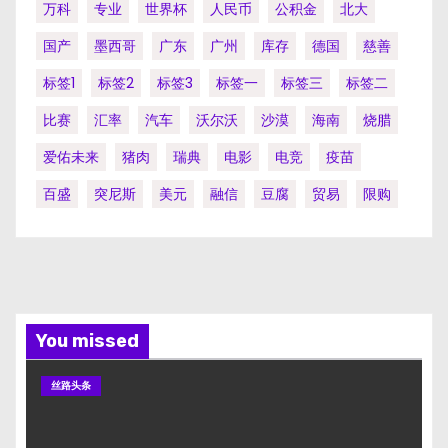
万科
专业
世界杯
人民币
公积金
北大
国产
墨西哥
广东
广州
库存
德国
慈善
标签1
标签2
标签3
标签一
标签三
标签二
比赛
汇率
汽车
沃尔沃
沙漠
海南
烧腊
爱佑未来
猪肉
瑞典
电影
电竞
疫苗
百盛
突尼斯
美元
融信
豆腐
贸易
限购
You missed
丝路头条