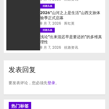
丝路头条
2026“山河之上是生活”山西文旅体
验季正式启幕
8 月 7, 2026
厍红英
丝路头条
浅论“出来混迟早是要还的”的多维真
理性
8 月 7, 2026
丝路资讯
发表回复
要发表评论，您必须先
登录
。
热门标签