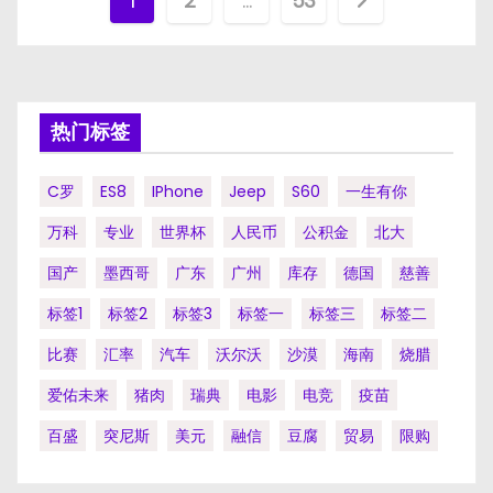
文
1
2
…
53
章
分
页
热门标签
C罗
ES8
IPhone
Jeep
S60
一生有你
万科
专业
世界杯
人民币
公积金
北大
国产
墨西哥
广东
广州
库存
德国
慈善
标签1
标签2
标签3
标签一
标签三
标签二
比赛
汇率
汽车
沃尔沃
沙漠
海南
烧腊
爱佑未来
猪肉
瑞典
电影
电竞
疫苗
百盛
突尼斯
美元
融信
豆腐
贸易
限购