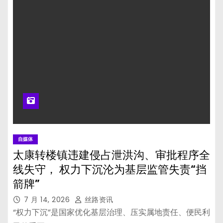
自媒体
太康转楼镇违建侵占泄洪沟、审批程序全
线失守， 权力下沉沦为基层监管失责“挡
箭牌”
7 月 14, 2026
丝路资讯
“权力下沉”是国家优化基层治理、压实属地责任、便民利