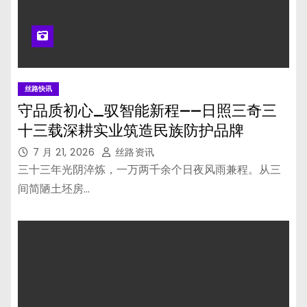
丝路快讯
守品质初心_驭智能新程——日照三奇三
十三载深耕实业筑造民族防护品牌
7 月 21, 2026
丝路资讯
三十三年光阴淬炼，一万两千余个日夜风雨兼程。从三
间简陋土坯房…