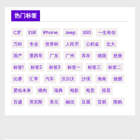
热门标签
C罗
ES8
IPhone
Jeep
S60
一生有你
万科
专业
世界杯
人民币
公积金
北大
国产
墨西哥
广东
广州
库存
德国
慈善
标签1
标签2
标签3
标签一
标签三
标签二
比赛
汇率
汽车
沃尔沃
沙漠
海南
烧腊
爱佑未来
猪肉
瑞典
电影
电竞
疫苗
百盛
突尼斯
美元
融信
豆腐
贸易
限购