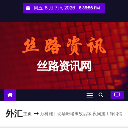
跳
周五. 8 月 7th, 2026
6:36:57 PM
至
内
容
丝路资讯网
外汇
主页
万科施工现场坍塌事故后续 夜间施工静悄悄