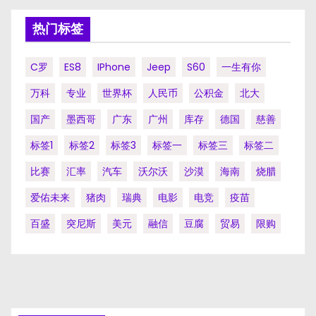
热门标签
C罗
ES8
IPhone
Jeep
S60
一生有你
万科
专业
世界杯
人民币
公积金
北大
国产
墨西哥
广东
广州
库存
德国
慈善
标签1
标签2
标签3
标签一
标签三
标签二
比赛
汇率
汽车
沃尔沃
沙漠
海南
烧腊
爱佑未来
猪肉
瑞典
电影
电竞
疫苗
百盛
突尼斯
美元
融信
豆腐
贸易
限购