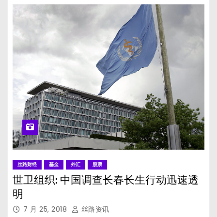
丝路财经
基金
外汇
股票
世卫组织: 中国调查长春长生行动迅速透
明
7 月 25, 2018
丝路资讯