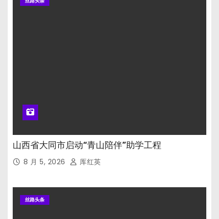
丝路头条
山西省大同市启动“青山陪伴”助学工程
8 月 5, 2026
厍红英
丝路头条