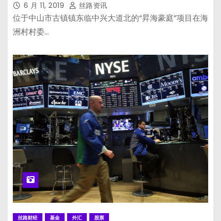
6 月 11, 2019
丝路资讯
位于中山市古镇镇东临中兴大道北的“昇海豪庭”项目在海
洲村村委…
丝路财经
基金
外汇
股票