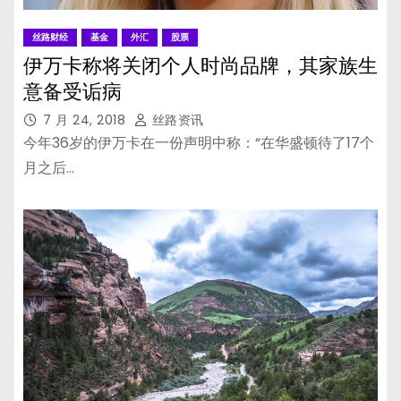
丝路财经
基金
外汇
股票
伊万卡称将关闭个人时尚品牌，其家族生
意备受诟病
7 月 24, 2018
丝路资讯
今年36岁的伊万卡在一份声明中称：“在华盛顿待了17个
月之后…