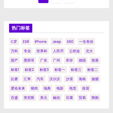
章
分
页
热门标签
C罗
ES8
IPhone
Jeep
S60
一生有你
万科
专业
世界杯
人民币
公积金
北大
国产
墨西哥
广东
广州
库存
德国
慈善
标签1
标签2
标签3
标签一
标签三
标签二
比赛
汇率
汽车
沃尔沃
沙漠
海南
烧腊
爱佑未来
猪肉
瑞典
电影
电竞
疫苗
百盛
突尼斯
美元
融信
豆腐
贸易
限购