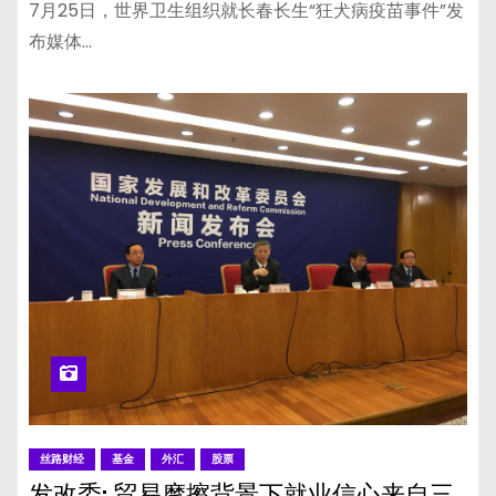
7月25日，世界卫生组织就长春长生“狂犬病疫苗事件”发
布媒体…
丝路财经
基金
外汇
股票
发改委: 贸易摩擦背景下就业信心来自三