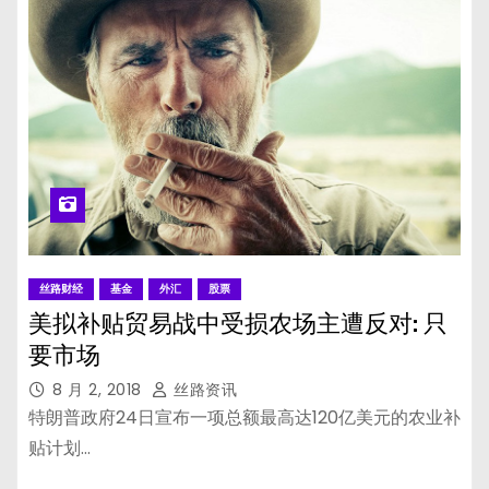
丝路财经
基金
外汇
股票
美拟补贴贸易战中受损农场主遭反对: 只
要市场
8 月 2, 2018
丝路资讯
特朗普政府24日宣布一项总额最高达120亿美元的农业补
贴计划…