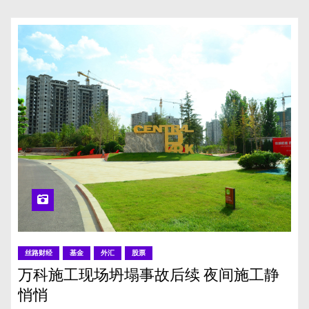
丝路财经
基金
外汇
股票
万科施工现场坍塌事故后续 夜间施工静
悄悄