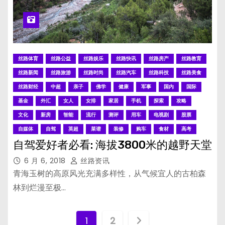
丝路体育
丝路公益
丝路娱乐
丝路快讯
丝路房产
丝路教育
丝路新闻
丝路旅游
丝路时尚
丝路汽车
丝路科技
丝路美食
丝路财经
中超
亲子
佛学
健康
军事
国内
国际
基金
外汇
女人
女排
家居
手机
探索
攻略
文化
新房
智能
流行
测评
用车
电视剧
股票
自媒体
自驾
英超
菜谱
装修
购车
食材
高考
自驾爱好者必看: 海拔3800米的越野天堂
6 月 6, 2018
丝路资讯
青海玉树的高原风光充满多样性，从气候宜人的古柏森
林到烂漫至极…
文
1
2