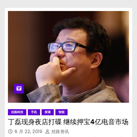
丝路科技
手机
探索
智能
丁磊现身夜店打碟 继续押宝4亿电音市场
6 月 22, 2019
丝路资讯