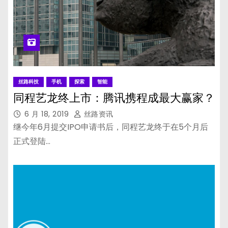
丝路科技
手机
探索
智能
同程艺龙终上市：腾讯携程成最大赢家？
6 月 18, 2019
丝路资讯
继今年6月提交IPO申请书后，同程艺龙终于在5个月后
正式登陆…