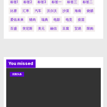
标签1
标签2
标签3
标签一
标签三
标签二
比赛
汇率
汽车
沃尔沃
沙漠
海南
烧腊
爱佑未来
猪肉
瑞典
电影
电竞
疫苗
百盛
突尼斯
美元
融信
豆腐
贸易
限购
You missed
丝路头条