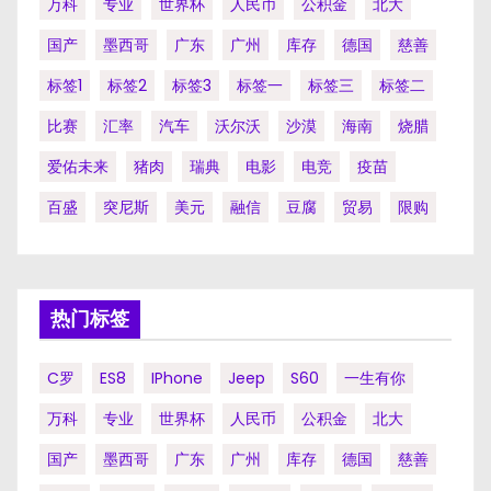
万科
专业
世界杯
人民币
公积金
北大
国产
墨西哥
广东
广州
库存
德国
慈善
标签1
标签2
标签3
标签一
标签三
标签二
比赛
汇率
汽车
沃尔沃
沙漠
海南
烧腊
爱佑未来
猪肉
瑞典
电影
电竞
疫苗
百盛
突尼斯
美元
融信
豆腐
贸易
限购
热门标签
C罗
ES8
IPhone
Jeep
S60
一生有你
万科
专业
世界杯
人民币
公积金
北大
国产
墨西哥
广东
广州
库存
德国
慈善