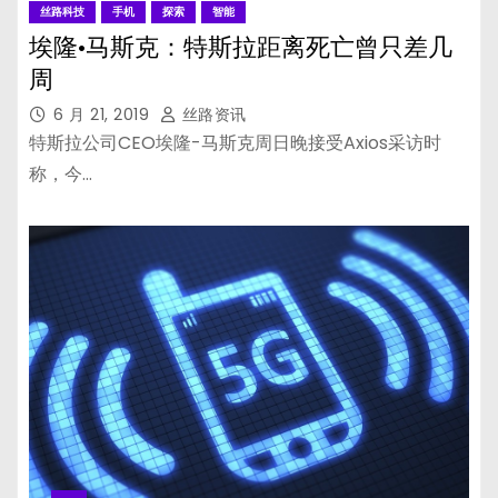
丝路科技
手机
探索
智能
埃隆·马斯克：特斯拉距离死亡曾只差几
周
6 月 21, 2019
丝路资讯
特斯拉公司CEO埃隆-马斯克周日晚接受Axios采访时
称，今…