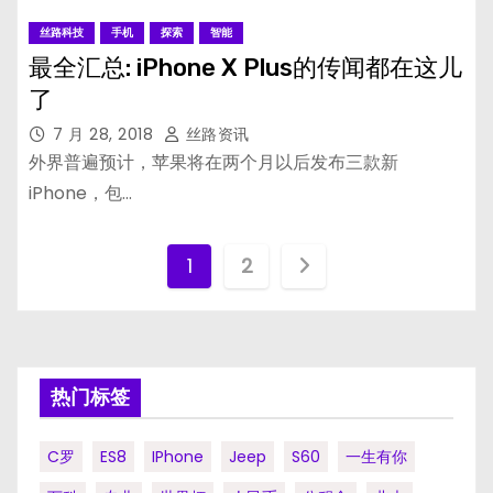
丝路科技
手机
探索
智能
最全汇总: iPhone X Plus的传闻都在这儿
了
7 月 28, 2018
丝路资讯
外界普遍预计，苹果将在两个月以后发布三款新
iPhone，包…
文
1
2
章
分
页
热门标签
C罗
ES8
IPhone
Jeep
S60
一生有你