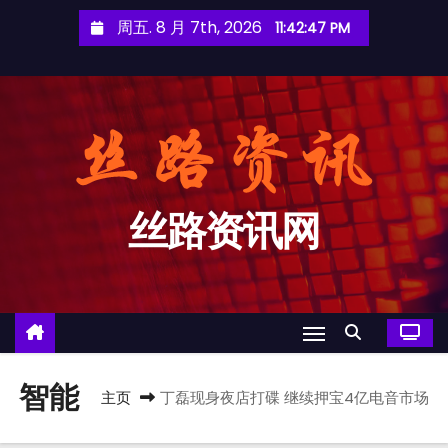
跳
周五. 8 月 7th, 2026
11:42:48 PM
至
内
容
丝路资讯网
智能
主页
丁磊现身夜店打碟 继续押宝4亿电音市场