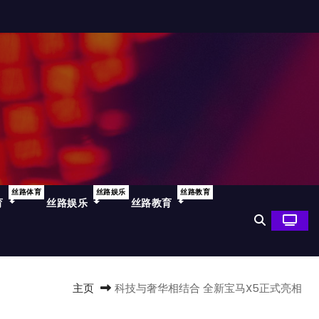
丝路体育
丝路娱乐
丝路教育
育
丝路娱乐
丝路教育
主页
科技与奢华相结合 全新宝马X5正式亮相