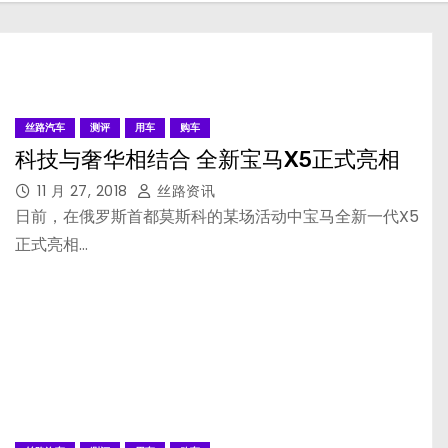
丝路汽车
测评
用车
购车
科技与奢华相结合 全新宝马X5正式亮相
11 月 27, 2018
丝路资讯
日前，在俄罗斯首都莫斯科的某场活动中宝马全新一代X5
正式亮相…