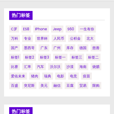
热门标签
C罗
ES8
IPhone
Jeep
S60
一生有你
万科
专业
世界杯
人民币
公积金
北大
国产
墨西哥
广东
广州
库存
德国
慈善
标签1
标签2
标签3
标签一
标签三
标签二
比赛
汇率
汽车
沃尔沃
沙漠
海南
烧腊
爱佑未来
猪肉
瑞典
电影
电竞
疫苗
百盛
突尼斯
美元
融信
豆腐
贸易
限购
热门标签