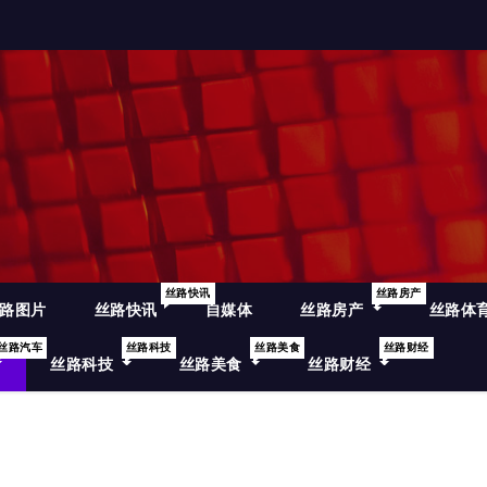
丝路快讯
丝路房产
路图片
丝路快讯
自媒体
丝路房产
丝路体
丝路汽车
丝路科技
丝路美食
丝路财经
丝路科技
丝路美食
丝路财经