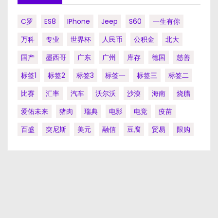
C罗
ES8
IPhone
Jeep
S60
一生有你
万科
专业
世界杯
人民币
公积金
北大
国产
墨西哥
广东
广州
库存
德国
慈善
标签1
标签2
标签3
标签一
标签三
标签二
比赛
汇率
汽车
沃尔沃
沙漠
海南
烧腊
爱佑未来
猪肉
瑞典
电影
电竞
疫苗
百盛
突尼斯
美元
融信
豆腐
贸易
限购