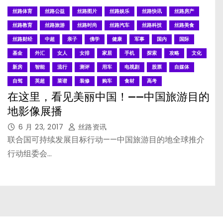
丝路体育
丝路公益
丝路图片
丝路娱乐
丝路快讯
丝路房产
丝路教育
丝路旅游
丝路时尚
丝路汽车
丝路科技
丝路美食
丝路财经
中超
亲子
佛学
健康
军事
国内
国际
基金
外汇
女人
女排
家居
手机
探索
攻略
文化
新房
智能
流行
测评
用车
电视剧
股票
自媒体
自驾
英超
菜谱
装修
购车
食材
高考
在这里，看见美丽中国！——中国旅游目的
地影像展播
6 月 23, 2017
丝路资讯
联合国可持续发展目标行动——中国旅游目的地全球推介
行动组委会…