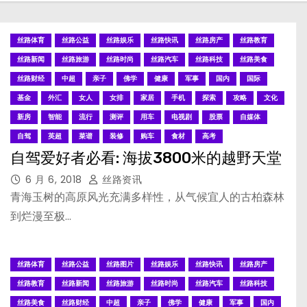
丝路体育
丝路公益
丝路娱乐
丝路快讯
丝路房产
丝路教育
丝路新闻
丝路旅游
丝路时尚
丝路汽车
丝路科技
丝路美食
丝路财经
中超
亲子
佛学
健康
军事
国内
国际
基金
外汇
女人
女排
家居
手机
探索
攻略
文化
新房
智能
流行
测评
用车
电视剧
股票
自媒体
自驾
英超
菜谱
装修
购车
食材
高考
自驾爱好者必看: 海拔3800米的越野天堂
6 月 6, 2018
丝路资讯
青海玉树的高原风光充满多样性，从气候宜人的古柏森林
到烂漫至极…
丝路体育
丝路公益
丝路图片
丝路娱乐
丝路快讯
丝路房产
丝路教育
丝路新闻
丝路旅游
丝路时尚
丝路汽车
丝路科技
丝路美食
丝路财经
中超
亲子
佛学
健康
军事
国内