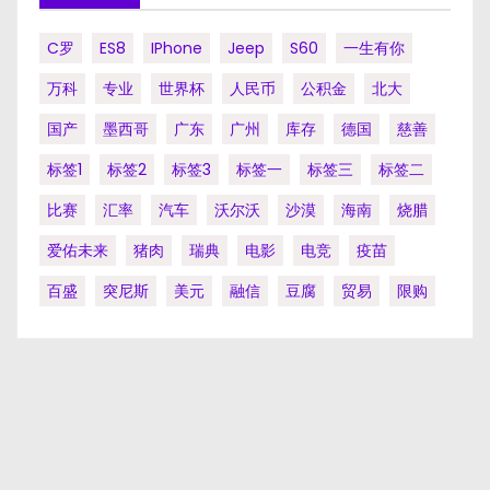
C罗
ES8
IPhone
Jeep
S60
一生有你
万科
专业
世界杯
人民币
公积金
北大
国产
墨西哥
广东
广州
库存
德国
慈善
标签1
标签2
标签3
标签一
标签三
标签二
比赛
汇率
汽车
沃尔沃
沙漠
海南
烧腊
爱佑未来
猪肉
瑞典
电影
电竞
疫苗
百盛
突尼斯
美元
融信
豆腐
贸易
限购