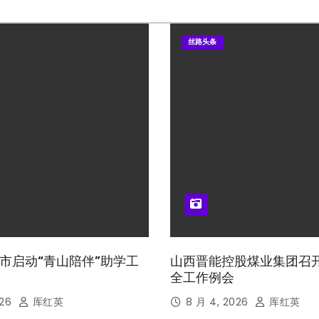
丝路头条
市启动“青山陪伴”助学工
山西晋能控股煤业集团召
全工作例会
026
厍红英
8 月 4, 2026
厍红英