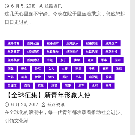
6 月 5, 2018
丝路资讯
这几天心里颇不宁静。今晚在院子里坐着乘凉，忽然想起
日日走过的…
丝路体育
丝路公益
丝路图片
丝路娱乐
丝路快讯
丝路房产
丝路教育
丝路新闻
丝路旅游
丝路时尚
丝路汽车
丝路科技
丝路美食
丝路财经
中超
亲子
佛学
健康
军事
国内
国际
基金
外汇
女人
女排
家居
手机
探索
攻略
文化
新房
智能
流行
测评
用车
电视剧
股票
自媒体
自驾
英超
菜谱
装修
购车
食材
高考
【全球征集】新青年形象大使
6 月 23, 2017
丝路资讯
在全球化的浪潮中，每一代青年都承载着推动社会进步、
引领文化潮…