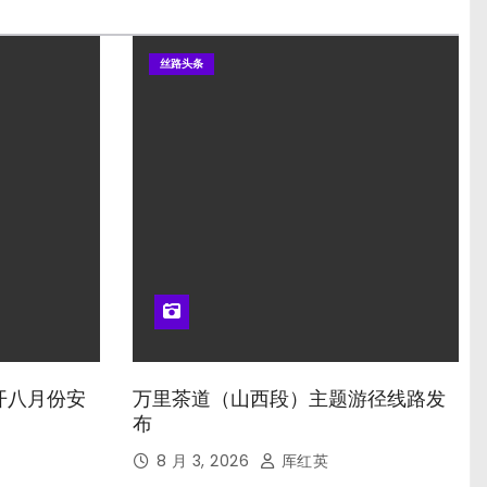
丝路头条
开八月份安
万里茶道（山西段）主题游径线路发
布
8 月 3, 2026
厍红英