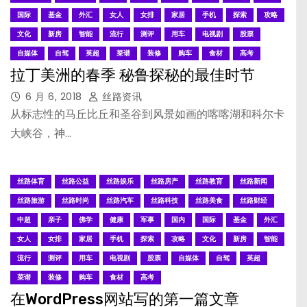
国际
基金
外汇
女人
女排
家居
手机
探索
攻略
文化
新房
智能
流行
测评
用车
电视剧
股票
自媒体
自驾
英超
菜谱
装修
购车
食材
高考
拉丁美洲的春季 秘鲁探秘的最佳时节
6 月 6, 2018
丝路资讯
从标志性的马丘比丘和圣谷到风景如画的喀喀湖和科尔卡
大峡谷，神…
丝路体育
丝路公益
丝路娱乐
丝路房产
丝路教育
丝路新闻
丝路旅游
丝路时尚
丝路汽车
丝路科技
丝路美食
丝路财经
中超
亲子
佛学
健康
军事
国内
国际
基金
外汇
女人
女排
家居
手机
探索
攻略
文化
新房
智能
流行
测评
用车
电视剧
股票
自媒体
自驾
英超
菜谱
装修
购车
食材
高考
在WordPress网站写的第一篇文章