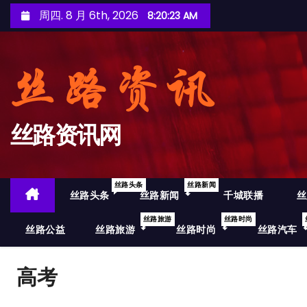
跳
周四. 8 月 6th, 2026
8:20:24 AM
至
内
容
丝路资讯网
丝路头条
丝路新闻
丝路头条
丝路新闻
千城联播
丝
丝路旅游
丝路时尚
丝路公益
丝路旅游
丝路时尚
丝路汽车
高考