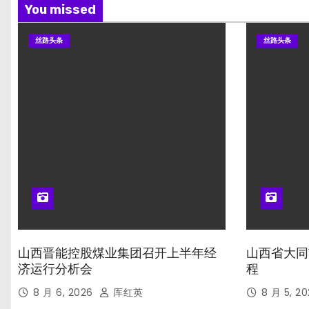
You missed
丝路头条
丝路头条
山西晋能控股煤业集团召开上半年经
山西省大同
济运行分析会
程
8 月 6, 2026
厍红英
8 月 5, 2