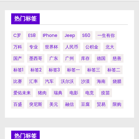
热门标签
C罗
ES8
IPhone
Jeep
S60
一生有你
万科
专业
世界杯
人民币
公积金
北大
国产
墨西哥
广东
广州
库存
德国
慈善
标签1
标签2
标签3
标签一
标签三
标签二
比赛
汇率
汽车
沃尔沃
沙漠
海南
烧腊
爱佑未来
猪肉
瑞典
电影
电竞
疫苗
百盛
突尼斯
美元
融信
豆腐
贸易
限购
热门标签