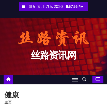
跳
周五. 8 月 7th, 2026
8:57:57 PM
至
内
容
丝路资讯网
健康
主页