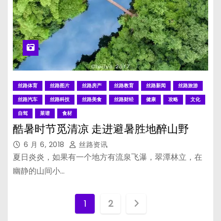
丝路体育
丝路图片
丝路房产
丝路教育
丝路新闻
丝路旅游
丝路汽车
丝路科技
丝路美食
丝路财经
健康
攻略
文化
自驾
菜谱
食材
酷暑时节觅清凉 走进避暑胜地醉山野
6 月 6, 2018
丝路资讯
夏日炎炎，如果有一个地方有流泉飞瀑，翠潭林立，在
幽静的山间小…
文
1
2