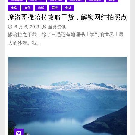
攻略
文化
自驾
菜谱
食材
摩洛哥撒哈拉攻略干货，解锁网红拍照点
6 月 6, 2018
丝路资讯
撒哈拉之于我，除了三毛还有地理书上学到的世界上最
大的沙漠。我…