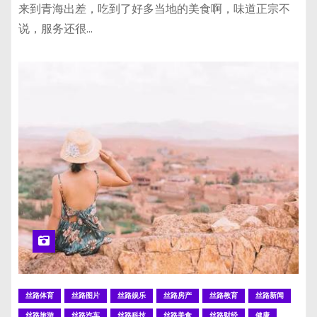
来到青海出差，吃到了好多当地的美食啊，味道正宗不
说，服务还很…
丝路体育
丝路图片
丝路娱乐
丝路房产
丝路教育
丝路新闻
丝路旅游
丝路汽车
丝路科技
丝路美食
丝路财经
健康