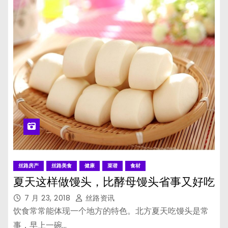
丝路房产
丝路美食
健康
菜谱
食材
夏天这样做馒头，比酵母馒头省事又好吃
7 月 23, 2018
丝路资讯
饮食常常能体现一个地方的特色。北方夏天吃馒头是常
事，早上一碗…