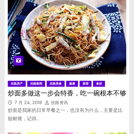
丝路房产
丝路新闻
丝路美食
健康
菜谱
食材
炒面多做这一步会特香，吃一碗根本不够
7 月 24, 2018
丝路资讯
炒面是我家的日常早餐之一，也没有为什么，主要是比
较耐饿，记得…