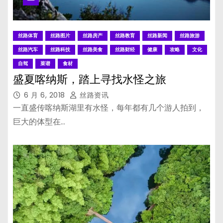
丝路体育
丝路图片
丝路房产
丝路教育
丝路新闻
丝路旅游
丝路汽车
丝路科技
丝路美食
丝路财经
健康
攻略
文化
自驾
菜谱
食材
盛夏喀纳斯，踏上寻找水怪之旅
6 月 6, 2018
丝路资讯
一直盛传喀纳斯湖里有水怪，每年都有几个游人拍到，
巨大的体型在…