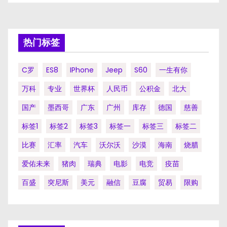
章
分
页
热门标签
C罗
ES8
IPhone
Jeep
S60
一生有你
万科
专业
世界杯
人民币
公积金
北大
国产
墨西哥
广东
广州
库存
德国
慈善
标签1
标签2
标签3
标签一
标签三
标签二
比赛
汇率
汽车
沃尔沃
沙漠
海南
烧腊
爱佑未来
猪肉
瑞典
电影
电竞
疫苗
百盛
突尼斯
美元
融信
豆腐
贸易
限购