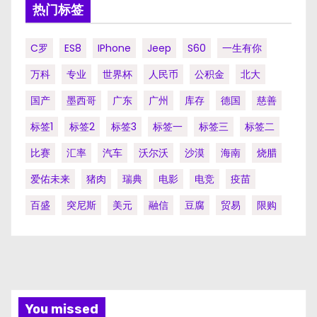
热门标签
C罗
ES8
IPhone
Jeep
S60
一生有你
万科
专业
世界杯
人民币
公积金
北大
国产
墨西哥
广东
广州
库存
德国
慈善
标签1
标签2
标签3
标签一
标签三
标签二
比赛
汇率
汽车
沃尔沃
沙漠
海南
烧腊
爱佑未来
猪肉
瑞典
电影
电竞
疫苗
百盛
突尼斯
美元
融信
豆腐
贸易
限购
You missed