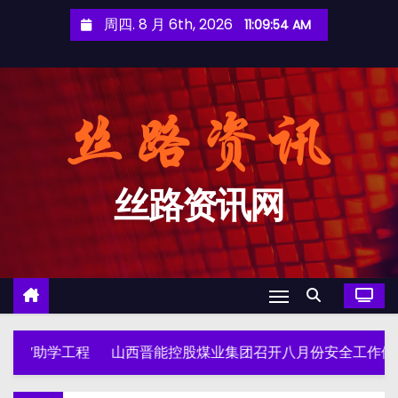
跳
周四. 8 月 6th, 2026
11:09:55 AM
至
内
容
丝路资讯网
山西晋能控股煤业集团召开八月份安全工作例会
万里茶道