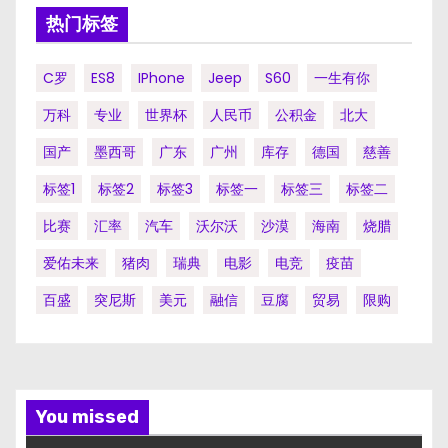
热门标签
C罗
ES8
IPhone
Jeep
S60
一生有你
万科
专业
世界杯
人民币
公积金
北大
国产
墨西哥
广东
广州
库存
德国
慈善
标签1
标签2
标签3
标签一
标签三
标签二
比赛
汇率
汽车
沃尔沃
沙漠
海南
烧腊
爱佑未来
猪肉
瑞典
电影
电竞
疫苗
百盛
突尼斯
美元
融信
豆腐
贸易
限购
You missed