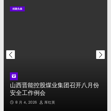
2026山西大同乡村旅游惠民直通车开通
丝路头条
守品质初心_驭智能新程——日照三奇三十三载
深耕实业筑造民族防护品牌
宁波市教育局软磨硬抗拒不执行国家政策 公然
违规捐赠5所“公参民”学校国有资产
山西大同：入列全国长线避暑游目的地
山西晋能控股煤业集团召开八月份
安全工作例会
8 月 4, 2026
厍红英