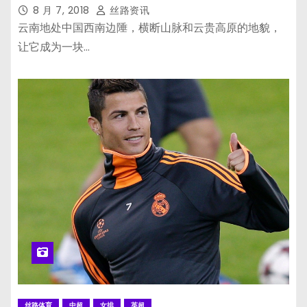
8 月 7, 2018
丝路资讯
云南地处中国西南边陲，横断山脉和云贵高原的地貌，
让它成为一块…
丝路体育
中超
女排
英超