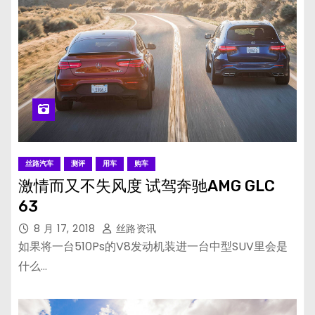
丝路汽车
测评
用车
购车
激情而又不失风度 试驾奔驰AMG GLC
63
8 月 17, 2018
丝路资讯
如果将一台510Ps的V8发动机装进一台中型SUV里会是
什么…