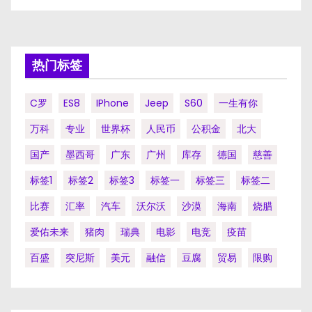
章
分
页
热门标签
C罗
ES8
IPhone
Jeep
S60
一生有你
万科
专业
世界杯
人民币
公积金
北大
国产
墨西哥
广东
广州
库存
德国
慈善
标签1
标签2
标签3
标签一
标签三
标签二
比赛
汇率
汽车
沃尔沃
沙漠
海南
烧腊
爱佑未来
猪肉
瑞典
电影
电竞
疫苗
百盛
突尼斯
美元
融信
豆腐
贸易
限购