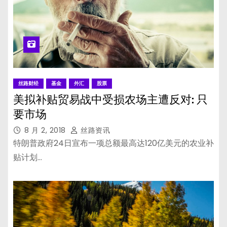
丝路财经
基金
外汇
股票
美拟补贴贸易战中受损农场主遭反对: 只
要市场
8 月 2, 2018
丝路资讯
特朗普政府24日宣布一项总额最高达120亿美元的农业补
贴计划…