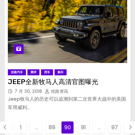
丝路汽车
测评
用车
购车
JEEP全新牧马人高清官图曝光
7 月 30, 2018
丝路资讯
Jeep牧马人的历史可以追溯到第二次世界大战中的美国
军用威利…
文
1
…
89
90
91
…
97