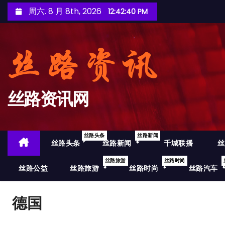
跳
周六. 8 月 8th, 2026
12:42:40 PM
至
内
容
丝路资讯网
丝路头条
丝路新闻
丝路头条
丝路新闻
千城联播
丝
丝路旅游
丝路时尚
丝路公益
丝路旅游
丝路时尚
丝路汽车
德国