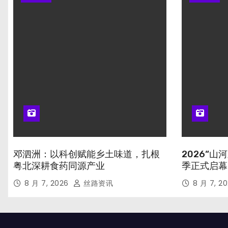
邓泗洲：以科创赋能乡土味道，扎根
2026“
粤北深耕食药同源产业
季正式启幕
8 月 7, 2026
丝路资讯
8 月 7, 2