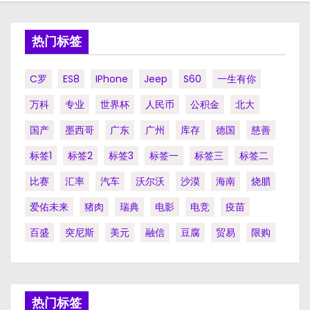
热门标签
C罗
ES8
IPhone
Jeep
S60
一生有你
万科
专业
世界杯
人民币
公积金
北大
国产
墨西哥
广东
广州
库存
德国
慈善
标签1
标签2
标签3
标签一
标签三
标签二
比赛
汇率
汽车
沃尔沃
沙漠
海南
烧腊
爱佑未来
猪肉
瑞典
电影
电竞
疫苗
百盛
突尼斯
美元
融信
豆腐
贸易
限购
热门标签