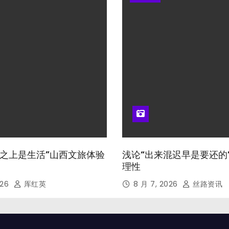
山河之上是生活”山西文旅体验
浅论“出来混迟早是要还的
理性
026
厍红英
8 月 7, 2026
丝路资讯