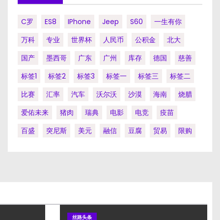
C罗
ES8
IPhone
Jeep
S60
一生有你
万科
专业
世界杯
人民币
公积金
北大
国产
墨西哥
广东
广州
库存
德国
慈善
标签1
标签2
标签3
标签一
标签三
标签二
比赛
汇率
汽车
沃尔沃
沙漠
海南
烧腊
爱佑未来
猪肉
瑞典
电影
电竞
疫苗
百盛
突尼斯
美元
融信
豆腐
贸易
限购
丝路头条