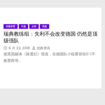
丝路体育
中超
女排
英超
瑞典教练组：失利不会改变德国 仍然是顶
级强队
6 月 22, 2018
丝路资讯
据英国媒体《路透社》报道，在德国队小组赛首轮0-1不
敌墨西哥…