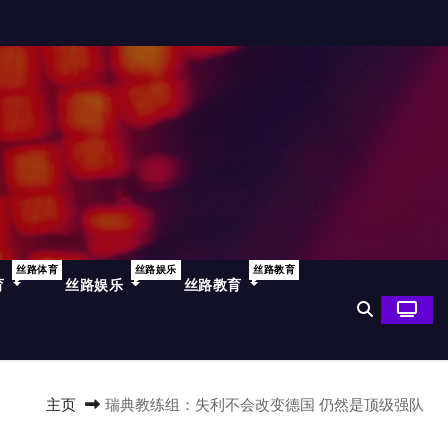
丝路体育
丝路娱乐
丝路教育
育
丝路娱乐
丝路教育
主页
瑞典教练组：失利不会改变德国 仍然是顶级强队