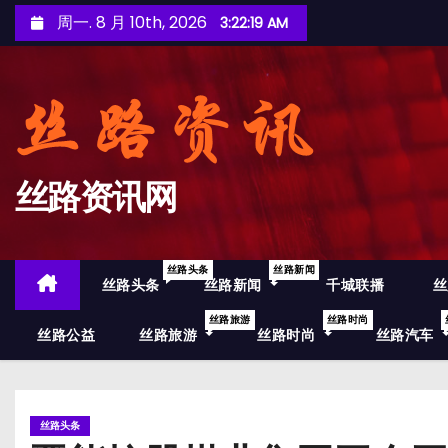
跳
周一. 8 月 10th, 2026
3:22:21 AM
至
内
容
丝路资讯网
丝路头条
丝路新闻
丝路头条
丝路新闻
千城联播
丝
丝路旅游
丝路时尚
丝路公益
丝路旅游
丝路时尚
丝路汽车
丝路头条