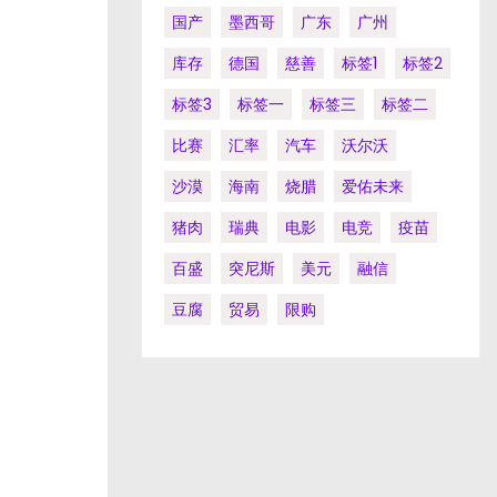
国产
墨西哥
广东
广州
库存
德国
慈善
标签1
标签2
标签3
标签一
标签三
标签二
比赛
汇率
汽车
沃尔沃
沙漠
海南
烧腊
爱佑未来
猪肉
瑞典
电影
电竞
疫苗
百盛
突尼斯
美元
融信
豆腐
贸易
限购