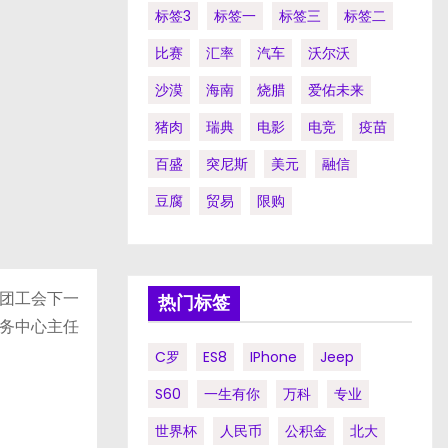
标签3
标签一
标签三
标签二
比赛
汇率
汽车
沃尔沃
沙漠
海南
烧腊
爱佑未来
猪肉
瑞典
电影
电竞
疫苗
百盛
突尼斯
美元
融信
豆腐
贸易
限购
团工会下一
热门标签
务中心主任
C罗
ES8
IPhone
Jeep
S60
一生有你
万科
专业
世界杯
人民币
公积金
北大