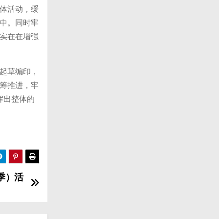
体活动，缓
中。同时牢
实在在增强
起草编印，
筹推进，牢
挥出整体的
季）活