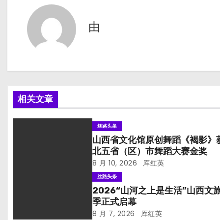
导
航
由
相关文章
丝路头条
山西省文化馆原创舞蹈《褐影》
北五省（区）市舞蹈大赛金奖
8 月 10, 2026
厍红英
丝路头条
2026“山河之上是生活”山西文
季正式启幕
8 月 7, 2026
厍红英