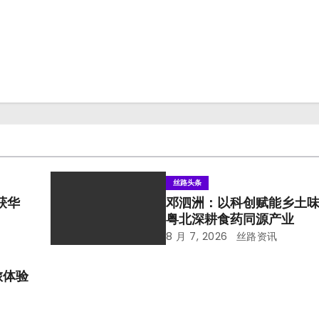
丝路头条
获华
邓泗洲：以科创赋能乡土
粤北深耕食药同源产业
8 月 7, 2026
丝路资讯
旅体验