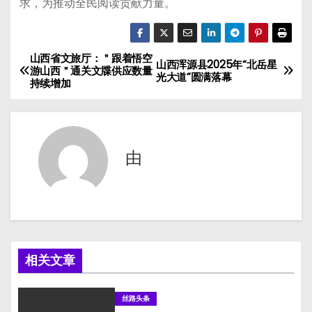
求，为推动全民阅读贡献力量。
山西省文旅厅：＂跟着悟空
文
山西浑源县2025年“北岳星
游山西＂通关文牒供应数量
光大道”圆满落幕
持续增加
章
导
航
由
相关文章
丝路头条