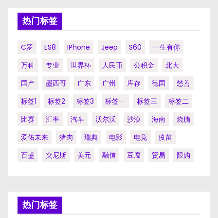
热门标签
C罗
ES8
IPhone
Jeep
S60
一生有你
万科
专业
世界杯
人民币
公积金
北大
国产
墨西哥
广东
广州
库存
德国
慈善
标签1
标签2
标签3
标签一
标签三
标签二
比赛
汇率
汽车
沃尔沃
沙漠
海南
烧腊
爱佑未来
猪肉
瑞典
电影
电竞
疫苗
百盛
突尼斯
美元
融信
豆腐
贸易
限购
热门标签