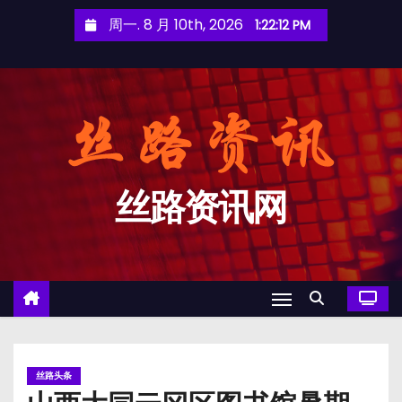
跳
周一. 8 月 10th, 2026
1:22:12 PM
至
内
容
丝路资讯网
丝路头条