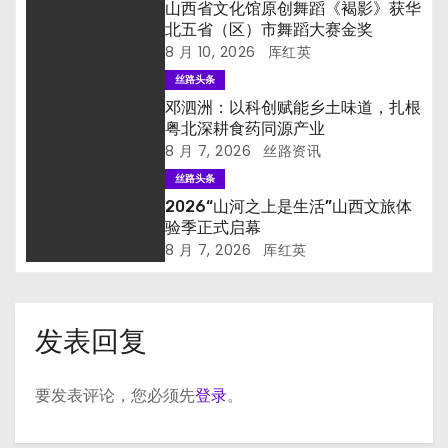
山西省文化馆原创舞蹈《褐影》获华
北五省（区）市舞蹈大赛金奖
8 月 10, 2026
厍红英
丝路头条
邓泗洲：以科创赋能乡土味道，扎根
粤北深耕食药同源产业
8 月 7, 2026
丝路资讯
丝路头条
2026“山河之上是生活”山西文旅体
验季正式启幕
8 月 7, 2026
厍红英
发表回复
要发表评论，您必须先
登录
。