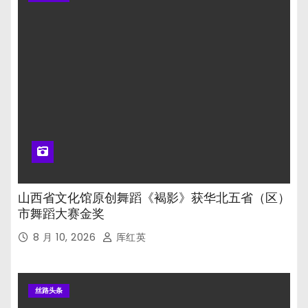
山西省文化馆原创舞蹈《褐影》获华北五省（区）
市舞蹈大赛金奖
8 月 10, 2026
厍红英
丝路头条