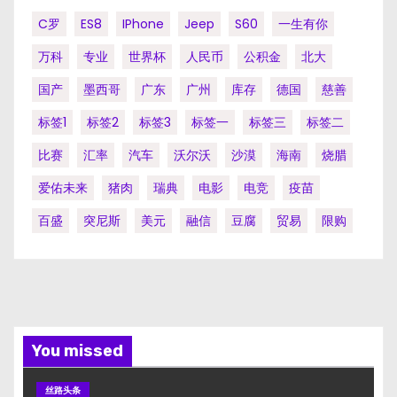
C罗
ES8
IPhone
Jeep
S60
一生有你
万科
专业
世界杯
人民币
公积金
北大
国产
墨西哥
广东
广州
库存
德国
慈善
标签1
标签2
标签3
标签一
标签三
标签二
比赛
汇率
汽车
沃尔沃
沙漠
海南
烧腊
爱佑未来
猪肉
瑞典
电影
电竞
疫苗
百盛
突尼斯
美元
融信
豆腐
贸易
限购
You missed
丝路头条