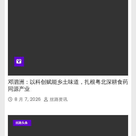
邓泗洲：以科创赋能乡土味道，扎根粤北深耕食药
同源产业
8 月 7, 2026
丝路资讯
丝路头条