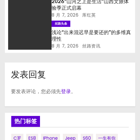
2026“山河之上是生活”山西文旅体
验季正式启幕
8 月 7, 2026
厍红英
丝路头条
浅论“出来混迟早是要还的”的多维真
理性
8 月 7, 2026
丝路资讯
发表回复
要发表评论，您必须先
登录
。
热门标签
C罗
ES8
IPhone
Jeep
S60
一生有你