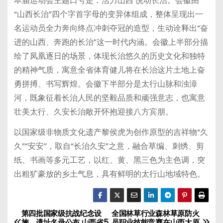
本届运动会主题口号是：活力山西 悦动长治。会徽由
“山西长治”四个字首字母的变异体组成，整体呈现出一
名运动员全力奔向终点冲刺夺冠的造型，生动诠释出“奋
进的山西、奔跑的长治”这一时代内涵。会徽上半部分描
绘了凤凰逐日的场景，体现长治悠久的历史文化和独特
的精神气质，寓意全省体育健儿将在长治这片土地上奋
勇拼搏、书写辉煌。会徽下半部分是太行山脉和浊漳
河，既象征着长治人民的坚毅品质和顽强意志，也寓意
壮美太行、久安长治敞开怀抱迎接八方宾朋。
以国家级非物质文化遗产黎侯虎为创作原型的吉祥物“久
久”“安安”，取自“长治久安”之意，融合草编、刺绣、剪
纸、书画等多元工艺，以红、黄、黑三色为主色调，突
出粗犷豪放的乡土气息，具有鲜明的太行山地域特色。
第四批国家级抗战纪念设
全国林草行业森林草原防火
文
施、遗址名录公布 山西省5
员职业技能竞赛在山西太原