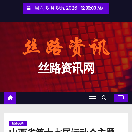
跳
周六. 8 月 8th, 2026
12:35:04 AM
至
内
容
丝路资讯网
丝路头条