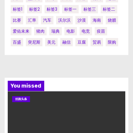
标签1
标签2
标签3
标签一
标签三
标签二
比赛
汇率
汽车
沃尔沃
沙漠
海南
烧腊
爱佑未来
猪肉
瑞典
电影
电竞
疫苗
百盛
突尼斯
美元
融信
豆腐
贸易
限购
You missed
丝路头条