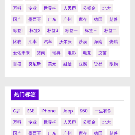
万科
专业
世界杯
人民币
公积金
北大
国产
墨西哥
广东
广州
库存
德国
慈善
标签1
标签2
标签3
标签一
标签三
标签二
比赛
汇率
汽车
沃尔沃
沙漠
海南
烧腊
爱佑未来
猪肉
瑞典
电影
电竞
疫苗
百盛
突尼斯
美元
融信
豆腐
贸易
限购
热门标签
C罗
ES8
IPhone
Jeep
S60
一生有你
万科
专业
世界杯
人民币
公积金
北大
国产
墨西哥
广东
广州
库存
德国
慈善