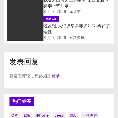
2026“山河之上是生活”山西文旅体
验季正式启幕
8 月 7, 2026
厍红英
丝路头条
浅论“出来混迟早是要还的”的多维真
理性
8 月 7, 2026
丝路资讯
发表回复
要发表评论，您必须先
登录
。
热门标签
C罗
ES8
IPhone
Jeep
S60
一生有你