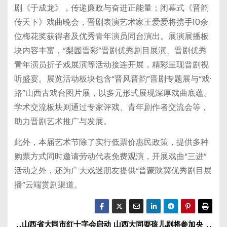
剧《于成龙》，传递廉政与奋进正能量；闭幕式《晋韵
传天下》戏曲晚会，晋剧表演艺术家王爱爱将携手10余
位梅花奖获得者及优秀青年演员同台演出。展演展播板
块内容丰富，“梨园晋彩”晋剧优秀剧目展演、晋剧优秀
青年演员折子戏展演等活动接连开展，精彩呈现晋剧视
听盛宴。展览活动板块包含“晋风晋韵”晋剧专题展与“戏·
路”山西古戏台图片展，以多元形式展现深厚戏曲底蕴。
学术交流板块则通过专家评戏、青年剧作者交流会等，
助力晋剧艺术推广与发展。
此外，本届艺术节除了实行低票价惠民政策，提供多种
购票方式同时邀请劳动代表免费观演，开展戏曲“三进”
活动之外，还为广大戏迷朋友提供“晋蒙陕冀优秀剧目展
播”云端赏剧渠道。
山西省大同市红十字会启动
山西大同耍孩儿剧将参加央