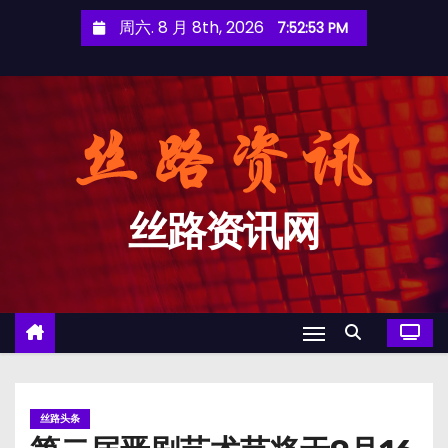
跳
周六. 8 月 8th, 2026
7:52:54 PM
至
内
容
丝路资讯网
丝路头条