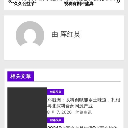
文
“久久公益节”
视稀有剧种盛典
章
导
由
厍红英
航
相关文章
丝路头条
邓泗洲：以科创赋能乡土味道，扎根
粤北深耕食药同源产业
8 月 7, 2026
丝路资讯
丝路头条