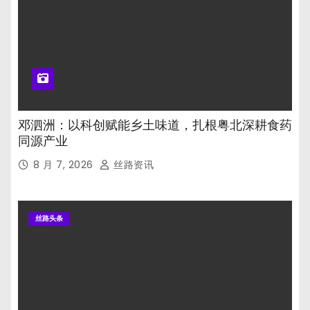
邓泗洲：以科创赋能乡土味道，扎根粤北深耕食药
同源产业
8 月 7, 2026
丝路资讯
丝路头条