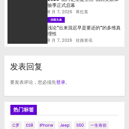
验季正式启幕
8 月 7, 2026
厍红英
丝路头条
浅论“出来混迟早是要还的”的多维真
理性
8 月 7, 2026
丝路资讯
发表回复
要发表评论，您必须先
登录
。
热门标签
C罗
ES8
IPhone
Jeep
S60
一生有你