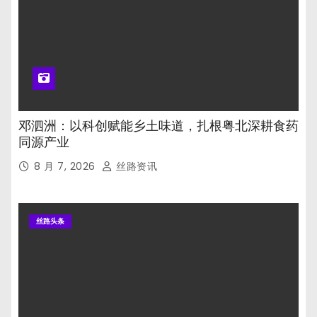
邓泗洲：以科创赋能乡土味道，扎根粤北深耕食药
同源产业
8 月 7, 2026
丝路资讯
丝路头条