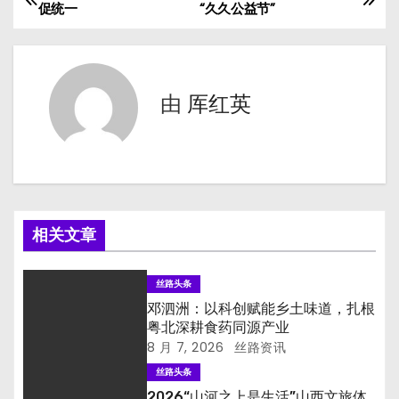
文
促统一
“久久公益节”
章
导
由
厍红英
航
相关文章
丝路头条
邓泗洲：以科创赋能乡土味道，扎根
粤北深耕食药同源产业
8 月 7, 2026
丝路资讯
丝路头条
2026“山河之上是生活”山西文旅体