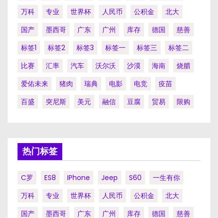
万科
专业
世界杯
人民币
公积金
北大
国产
墨西哥
广东
广州
库存
德国
慈善
标签1
标签2
标签3
标签一
标签三
标签二
比赛
汇率
汽车
沃尔沃
沙漠
海南
烧腊
爱佑未来
猪肉
瑞典
电影
电竞
疫苗
百盛
突尼斯
美元
融信
豆腐
贸易
限购
热门标签
C罗
ES8
IPhone
Jeep
S60
一生有你
万科
专业
世界杯
人民币
公积金
北大
国产
墨西哥
广东
广州
库存
德国
慈善