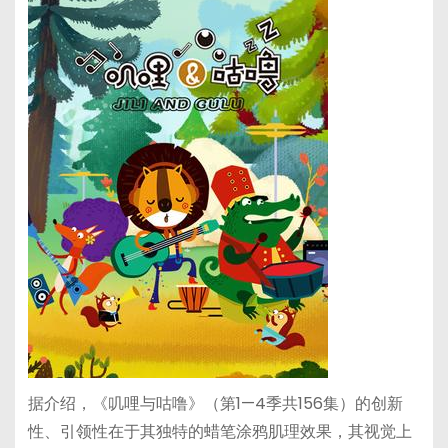
据介绍，《叽哩与咕噜》（第1—4季共156集）的创新
性、引领性在于其独特的蜡笔涂鸦肌理效果，其视觉上