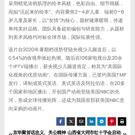
采用蜡笔涂鸦肌理的绘本风格，色彩自由、细节细腻，
宛如“活起来的绘本”。内容聚焦2—4岁儿童、辐射0—6
岁儿童及家长，以“友情”为核心，题材健康暖萌，传递
单纯美好品格。团队具备超前编创与研发能力，从题材
到美术风格均对标全球市场，国际拓展性强。
该片自2020年暑期档强势登陆央视少儿频道后，以
0.54%的收视率掀起热潮。随后在108家电视台及20余
个IPTV端播出，获央视少儿频道肯定，称其为“具国际
化视角的优质动画”。在国际传播方面，已签约英国TMP
发行，译制成英式英语、美式英语及阿拉伯语，在20多
个国家和地区播出，开创国产动画登陆美国NBC的先
河，形成全球传播矩阵，还成为我国首部获美国NBC意
向采购的动画片。
京华聚首话忠义、关公精神
山西省大同市红十字会启动