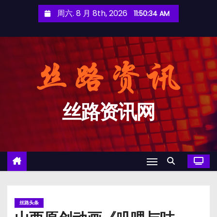
跳
周六. 8 月 8th, 2026
11:50:35 AM
至
内
容
丝路资讯网
丝路头条