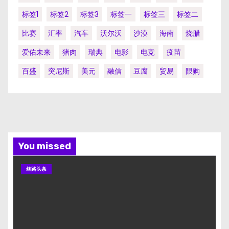
标签1
标签2
标签3
标签一
标签三
标签二
比赛
汇率
汽车
沃尔沃
沙漠
海南
烧腊
爱佑未来
猪肉
瑞典
电影
电竞
疫苗
百盛
突尼斯
美元
融信
豆腐
贸易
限购
You missed
丝路头条