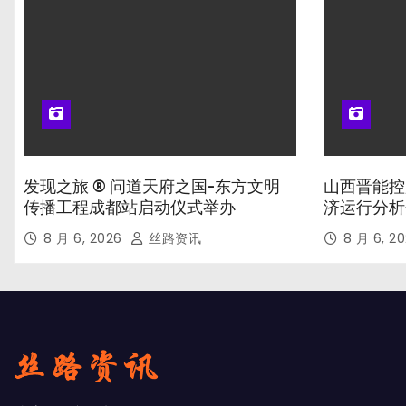
发现之旅 ® 问道天府之国-东方文明
山西晋能控
传播工程成都站启动仪式举办
济运行分析
8 月 6, 2026
丝路资讯
8 月 6, 2