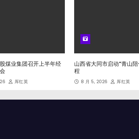
股煤业集团召开上半年经
山西省大同市启动“青山陪
会
程
026
厍红英
8 月 5, 2026
厍红英