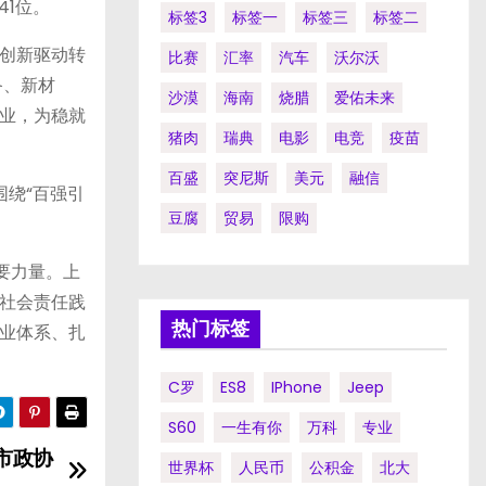
1位。
标签3
标签一
标签三
标签二
创新驱动转
比赛
汇率
汽车
沃尔沃
备、新材
沙漠
海南
烧腊
爱佑未来
业，为稳就
猪肉
瑞典
电影
电竞
疫苗
百盛
突尼斯
美元
融信
绕“百强引
豆腐
贸易
限购
要力量。上
社会责任践
热门标签
业体系、扎
C罗
ES8
IPhone
Jeep
S60
一生有你
万科
专业
市政协
世界杯
人民币
公积金
北大