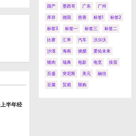
国产
墨西哥
广东
广州
库存
德国
慈善
标签1
标签2
标签3
标签一
标签三
标签二
比赛
汇率
汽车
沃尔沃
沙漠
海南
烧腊
爱佑未来
猪肉
瑞典
电影
电竞
疫苗
百盛
突尼斯
美元
融信
豆腐
贸易
限购
开上半年经