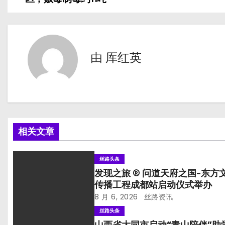
章
导
航
由
厍红英
相关文章
丝路头条
发现之旅 ® 问道天府之国-东方
传播工程成都站启动仪式举办
8 月 6, 2026
丝路资讯
丝路头条