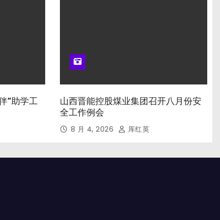
伴”助学工
山西晋能控股煤业集团召开八月份安
全工作例会
8 月 4, 2026
厍红英