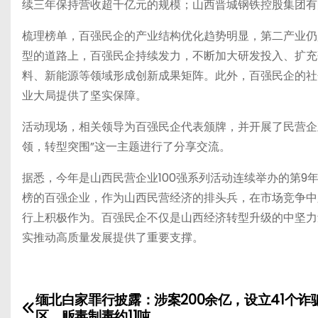
续三年保持营收超千亿元的规模；山西晋城钢铁控股集团有限
梳理榜单，百强民企的产业结构优化趋势明显，第二产业仍
型的道路上，百强民企持续发力，不断加大研发投入、扩充
料、新能源等领域形成创新成果矩阵。此外，百强民企的社
业大局提供了坚实保障。
活动现场，相关领导为百强民企代表颁牌，并开展了民营企
领，转型突围”这一主题进行了分享交流。
据悉，今年是山西民营企业100强系列活动连续举办的第9
榜的百强企业，作为山西民营经济的排头兵，在市场竞争中
行上积极作为。百强民企不仅是山西经济转型升级的中坚力
实推动高质量发展提供了重要支撑。
缅北白家罪行披露：涉案200余亿，设立41个诈
文
区，贩毒制毒约11吨