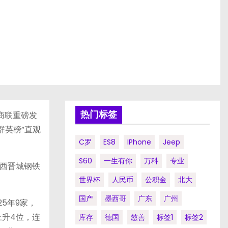
热门标签
商联重磅发
商群英榜”直观
C罗
ES8
IPhone
Jeep
S60
一生有你
万科
专业
西晋城钢铁
世界杯
人民币
公积金
北大
国产
墨西哥
广东
广州
25年9家，
上升4位，连
库存
德国
慈善
标签1
标签2