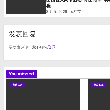
山西省大同市启动“青山陪伴”助
程
8 月 5, 2026
厍红英
发表回复
要发表评论，您必须先
登录
。
You missed
丝路头条
丝路头条