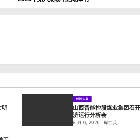
丝路头条
文明
山西晋能控股煤业集团召
济运行分析会
8 月 6, 2026
厍红英