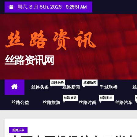
跳
周六. 8 月 8th, 2026
9:25:52 AM
至
内
容
丝路资讯网
丝路头条
丝路新闻
丝路头条
丝路新闻
千城联播
丝
丝路旅游
丝路时尚
丝路公益
丝路旅游
丝路时尚
丝路汽车
丝路头条