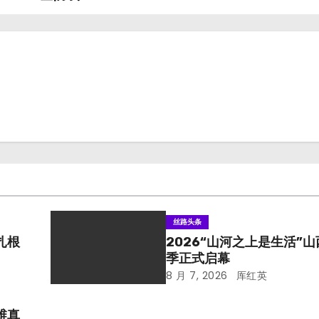
丝路头条
扎根
2026“山河之上是生活”
季正式启幕
8 月 7, 2026
厍红英
维真