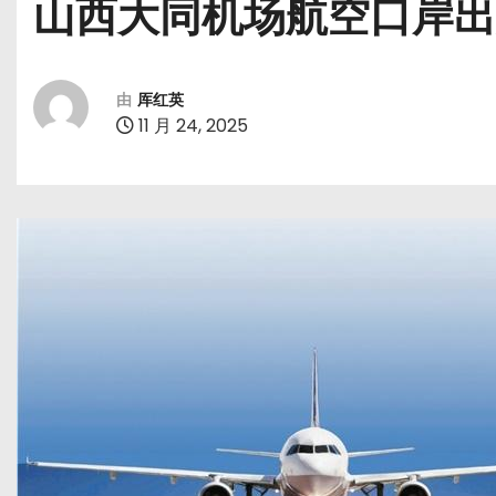
山西大同机场航空口岸出
由
厍红英
11 月 24, 2025