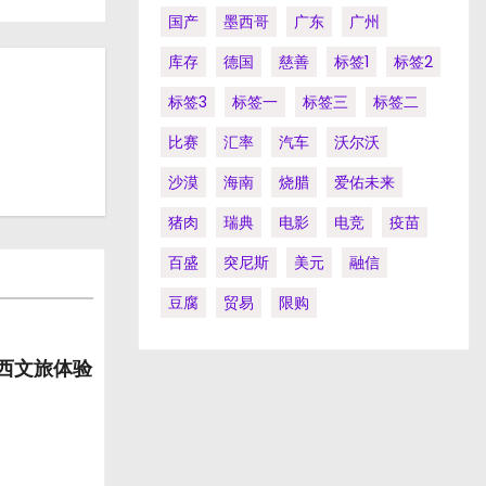
国产
墨西哥
广东
广州
库存
德国
慈善
标签1
标签2
标签3
标签一
标签三
标签二
比赛
汇率
汽车
沃尔沃
沙漠
海南
烧腊
爱佑未来
猪肉
瑞典
电影
电竞
疫苗
百盛
突尼斯
美元
融信
豆腐
贸易
限购
山西文旅体验