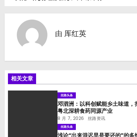
章
导
航
由
厍红英
相关文章
丝路头条
邓泗洲：以科创赋能乡土味道，
粤北深耕食药同源产业
8 月 7, 2026
丝路资讯
丝路头条
浅论“出来混迟早是要还的”的多