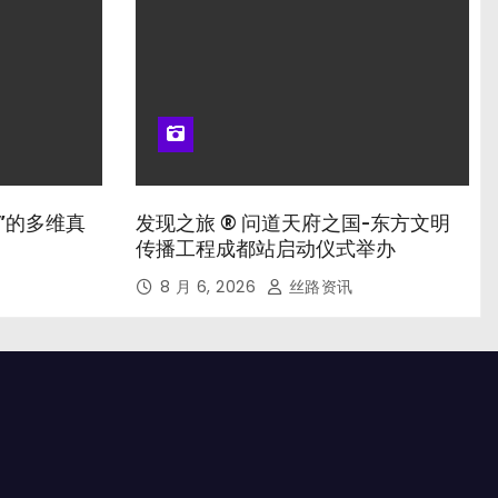
”的多维真
发现之旅 ® 问道天府之国-东方文明
传播工程成都站启动仪式举办
8 月 6, 2026
丝路资讯