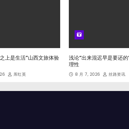
山河之上是生活”山西文旅体验
浅论“出来混迟早是要还的
理性
026
厍红英
8 月 7, 2026
丝路资讯