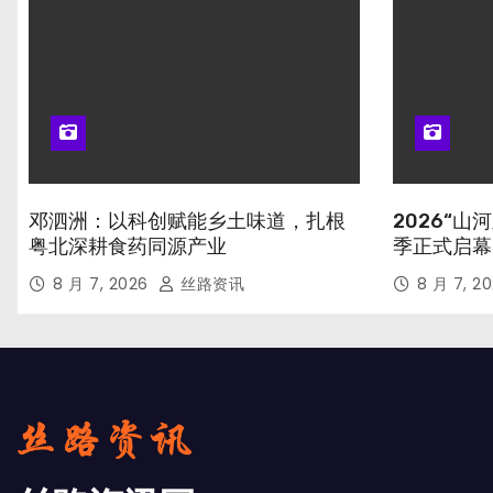
邓泗洲：以科创赋能乡土味道，扎根
2026“
粤北深耕食药同源产业
季正式启幕
8 月 7, 2026
丝路资讯
8 月 7, 2