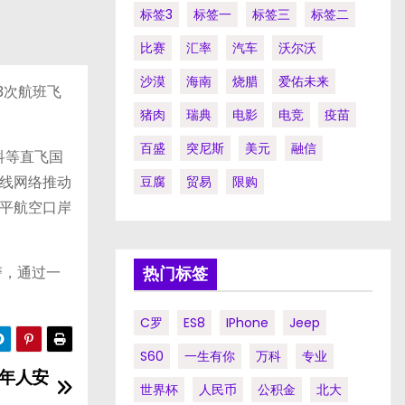
标签3
标签一
标签三
标签二
比赛
汇率
汽车
沃尔沃
沙漠
海南
烧腊
爱佑未来
3次航班飞
猪肉
瑞典
电影
电竞
疫苗
百盛
突尼斯
美元
融信
科等直飞国
线网络推动
豆腐
贸易
限购
平航空口岸
警，通过一
热门标签
C罗
ES8
IPhone
Jeep
S60
一生有你
万科
专业
成年人安
世界杯
人民币
公积金
北大