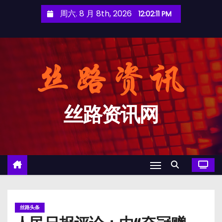
跳
周六. 8 月 8th, 2026
12:02:11 PM
至
内
容
丝路资讯网
丝路头条