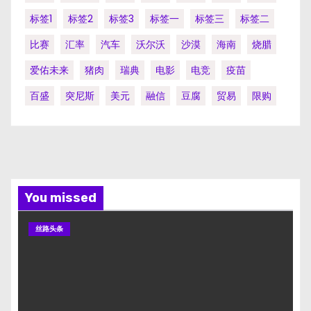
标签1
标签2
标签3
标签一
标签三
标签二
比赛
汇率
汽车
沃尔沃
沙漠
海南
烧腊
爱佑未来
猪肉
瑞典
电影
电竞
疫苗
百盛
突尼斯
美元
融信
豆腐
贸易
限购
You missed
丝路头条