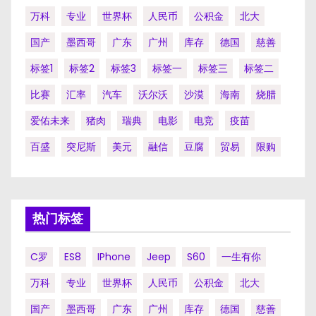
万科
专业
世界杯
人民币
公积金
北大
国产
墨西哥
广东
广州
库存
德国
慈善
标签1
标签2
标签3
标签一
标签三
标签二
比赛
汇率
汽车
沃尔沃
沙漠
海南
烧腊
爱佑未来
猪肉
瑞典
电影
电竞
疫苗
百盛
突尼斯
美元
融信
豆腐
贸易
限购
热门标签
C罗
ES8
IPhone
Jeep
S60
一生有你
万科
专业
世界杯
人民币
公积金
北大
国产
墨西哥
广东
广州
库存
德国
慈善