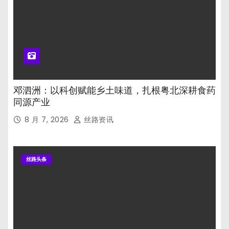
邓泗洲：以科创赋能乡土味道，扎根粤北深耕食药
同源产业
8 月 7, 2026
丝路资讯
丝路头条