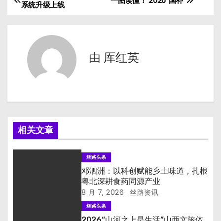
文
一图读懂！ 2026“国补”
系统升级上线
章
导
由
厍红英
航
相关文章
丝路头条
邓泗洲：以科创赋能乡土味道，扎根
粤北深耕食药同源产业
8 月 7, 2026
丝路资讯
丝路头条
2026“山河之上是生活”山西文旅体