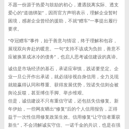
不愿一份源于热爱与鼓励的初心，遭遇脱离实际、透支
爱心的“道德绑架”，因而官方声明表示，理解企业暂时
困境，感谢企业曾经的援助，不就“赠车”一事提出履行
要求。
“夺冠赠车”事件，始于善意与情谊，终于理解和包容，
展现双向奔赴的暖意。一句“支持不该成为负担，善意不
应被换算成冰冷的债务”，也启人思考诚信建设的真谛。
诚信是市场经济的基石，承诺应审慎，践诺要坚定。企
业一旦公开作出承诺，就必须珍视自身信用，全力兑现
就能赢得认同和尊重、获得发展优势，毁诺失信则会被
舆论反噬，甚至缚住手脚、举步维艰。
但是，诚信建设不只有重信守诺，还包括失信修复。新
年伊始，一些网友晒出“修复”后的个人信用报告，正得
益于一次性信用修复政策生效。信用修复“让守信者重获
新生”，不会消解诚实守信、一诺千金的共识，也是在强