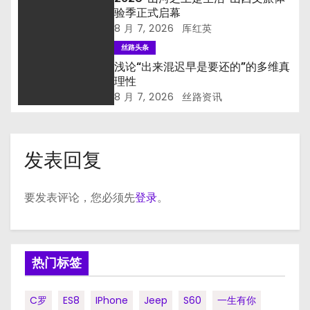
验季正式启幕
8 月 7, 2026
厍红英
丝路头条
浅论“出来混迟早是要还的”的多维真
理性
8 月 7, 2026
丝路资讯
发表回复
要发表评论，您必须先
登录
。
热门标签
C罗
ES8
IPhone
Jeep
S60
一生有你