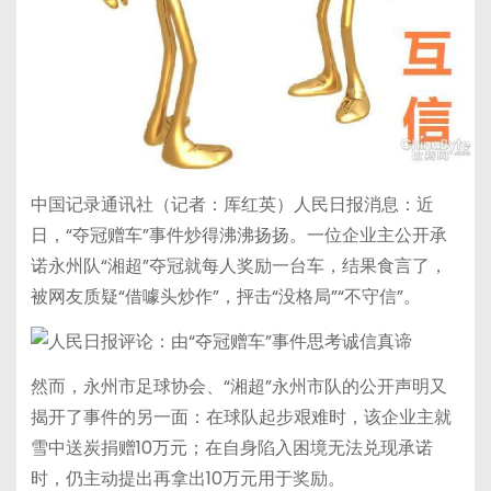
中国记录通讯社（记者：厍红英）人民日报消息：近
日，“夺冠赠车”事件炒得沸沸扬扬。一位企业主公开承
诺永州队“湘超”夺冠就每人奖励一台车，结果食言了，
被网友质疑“借噱头炒作”，抨击“没格局”“不守信”。
然而，永州市足球协会、“湘超”永州市队的公开声明又
揭开了事件的另一面：在球队起步艰难时，该企业主就
雪中送炭捐赠10万元；在自身陷入困境无法兑现承诺
时，仍主动提出再拿出10万元用于奖励。