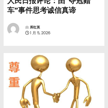
人民日报评论：由“夺冠赠
车”事件思考诚信真谛
由
厍红英
1 月 5, 2026