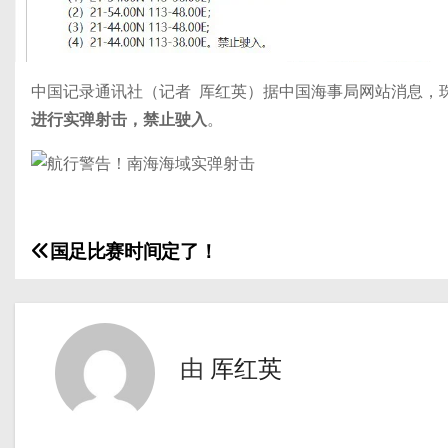
中国记录通讯社（记者 厍红英）据中国海事局网站消息，
进行实弹射击，禁止驶入
。
国足比赛时间定了！
文
章
导
由
厍红英
航