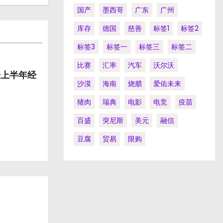
国产
墨西哥
广东
广州
库存
德国
慈善
标签1
标签2
标签3
标签一
标签三
标签二
比赛
汇率
汽车
沃尔沃
开上半年经
沙漠
海南
烧腊
爱佑未来
猪肉
瑞典
电影
电竞
疫苗
百盛
突尼斯
美元
融信
豆腐
贸易
限购