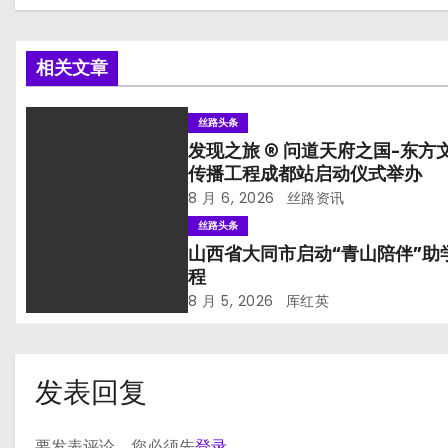
相关文章
丝路头条
发现之旅 ® 问道天府之国-东方
传播工程成都站启动仪式举办
8 月 6, 2026
丝路资讯
丝路头条
山西省大同市启动“青山陪伴”助
程
8 月 5, 2026
厍红英
发表回复
要发表评论，您必须先
登录
。