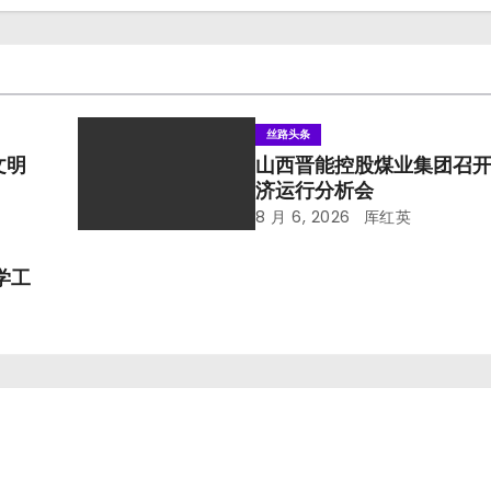
丝路头条
文明
山西晋能控股煤业集团召
济运行分析会
8 月 6, 2026
厍红英
学工