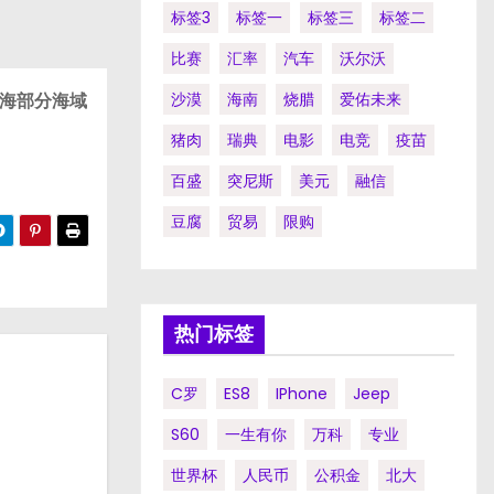
标签3
标签一
标签三
标签二
比赛
汇率
汽车
沃尔沃
南海部分海域
沙漠
海南
烧腊
爱佑未来
猪肉
瑞典
电影
电竞
疫苗
百盛
突尼斯
美元
融信
豆腐
贸易
限购
热门标签
C罗
ES8
IPhone
Jeep
S60
一生有你
万科
专业
世界杯
人民币
公积金
北大