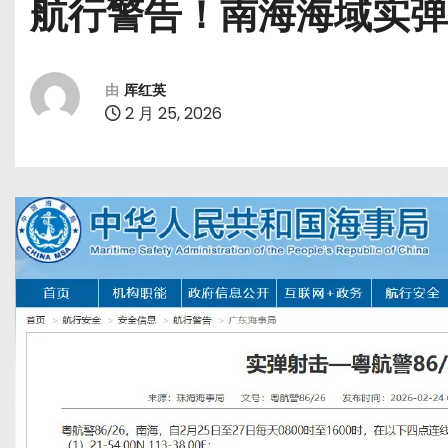
航行警告！南海海域实弹
由
厍红英
2 月 25, 2026