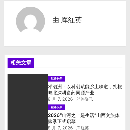
导
由
厍红英
航
相关文章
丝路头条
邓泗洲：以科创赋能乡土味道，扎根
粤北深耕食药同源产业
8 月 7, 2026
丝路资讯
丝路头条
2026“山河之上是生活”山西文旅体
验季正式启幕
8 月 7, 2026
厍红英