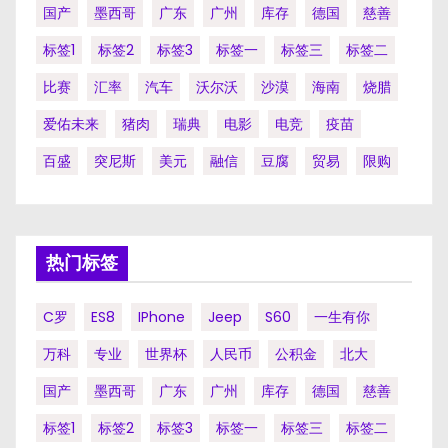
国产
墨西哥
广东
广州
库存
德国
慈善
标签1
标签2
标签3
标签一
标签三
标签二
比赛
汇率
汽车
沃尔沃
沙漠
海南
烧腊
爱佑未来
猪肉
瑞典
电影
电竞
疫苗
百盛
突尼斯
美元
融信
豆腐
贸易
限购
热门标签
C罗
ES8
IPhone
Jeep
S60
一生有你
万科
专业
世界杯
人民币
公积金
北大
国产
墨西哥
广东
广州
库存
德国
慈善
标签1
标签2
标签3
标签一
标签三
标签二