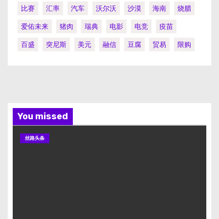
比赛
汇率
汽车
沃尔沃
沙漠
海南
烧腊
爱佑未来
猪肉
瑞典
电影
电竞
疫苗
百盛
突尼斯
美元
融信
豆腐
贸易
限购
You missed
丝路头条