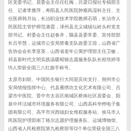
区党委书记、居委会主任任红梅，吕梁日报社专稿部主
任、记者李雅萍，寿阳县人民医院肿瘤风湿科主任、主
任医师韩月仙，长治职业技术学院教师石萌，长治市人
民医院主管护师范潞霞，泽州县北义城镇坛岭头村党支
部书记、村委会主任赵春并，隰县县委常委、宣传部部
长吕学慧，运城市公安局禁毒支队政委王琼，山西省广
告协会会长李亚英，山西省老年公寓护理部主任卫敏，
祁县新时代文明实践温暖昭馀志愿服务队队长程培婷等
15人荣获全国三八红旗手称号。
太原市妇联、中国民生银行大同迎宾街支行、朔州市公
安局情报指挥中心、代县雁绣坊文化艺术有限公司、吕
梁市中医院、晋中市太谷区南城区桥南社区居委会、阳
泉中环洁城市环境服务有限公司、山西高科华烨电子集
团有限公司、高平市河西镇妇女维权服务站、侯马市人
民医院护理部南丁格尔志愿护理服务队、运城博物馆、
山西省人民检察院第九检察部等12个单位荣获全国三八