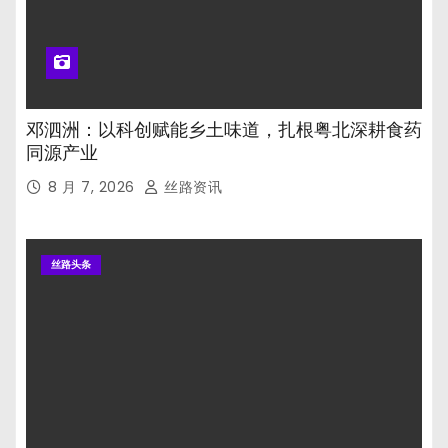
邓泗洲：以科创赋能乡土味道，扎根粤北深耕食药
同源产业
8 月 7, 2026
丝路资讯
丝路头条