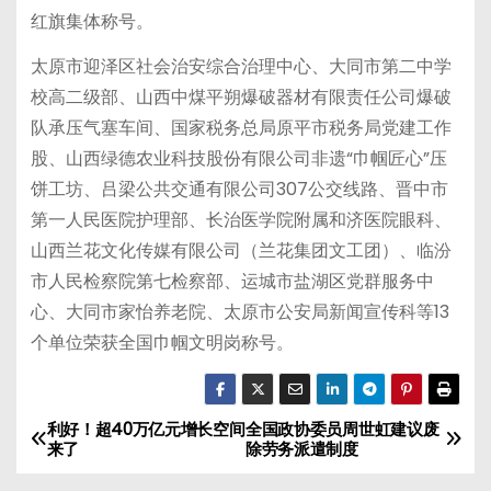
红旗集体称号。
太原市迎泽区社会治安综合治理中心、大同市第二中学
校高二级部、山西中煤平朔爆破器材有限责任公司爆破
队承压气塞车间、国家税务总局原平市税务局党建工作
股、山西绿德农业科技股份有限公司非遗“巾帼匠心”压
饼工坊、吕梁公共交通有限公司307公交线路、晋中市
第一人民医院护理部、长治医学院附属和济医院眼科、
山西兰花文化传媒有限公司（兰花集团文工团）、临汾
市人民检察院第七检察部、运城市盐湖区党群服务中
心、大同市家怡养老院、太原市公安局新闻宣传科等13
个单位荣获全国巾帼文明岗称号。
利好！超40万亿元增长空间
全国政协委员周世虹建议废
文
来了
除劳务派遣制度
章