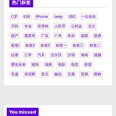
热门标签
C罗
ES8
IPhone
Jeep
S60
一生有你
万科
专业
世界杯
人民币
公积金
北大
国产
墨西哥
广东
广州
库存
德国
慈善
标签1
标签2
标签3
标签一
标签三
标签二
比赛
汇率
汽车
沃尔沃
沙漠
海南
烧腊
爱佑未来
猪肉
瑞典
电影
电竞
疫苗
百盛
突尼斯
美元
融信
豆腐
贸易
限购
You missed