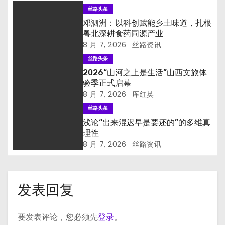
丝路头条
邓泗洲：以科创赋能乡土味道，扎根
粤北深耕食药同源产业
8 月 7, 2026
丝路资讯
丝路头条
2026“山河之上是生活”山西文旅体
验季正式启幕
8 月 7, 2026
厍红英
丝路头条
浅论“出来混迟早是要还的”的多维真
理性
8 月 7, 2026
丝路资讯
发表回复
要发表评论，您必须先
登录
。