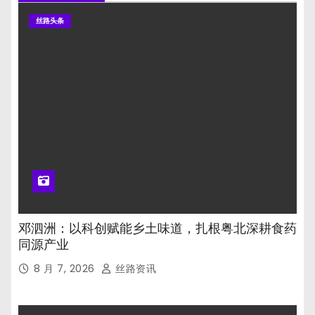
丝路头条
邓泗洲：以科创赋能乡土味道，扎根粤北深耕食药
同源产业
8 月 7, 2026
丝路资讯