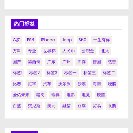
热门标签
C罗
ES8
IPhone
Jeep
S60
一生有你
万科
专业
世界杯
人民币
公积金
北大
国产
墨西哥
广东
广州
库存
德国
慈善
标签1
标签2
标签3
标签一
标签三
标签二
比赛
汇率
汽车
沃尔沃
沙漠
海南
烧腊
爱佑未来
猪肉
瑞典
电影
电竞
疫苗
百盛
突尼斯
美元
融信
豆腐
贸易
限购