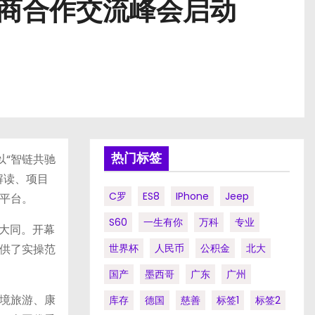
行商合作交流峰会启动
热门标签
以“智链共驰
解读、项目
C罗
ES8
IPhone
Jeep
平台。
S60
一生有你
万科
专业
聚大同。开幕
供了实操范
世界杯
人民币
公积金
北大
国产
墨西哥
广东
广州
境旅游、康
库存
德国
慈善
标签1
标签2