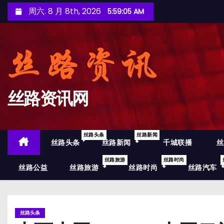
跳
周六. 8 月 8th, 2026
5:59:06 AM
至
内
容
丝路资讯网
丝路头条
丝路新闻
丝路头条
丝路新闻
千城联播
丝
丝路旅游
丝路时尚
丝路公益
丝路旅游
丝路时尚
丝路汽车
丝路头条