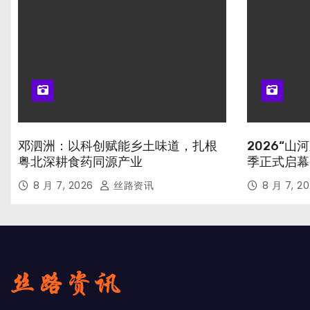
邓泗洲：以科创赋能乡土味道，扎根
2026“
粤北深耕食药同源产业
季正式启幕
8 月 7, 2026
丝路资讯
8 月 7, 2