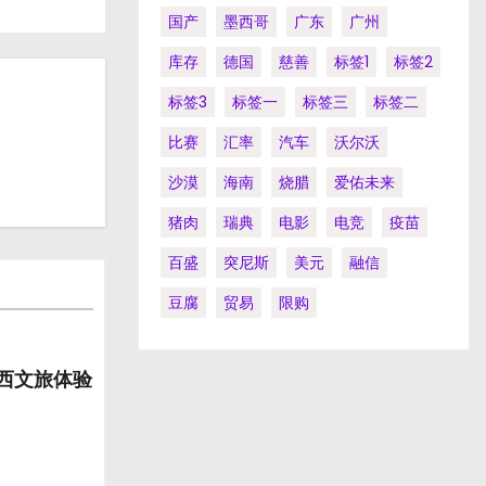
国产
墨西哥
广东
广州
库存
德国
慈善
标签1
标签2
标签3
标签一
标签三
标签二
比赛
汇率
汽车
沃尔沃
沙漠
海南
烧腊
爱佑未来
猪肉
瑞典
电影
电竞
疫苗
百盛
突尼斯
美元
融信
豆腐
贸易
限购
山西文旅体验