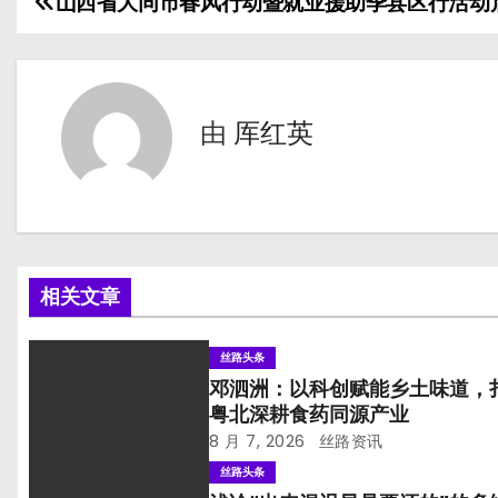
山西省大同市春风行动暨就业援助季县区行活动
文
章
导
由
厍红英
航
相关文章
丝路头条
邓泗洲：以科创赋能乡土味道，
粤北深耕食药同源产业
8 月 7, 2026
丝路资讯
丝路头条