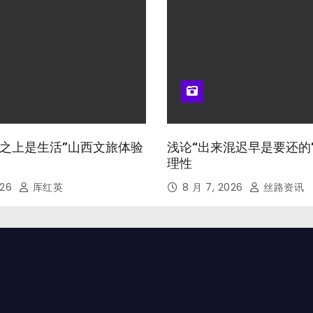
山河之上是生活”山西文旅体验
浅论“出来混迟早是要还的
理性
026
厍红英
8 月 7, 2026
丝路资讯