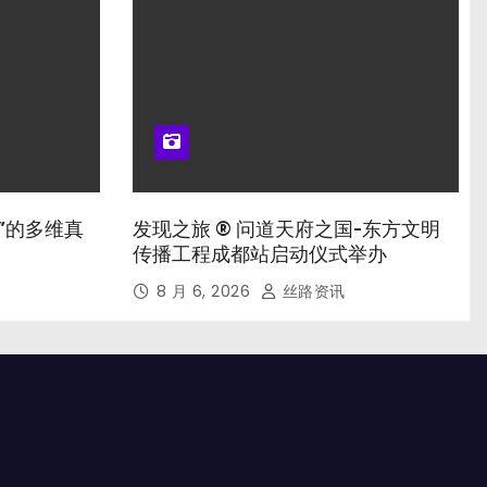
”的多维真
发现之旅 ® 问道天府之国-东方文明
传播工程成都站启动仪式举办
8 月 6, 2026
丝路资讯