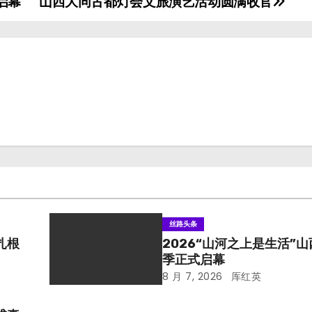
启幕
山西大同古都灯会文旅演艺活动圆满收官
丝路头条
扎根
2026“山河之上是生活”
季正式启幕
8 月 7, 2026
厍红英