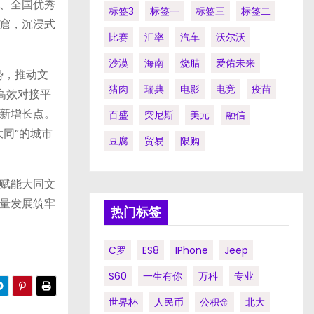
、全国优秀
标签3
标签一
标签三
标签二
窟，沉浸式
比赛
汇率
汽车
沃尔沃
沙漠
海南
烧腊
爱佑未来
势，推动文
猪肉
瑞典
电影
电竞
疫苗
高效对接平
新增长点。
百盛
突尼斯
美元
融信
同”的城市
豆腐
贸易
限购
赋能大同文
量发展筑牢
热门标签
C罗
ES8
IPhone
Jeep
S60
一生有你
万科
专业
世界杯
人民币
公积金
北大