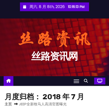
跳
周六. 8 月 8th, 2026
10:16:14 PM
至
内
容
丝路资讯网
月度归档：
2018 年 7 月
主页
JEEP全新牧马人高清官图曝光