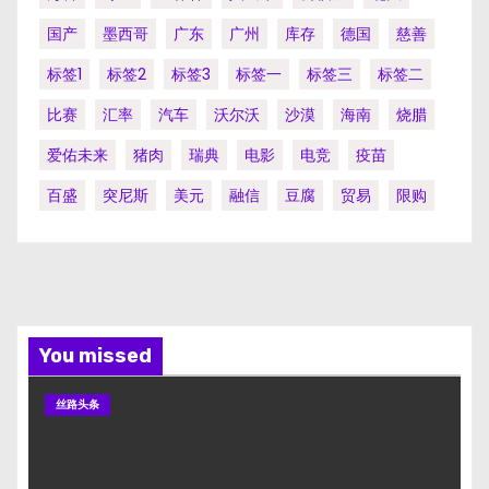
国产
墨西哥
广东
广州
库存
德国
慈善
标签1
标签2
标签3
标签一
标签三
标签二
比赛
汇率
汽车
沃尔沃
沙漠
海南
烧腊
爱佑未来
猪肉
瑞典
电影
电竞
疫苗
百盛
突尼斯
美元
融信
豆腐
贸易
限购
You missed
丝路头条