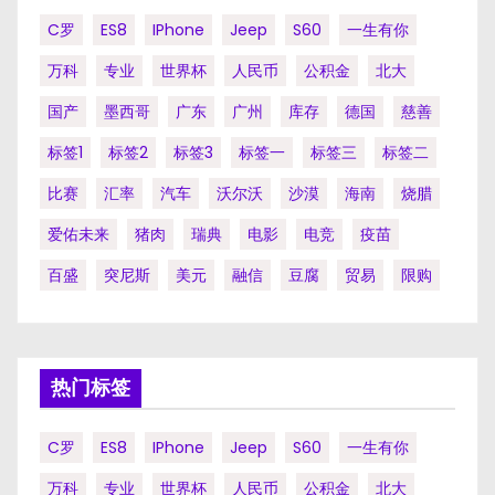
C罗
ES8
IPhone
Jeep
S60
一生有你
万科
专业
世界杯
人民币
公积金
北大
国产
墨西哥
广东
广州
库存
德国
慈善
标签1
标签2
标签3
标签一
标签三
标签二
比赛
汇率
汽车
沃尔沃
沙漠
海南
烧腊
爱佑未来
猪肉
瑞典
电影
电竞
疫苗
百盛
突尼斯
美元
融信
豆腐
贸易
限购
热门标签
C罗
ES8
IPhone
Jeep
S60
一生有你
万科
专业
世界杯
人民币
公积金
北大