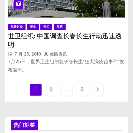
丝路财经
基金
外汇
股票
世卫组织: 中国调查长春长生行动迅速透
明
7 月 25, 2018
丝路资讯
7月25日，世界卫生组织就长春长生“狂犬病疫苗事件”发
布媒体…
文
1
2
…
5
章
分
页
热门标签