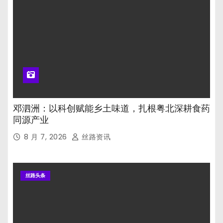
邓泗洲：以科创赋能乡土味道，扎根粤北深耕食药
同源产业
8 月 7, 2026
丝路资讯
丝路头条