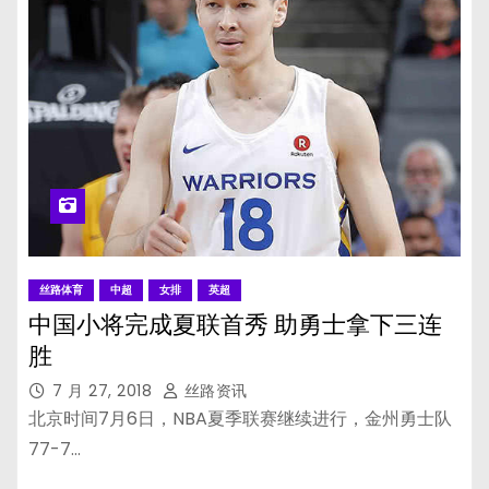
丝路体育
中超
女排
英超
中国小将完成夏联首秀 助勇士拿下三连
胜
7 月 27, 2018
丝路资讯
北京时间7月6日，NBA夏季联赛继续进行，金州勇士队
77-7…