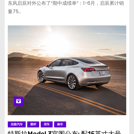
东风启辰对外公布了“期中成绩单”：1-6月，启辰累计销
量75…
丝路汽车
测评
用车
购车
特斯拉Model 3官图公布: 配15英寸大号