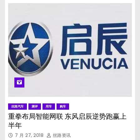
丝路汽车
测评
用车
购车
重拳布局智能网联 东风启辰逆势跑赢上
半年
7 月 27, 2018
丝路资讯