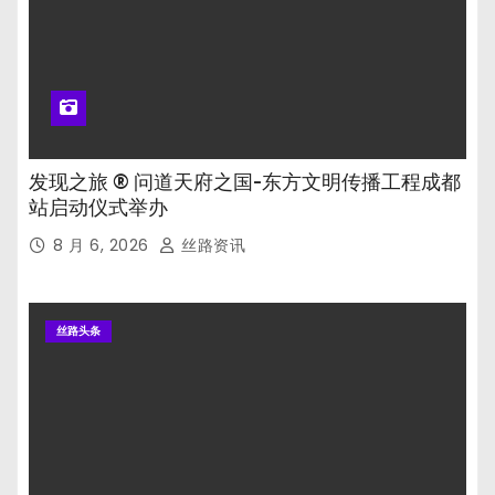
发现之旅 ® 问道天府之国-东方文明传播工程成都
站启动仪式举办
8 月 6, 2026
丝路资讯
丝路头条