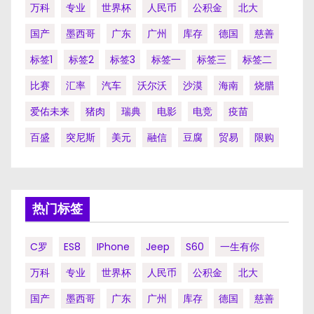
万科
专业
世界杯
人民币
公积金
北大
国产
墨西哥
广东
广州
库存
德国
慈善
标签1
标签2
标签3
标签一
标签三
标签二
比赛
汇率
汽车
沃尔沃
沙漠
海南
烧腊
爱佑未来
猪肉
瑞典
电影
电竞
疫苗
百盛
突尼斯
美元
融信
豆腐
贸易
限购
热门标签
C罗
ES8
IPhone
Jeep
S60
一生有你
万科
专业
世界杯
人民币
公积金
北大
国产
墨西哥
广东
广州
库存
德国
慈善