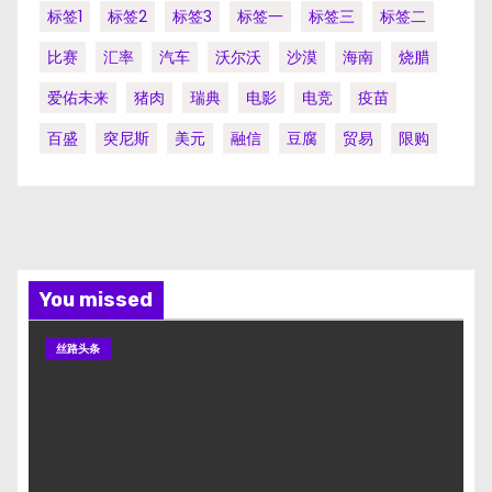
标签1
标签2
标签3
标签一
标签三
标签二
比赛
汇率
汽车
沃尔沃
沙漠
海南
烧腊
爱佑未来
猪肉
瑞典
电影
电竞
疫苗
百盛
突尼斯
美元
融信
豆腐
贸易
限购
You missed
丝路头条