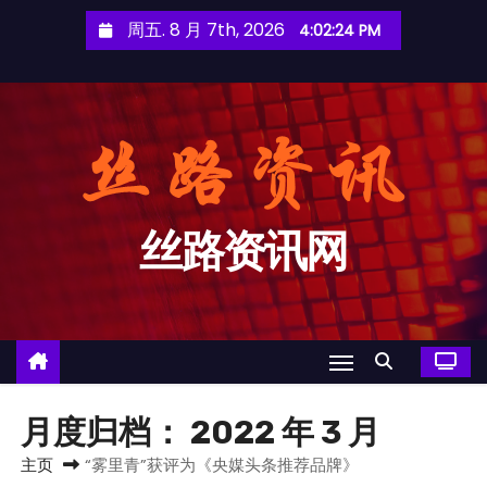
跳
周五. 8 月 7th, 2026
4:02:25 PM
至
内
容
丝路资讯网
月度归档：
2022 年 3 月
主页
“雾里青”获评为《央媒头条推荐品牌》