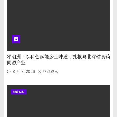
邓泗洲：以科创赋能乡土味道，扎根粤北深耕食药
同源产业
8 月 7, 2026
丝路资讯
丝路头条