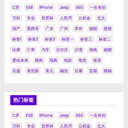
C罗
ES8
IPhone
Jeep
S60
一生有你
万科
专业
世界杯
人民币
公积金
北大
国产
墨西哥
广东
广州
库存
德国
慈善
标签1
标签2
标签3
标签一
标签三
标签二
比赛
汇率
汽车
沃尔沃
沙漠
海南
烧腊
爱佑未来
猪肉
瑞典
电影
电竞
疫苗
百盛
突尼斯
美元
融信
豆腐
贸易
限购
热门标签
C罗
ES8
IPhone
Jeep
S60
一生有你
万科
专业
世界杯
人民币
公积金
北大