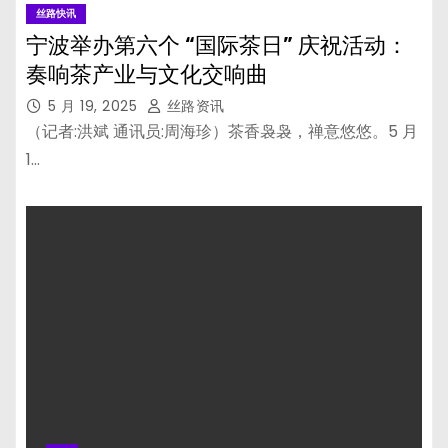
丝路快讯
宁波举办第六个 “国际茶日” 庆祝活动：
奏响茶产业与文化交响曲
5 月 19, 2025
丝路资讯
（记者:洪斌 通讯员:周海珍）茶香袅袅，禅意悠悠。5 月
1…