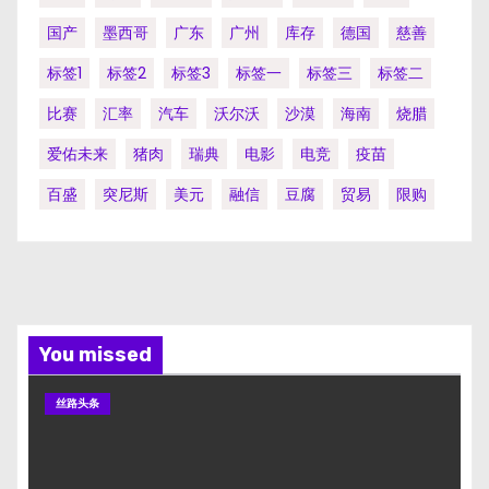
国产
墨西哥
广东
广州
库存
德国
慈善
标签1
标签2
标签3
标签一
标签三
标签二
比赛
汇率
汽车
沃尔沃
沙漠
海南
烧腊
爱佑未来
猪肉
瑞典
电影
电竞
疫苗
百盛
突尼斯
美元
融信
豆腐
贸易
限购
You missed
丝路头条