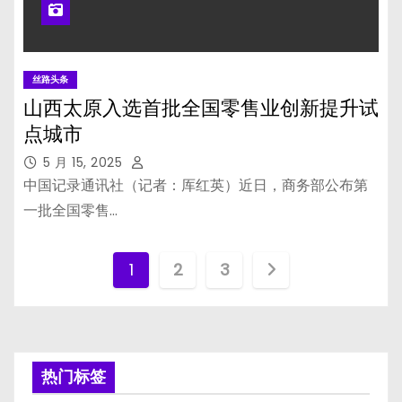
丝路头条
山西太原入选首批全国零售业创新提升试
点城市
5 月 15, 2025
中国记录通讯社（记者：厍红英）近日，商务部公布第
一批全国零售…
文
1
2
3
章
分
页
热门标签