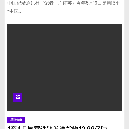
中国记录通讯社（记者：厍红英）今年5月19日是第15个
“中国…
丝路头条
1至4月国家铁路发送货物12.99亿吨