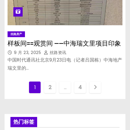
丝路房产
样板间==观赏间 ——中海瑞文里项目印象
9 月 23, 2025
丝路资讯
中国时代通讯社北京9月23日电（记者吕国栋）中海地产
瑞文里的…
文
1
2
…
4
章
分
页
热门标签