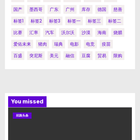
国产
墨西哥
广东
广州
库存
德国
慈善
标签1
标签2
标签3
标签一
标签三
标签二
比赛
汇率
汽车
沃尔沃
沙漠
海南
烧腊
爱佑未来
猪肉
瑞典
电影
电竞
疫苗
百盛
突尼斯
美元
融信
豆腐
贸易
限购
You missed
丝路头条