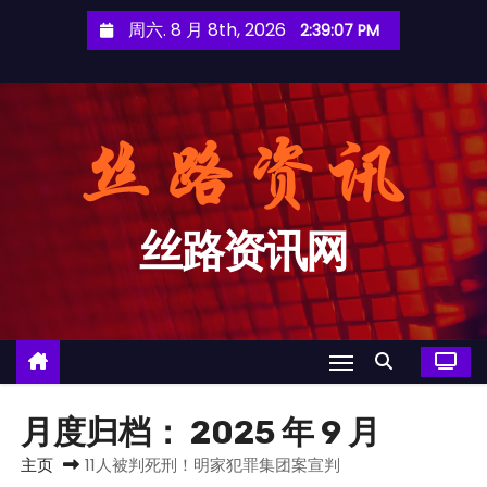
跳
周六. 8 月 8th, 2026
2:39:08 PM
至
内
容
丝路资讯网
月度归档：
2025 年 9 月
主页
11人被判死刑！明家犯罪集团案宣判