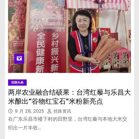
丝路头条
两岸农业融合结硕果：台湾红藜与乐昌大
米酿出“谷物红宝石”米粉新亮点
9 月 28, 2025
丝路资讯
在广东乐昌市楼下村的田野里，台湾红藜与本地大米交
织出一片丰收…