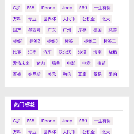
C罗
ES8
IPhone
Jeep
S60
一生有你
万科
专业
世界杯
人民币
公积金
北大
国产
墨西哥
广东
广州
库存
德国
慈善
标签1
标签2
标签3
标签一
标签三
标签二
比赛
汇率
汽车
沃尔沃
沙漠
海南
烧腊
爱佑未来
猪肉
瑞典
电影
电竞
疫苗
百盛
突尼斯
美元
融信
豆腐
贸易
限购
热门标签
C罗
ES8
IPhone
Jeep
S60
一生有你
万科
专业
世界杯
人民币
公积金
北大