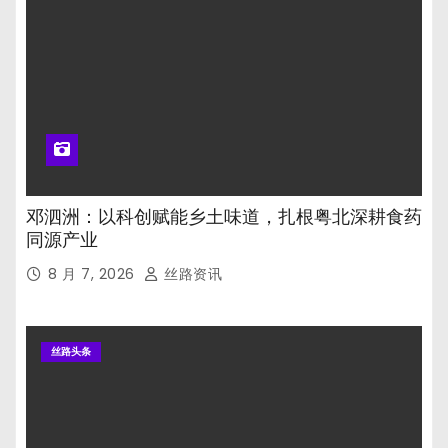
邓泗洲：以科创赋能乡土味道，扎根粤北深耕食药
同源产业
8 月 7, 2026
丝路资讯
丝路头条