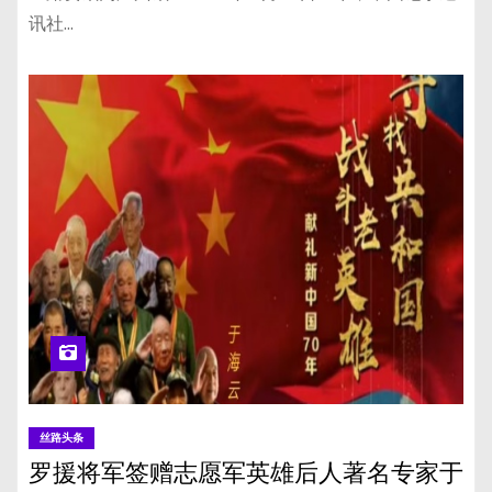
讯社…
丝路头条
罗援将军签赠志愿军英雄后人著名专家于