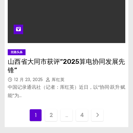
丝路头条
山西省大同市获评“2025算电协同发展先
锋”
12 月 23, 2025
厍红英
中国记录通讯社（记者：厍红英）近日，以“协同·跃升·赋
能”为…
文
1
2
…
4
章