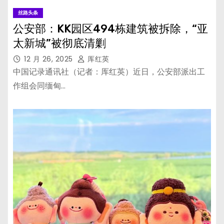
丝路头条
公安部：KK园区494栋建筑被拆除，“亚
太新城”被彻底清剿
12 月 26, 2025
厍红英
中国记录通讯社（记者：厍红英）近日，公安部派出工
作组会同缅甸…