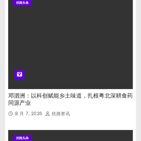
丝路头条
邓泗洲：以科创赋能乡土味道，扎根粤北深耕食药
同源产业
8 月 7, 2026
丝路资讯
丝路头条