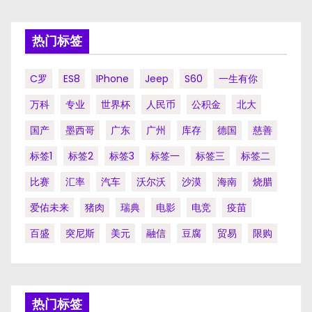
分
页
热门标签
C罗
ES8
IPhone
Jeep
S60
一生有你
万科
专业
世界杯
人民币
公积金
北大
国产
墨西哥
广东
广州
库存
德国
慈善
标签1
标签2
标签3
标签一
标签三
标签二
比赛
汇率
汽车
沃尔沃
沙漠
海南
烧腊
爱佑未来
猪肉
瑞典
电影
电竞
疫苗
百盛
突尼斯
美元
融信
豆腐
贸易
限购
热门标签