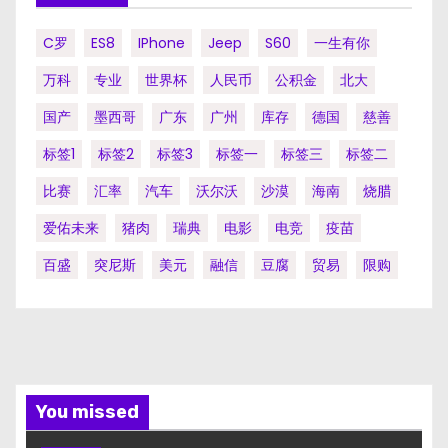
C罗
ES8
IPhone
Jeep
S60
一生有你
万科
专业
世界杯
人民币
公积金
北大
国产
墨西哥
广东
广州
库存
德国
慈善
标签1
标签2
标签3
标签一
标签三
标签二
比赛
汇率
汽车
沃尔沃
沙漠
海南
烧腊
爱佑未来
猪肉
瑞典
电影
电竞
疫苗
百盛
突尼斯
美元
融信
豆腐
贸易
限购
You missed