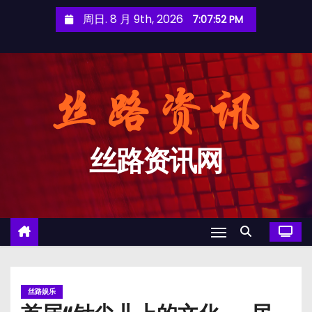
跳
周日. 8 月 9th, 2026
7:07:53 PM
至
内
容
丝路资讯网
丝路娱乐