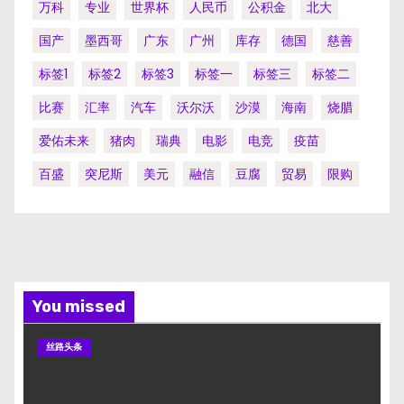
万科
专业
世界杯
人民币
公积金
北大
国产
墨西哥
广东
广州
库存
德国
慈善
标签1
标签2
标签3
标签一
标签三
标签二
比赛
汇率
汽车
沃尔沃
沙漠
海南
烧腊
爱佑未来
猪肉
瑞典
电影
电竞
疫苗
百盛
突尼斯
美元
融信
豆腐
贸易
限购
You missed
丝路头条