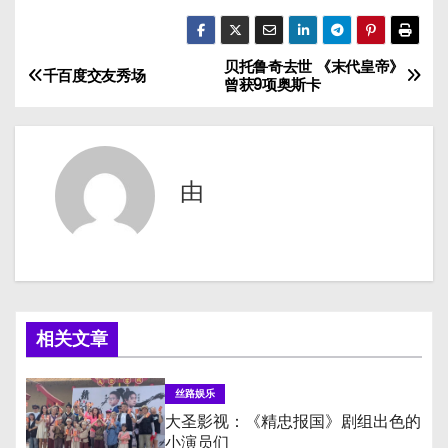
贝托鲁奇去世 《末代皇帝》
文
千百度交友秀场
曾获9项奥斯卡
章
导
由
航
相关文章
丝路娱乐
大圣影视：《精忠报国》剧组出色的
小演员们