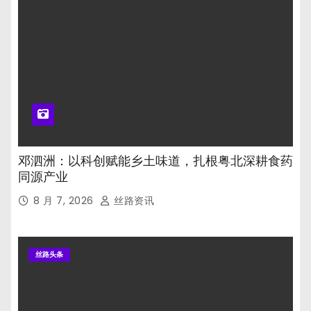
邓泗洲：以科创赋能乡土味道，扎根粤北深耕食药
同源产业
8 月 7, 2026
丝路资讯
丝路头条