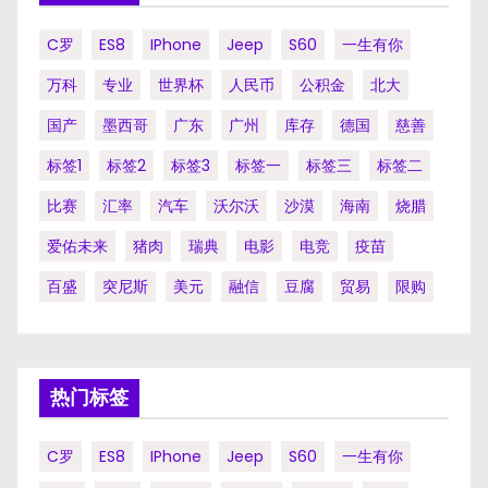
C罗
ES8
IPhone
Jeep
S60
一生有你
万科
专业
世界杯
人民币
公积金
北大
国产
墨西哥
广东
广州
库存
德国
慈善
标签1
标签2
标签3
标签一
标签三
标签二
比赛
汇率
汽车
沃尔沃
沙漠
海南
烧腊
爱佑未来
猪肉
瑞典
电影
电竞
疫苗
百盛
突尼斯
美元
融信
豆腐
贸易
限购
热门标签
C罗
ES8
IPhone
Jeep
S60
一生有你