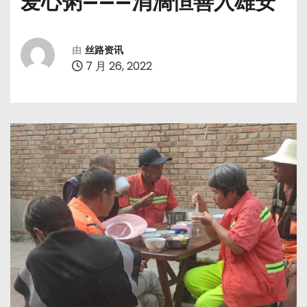
爱心粥———涓滴恒善入雄安
由
丝路资讯
7 月 26, 2022