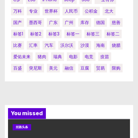
万科
专业
世界杯
人民币
公积金
北大
国产
墨西哥
广东
广州
库存
德国
慈善
标签1
标签2
标签3
标签一
标签三
标签二
比赛
汇率
汽车
沃尔沃
沙漠
海南
烧腊
爱佑未来
猪肉
瑞典
电影
电竞
疫苗
百盛
突尼斯
美元
融信
豆腐
贸易
限购
You missed
丝路头条