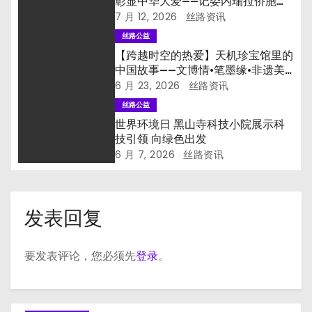
彰显中华大爱——记委内瑞拉侨胞联
合救灾行动现场速写
7 月 12, 2026
丝路资讯
丝路公益
【跨越时空的热爱】天机珍宝馆里的
中国故事——文博情·笔墨缘·非遗美·
奥运光
6 月 23, 2026
丝路资讯
丝路公益
世界环境日 黑山寺科技小院展示科
技引领 向绿色出发
6 月 7, 2026
丝路资讯
发表回复
要发表评论，您必须先
登录
。