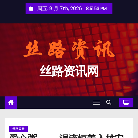
跳
周五. 8 月 7th, 2026
8:51:53 PM
至
内
容
丝路资讯网
丝路公益