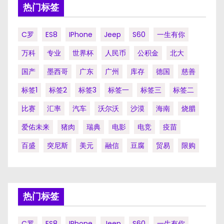
热门标签
C罗
ES8
IPhone
Jeep
S60
一生有你
万科
专业
世界杯
人民币
公积金
北大
国产
墨西哥
广东
广州
库存
德国
慈善
标签1
标签2
标签3
标签一
标签三
标签二
比赛
汇率
汽车
沃尔沃
沙漠
海南
烧腊
爱佑未来
猪肉
瑞典
电影
电竞
疫苗
百盛
突尼斯
美元
融信
豆腐
贸易
限购
热门标签
C罗
ES8
IPhone
Jeep
S60
一生有你