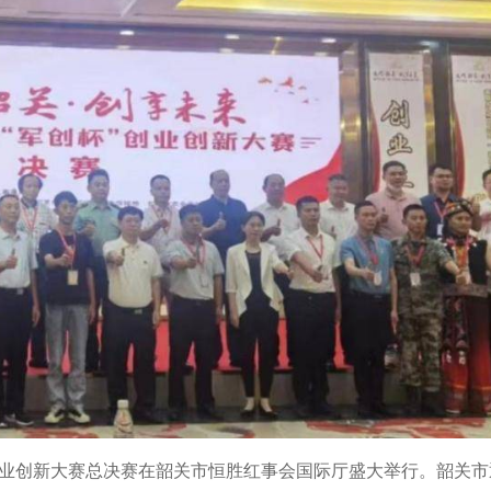
”创业创新大赛总决赛在韶关市恒胜红事会国际厅盛大举行。韶关