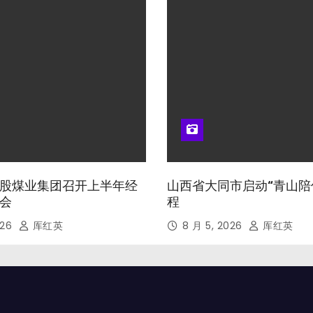
股煤业集团召开上半年经
山西省大同市启动“青山陪
会
程
026
厍红英
8 月 5, 2026
厍红英