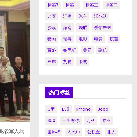
标签3
标签一
标签三
标签二
比赛
汇率
汽车
沃尔沃
沙漠
海南
烧腊
爱佑未来
猪肉
瑞典
电影
电竞
疫苗
百盛
突尼斯
美元
融信
豆腐
贸易
限购
热门标签
C罗
ES8
IPhone
Jeep
S60
一生有你
万科
专业
市退役军人就
世界杯
人民币
公积金
北大