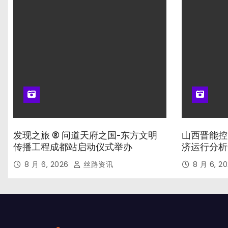
发现之旅 ® 问道天府之国-东方文明
山西晋能控
传播工程成都站启动仪式举办
济运行分析
8 月 6, 2026
丝路资讯
8 月 6, 2