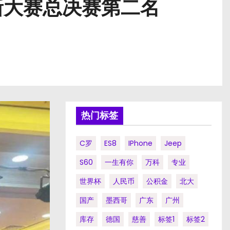
新大赛总决赛第二名
热门标签
C罗
ES8
IPhone
Jeep
S60
一生有你
万科
专业
世界杯
人民币
公积金
北大
国产
墨西哥
广东
广州
库存
德国
慈善
标签1
标签2