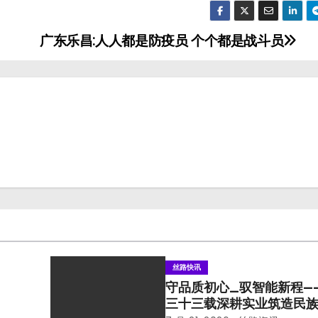
广东乐昌:人人都是防疫员 个个都是战斗员
丝路快讯
守品质初心_驭智能新程—
三十三载深耕实业筑造民