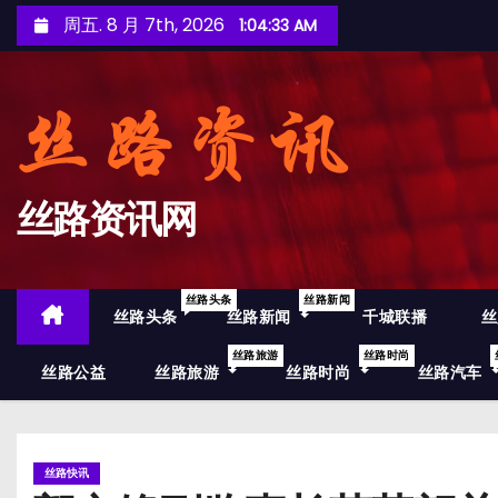
跳
周五. 8 月 7th, 2026
1:04:34 AM
至
内
容
丝路资讯网
丝路头条
丝路新闻
丝路头条
丝路新闻
千城联播
丝
丝路旅游
丝路时尚
丝路公益
丝路旅游
丝路时尚
丝路汽车
丝路快讯