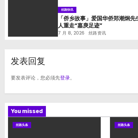
丝路快讯
「侨乡故事」爱国华侨郑潮炯先
人重走“嘉庚足迹”
7 月 8, 2026
丝路资讯
发表回复
要发表评论，您必须先
登录
。
You missed
丝路头条
丝路头条