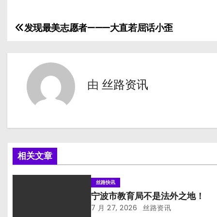
发现最美志愿者———大直若屈话小歪
文
章
导
由
丝路资讯
航
相关文章
丝路快讯
宁波市教育局不是法外之地！
7 月 27, 2026
丝路资讯