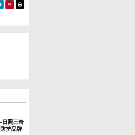
—日照三奇
族防护品牌