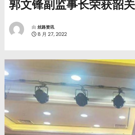
郭文锋副监事长荣获韶关
由
丝路资讯
8 月 27, 2022