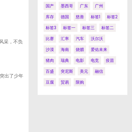
国产
墨西哥
广东
广州
库存
德国
慈善
标签1
标签2
标签3
标签一
标签三
标签二
比赛
汇率
汽车
沃尔沃
风采，不负
沙漠
海南
烧腊
爱佑未来
猪肉
瑞典
电影
电竞
疫苗
百盛
突尼斯
美元
融信
突出了少年
豆腐
贸易
限购