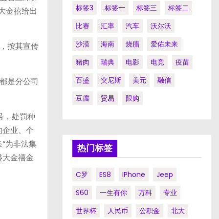
标签3
标签一
标签三
标签二
盛大金禧给出
比赛
汇率
汽车
沃尔沃
沙漠
海南
烧腊
爱佑未来
，按其宣传
猪肉
瑞典
电影
电竞
疫苗
百盛
突尼斯
美元
融信
都是分公司
豆腐
贸易
限购
号，处罚种
的企业、个
“为非法集
热门标签
盛大金禧金
C罗
ES8
IPhone
Jeep
S60
一生有你
万科
专业
世界杯
人民币
公积金
北大