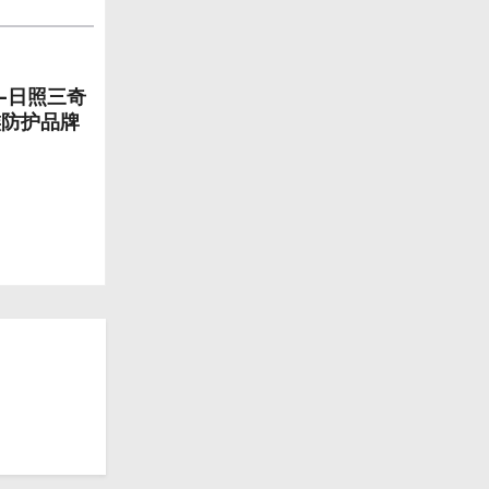
—日照三奇
族防护品牌