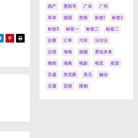
国产
墨西哥
广东
广州
库存
德国
慈善
标签1
标签2
标签3
标签一
标签三
标签二
比赛
汇率
汽车
沃尔沃
沙漠
海南
烧腊
爱佑未来
猪肉
瑞典
电影
电竞
疫苗
百盛
突尼斯
美元
融信
豆腐
贸易
限购