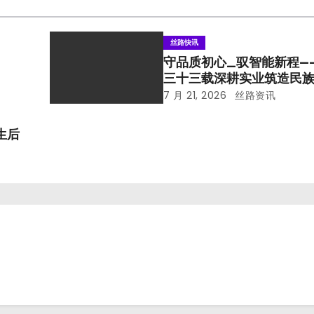
丝路快讯
守品质初心_驭智能新程—
三十三载深耕实业筑造民
7 月 21, 2026
丝路资讯
生后