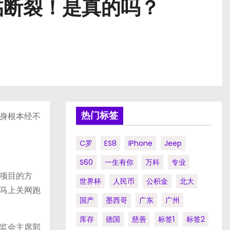
临断裂！是真的吗？
热门标签
身根本经不
C罗
ES8
IPhone
Jeep
S60
一生有你
万科
专业
项目的方
世界杯
人民币
公积金
北大
马上关网跑
国产
墨西哥
广东
广州
库存
德国
慈善
标签1
标签2
监会主席郭