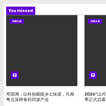
You missed
丝路头条
丝路头条
邓泗洲：以科创赋能乡土味道，扎根
2026“
粤北深耕食药同源产业
季正式启幕