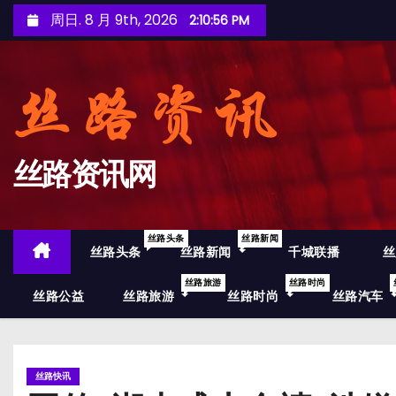
跳
周日. 8 月 9th, 2026
2:10:57 PM
至
内
容
丝路资讯网
丝路头条
丝路新闻
丝路头条
丝路新闻
千城联播
丝
丝路旅游
丝路时尚
丝路公益
丝路旅游
丝路时尚
丝路汽车
丝路快讯