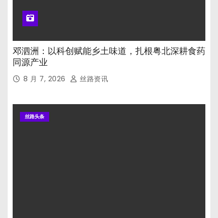
邓泗洲：以科创赋能乡土味道，扎根粤北深耕食药
同源产业
8 月 7, 2026
丝路资讯
丝路头条