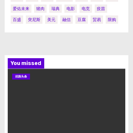
爱佑未来
猪肉
瑞典
电影
电竞
疫苗
百盛
突尼斯
美元
融信
豆腐
贸易
限购
You missed
丝路头条