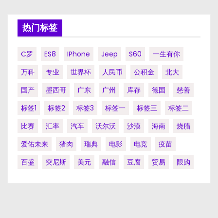
热门标签
C罗
ES8
IPhone
Jeep
S60
一生有你
万科
专业
世界杯
人民币
公积金
北大
国产
墨西哥
广东
广州
库存
德国
慈善
标签1
标签2
标签3
标签一
标签三
标签二
比赛
汇率
汽车
沃尔沃
沙漠
海南
烧腊
爱佑未来
猪肉
瑞典
电影
电竞
疫苗
百盛
突尼斯
美元
融信
豆腐
贸易
限购