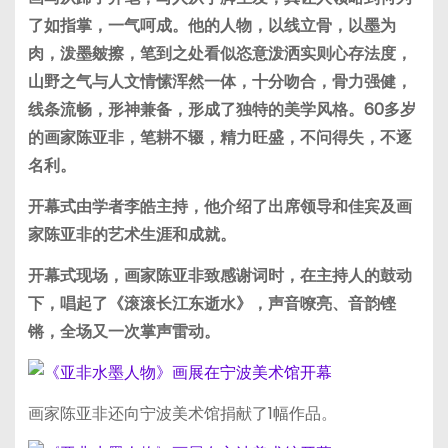
了如指掌，一气呵成。他的人物，以线立骨，以墨为
肉，泼墨皴擦，笔到之处看似恣意泼洒实则心存法度，
山野之气与人文情愫浑然一体，十分吻合，骨力强健，
线条流畅，形神兼备，形成了独特的美学风格。60多岁
的画家陈亚非，笔耕不辍，精力旺盛，不问得失，不逐
名利。
开幕式由学者李皓主持，他介绍了出席领导和佳宾及画
家陈亚非的艺术生涯和成就。
开幕式现场，画家陈亚非致感谢词时，在主持人的鼓动
下，唱起了《滚滚长江东逝水》，声音嘹亮、音韵铿
锵，全场又一次掌声雷动。
画家陈亚非还向宁波美术馆捐献了1幅作品。