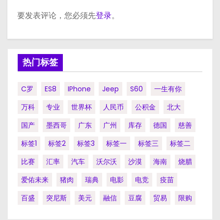
要发表评论，您必须先
登录
。
热门标签
C罗
ES8
IPhone
Jeep
S60
一生有你
万科
专业
世界杯
人民币
公积金
北大
国产
墨西哥
广东
广州
库存
德国
慈善
标签1
标签2
标签3
标签一
标签三
标签二
比赛
汇率
汽车
沃尔沃
沙漠
海南
烧腊
爱佑未来
猪肉
瑞典
电影
电竞
疫苗
百盛
突尼斯
美元
融信
豆腐
贸易
限购