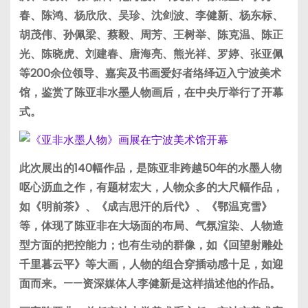
春、陈鸿、杨欣欣、吴珍、沈剑波、李健新、杨东标、
胡茂伟、孙佩梁、蔡毅、周芳、王树举、陈克温、陈正
光、陈晓虎、刘建春、唐海亮、熊光祥、罗婷、张亚佩
等200余位领导、嘉宾及书画爱好者络绎迈入宁波美术
馆，鉴赏了陈亚非水墨人物画后，在中央厅举行了开幕
式。
此次展出的140幅作品，是陈亚非跨越50年的水墨人物
呕心沥血之作，有题材宏大，人物众多的大尺幅作品，
如《明前茶》、《成吉思汗的后代》、《鄂温克雪》
等，体现了陈亚非在大场面的布局、气氛渲染、人物造
型方面的把控能力；也有生动的群像，如《回望射雕处
千里暮云平》等大画，人物的组合穿插动感十足，如迎
面而来。——资深媒体人李健新是这样描述他的作品。