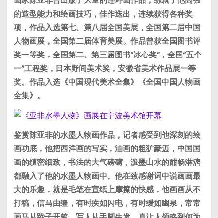
画家陈亚非曾出版了大量的连环画作品，练就了他高强
的造型能力和绘画技巧，佳作迭出，连续获得各种奖
项，作品入选第七、第八届全国美展，全国第二届中国
人物画展，全国第二届体育美展。作品曾获全国图书评
奖一等奖，全国第二、第三届图书“冰心奖”，全国“五个
一”工程奖，日本野间美术奖，安徽省美术作品展一等
奖。作品入选《中国现代美术全集》《全国中国人物画
全集》。
鉴赏陈亚非的水墨人物画作品，记者感受到他深刻的绘
画功底，他把西洋画的写实，油画的粗犷豪迈，中国国
画的缜密细致，书法的大气磅礴，泼墨山水的酣畅淋漓
都融入了他的水墨人物画中。他在致感谢词中说画画最
大的乐趣，就是毛笔在宣纸上摩擦的快感，他画画从不
打稿，信马由缰，有时疾如闪电，有时缓如幽泉，常常
画马从蹄子开笔，写人从手脚生发，真让人领略到何为