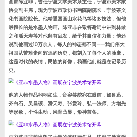
画家陈亚非，曾任宁波大学美术系主任，宁波市美术家
协会副主席，现为宁波市政协书画院副院长，宁波茶文
化书画院院长。他精通国画山水花鸟等诸多技法，但他
最擅长的是水墨人物画。陈亚非在致答谢词中讲到林散
之和潘天寿等对他颇有启发，给予其自信和力量；他还
说到他画过10万余人，每人的神态都不同——我们伟大
祖国从苦难走向辉煌的历史，都刻入了每个人的脸庞，
这是时代的表情，民族的肖像，我画他们就是在记录历
史。
他的人物作品栩栩如生，音容笑貌宛在眼前，如鲁迅、
齐白石、吴昌硕、潘天寿、张爱玲、弘一法师、方增先
等形象，个性生动，风骨凸显，形神兼备。