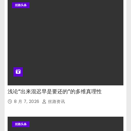
丝路头条
浅论“出来混迟早是要还的”的多维真理性
8 月 7, 2026
丝路资讯
丝路头条