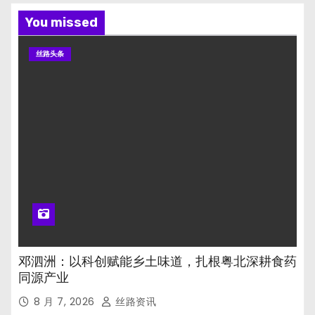
You missed
丝路头条
邓泗洲：以科创赋能乡土味道，扎根粤北深耕食药
同源产业
8 月 7, 2026
丝路资讯