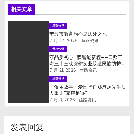
相关文章
丝路快讯
宁波市教育局不是法外之地！
7 月 27, 2026
丝路资讯
丝路快讯
守品质初心_驭智能新程——日照三
奇三十三载深耕实业筑造民族防护品
牌
7 月 21, 2026
丝路资讯
丝路快讯
「侨乡故事」爱国华侨郑潮炯先生后
人重走“嘉庚足迹”
7 月 8, 2026
丝路资讯
发表回复