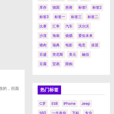
库存
德国
慈善
标签1
标签2
标签3
标签一
标签三
标签二
比赛
汇率
汽车
沃尔沃
沙漠
海南
烧腊
爱佑未来
猪肉
瑞典
电影
电竞
疫苗
百盛
突尼斯
美元
融信
豆腐
贸易
限购
致的，但面
热门标签
C罗
ES8
IPhone
Jeep
S60
一生有你
万科
专业