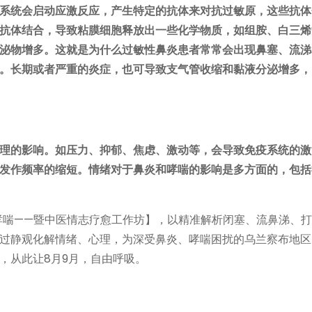
系统会启动应激反应，产生特定的抗体来对抗过敏原，这些抗体
抗体结合，导致粘膜细胞释放出一些化学物质，如组胺、白三烯
泌物增多。这就是为什么过敏性鼻炎患者常常会出现鼻塞、流涕
。长期或者严重的炎症，也可导致支气管收缩和黏液分泌增多，
理的影响。如压力、抑郁、焦虑、激动等，会导致免疫系统的激
发作频率的缩短。情绪对于鼻炎和哮喘的影响是多方面的，包括
、哮喘——暨中医情志疗愈工作坊】，以精准解析闭塞、流鼻涕、
过静观化解情绪、心理，为深受鼻炎、哮喘困扰的乌兰察布地区
，从此让8月9月，自由呼吸。