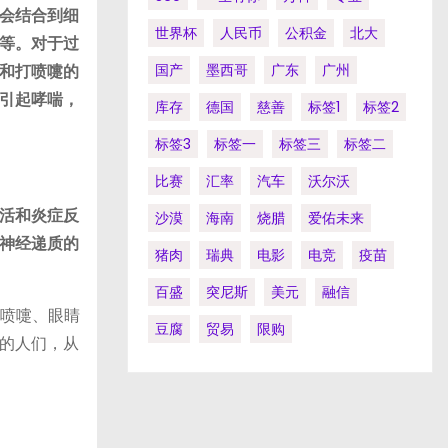
会结合到细
世界杯
人民币
公积金
北大
等。对于过
和打喷嚏的
国产
墨西哥
广东
广州
引起哮喘，
库存
德国
慈善
标签1
标签2
标签3
标签一
标签三
标签二
比赛
汇率
汽车
沃尔沃
活和炎症反
沙漠
海南
烧腊
爱佑未来
神经递质的
猪肉
瑞典
电影
电竞
疫苗
百盛
突尼斯
美元
融信
打喷嚏、眼睛
豆腐
贸易
限购
的人们，从