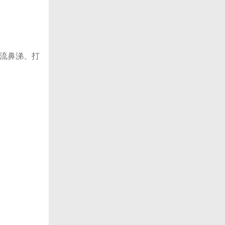
流鼻涕、打