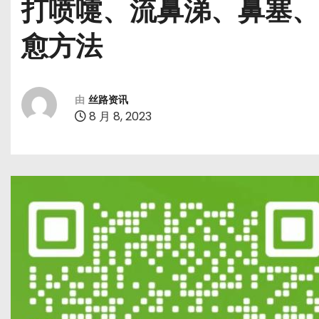
打喷嚏、流鼻涕、鼻塞、
愈方法
由
丝路资讯
8 月 8, 2023