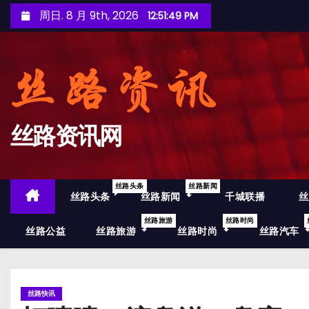
跳
周日. 8 月 9th, 2026
12:51:50 PM
至
内
容
丝路资讯网
丝路头条
丝路新闻
丝路头条
丝路新闻
千城联播
丝
丝路旅游
丝路时尚
丝路公益
丝路旅游
丝路时尚
丝路汽车
丝路快讯