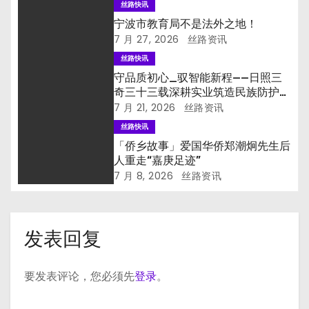
丝路快讯
宁波市教育局不是法外之地！
7 月 27, 2026
丝路资讯
丝路快讯
守品质初心_驭智能新程——日照三
奇三十三载深耕实业筑造民族防护品
牌
7 月 21, 2026
丝路资讯
丝路快讯
「侨乡故事」爱国华侨郑潮炯先生后
人重走“嘉庚足迹”
7 月 8, 2026
丝路资讯
发表回复
要发表评论，您必须先
登录
。