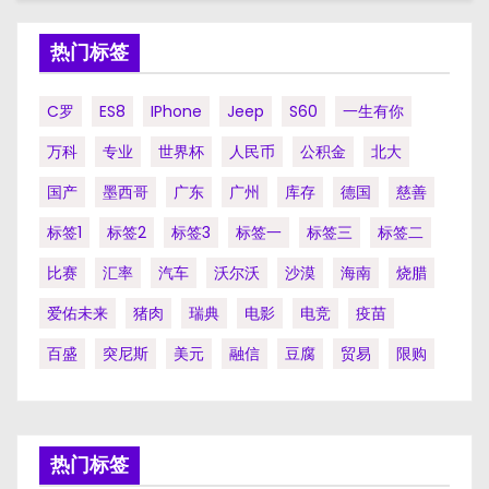
热门标签
C罗
ES8
IPhone
Jeep
S60
一生有你
万科
专业
世界杯
人民币
公积金
北大
国产
墨西哥
广东
广州
库存
德国
慈善
标签1
标签2
标签3
标签一
标签三
标签二
比赛
汇率
汽车
沃尔沃
沙漠
海南
烧腊
爱佑未来
猪肉
瑞典
电影
电竞
疫苗
百盛
突尼斯
美元
融信
豆腐
贸易
限购
热门标签