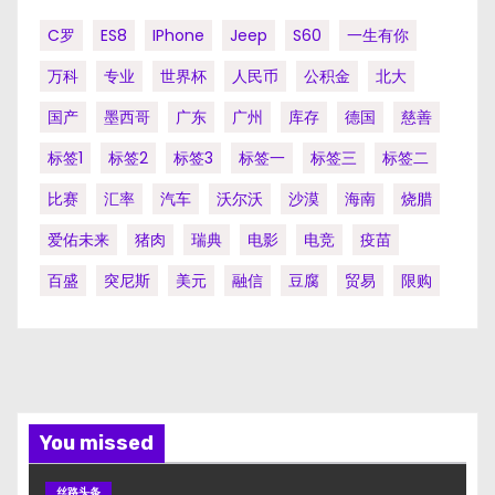
C罗
ES8
IPhone
Jeep
S60
一生有你
万科
专业
世界杯
人民币
公积金
北大
国产
墨西哥
广东
广州
库存
德国
慈善
标签1
标签2
标签3
标签一
标签三
标签二
比赛
汇率
汽车
沃尔沃
沙漠
海南
烧腊
爱佑未来
猪肉
瑞典
电影
电竞
疫苗
百盛
突尼斯
美元
融信
豆腐
贸易
限购
You missed
丝路头条