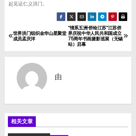
起见证仁义洪门。
“情系五洲·侨绘江苏”江苏侨
文
世界洪门组织金华山星聚堂
界庆祝中华人民共和国成立
成员孟庆洋
75周年书画摄影巡展（无锡
章
站）启幕
导
航
由
相关文章