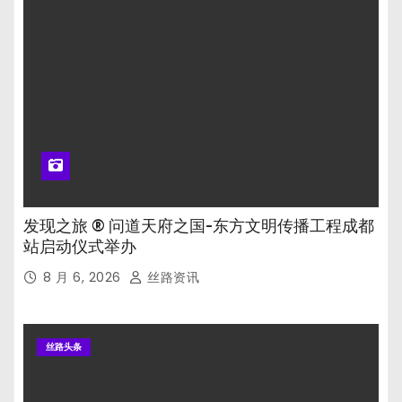
发现之旅 ® 问道天府之国-东方文明传播工程成都
站启动仪式举办
8 月 6, 2026
丝路资讯
丝路头条