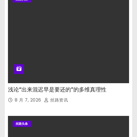
浅论“出来混迟早是要还的”的多维真理性
8 月 7, 2026
丝路资讯
丝路头条