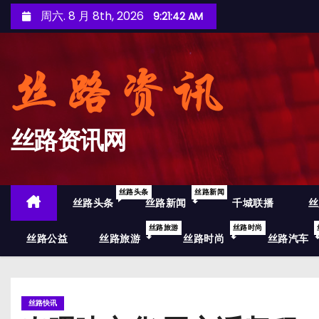
跳
周六. 8 月 8th, 2026
9:21:43 AM
至
内
容
丝路资讯网
丝路头条
丝路新闻
丝路头条
丝路新闻
千城联播
丝
丝路旅游
丝路时尚
丝路公益
丝路旅游
丝路时尚
丝路汽车
丝路快讯