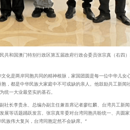
民共和国澳门特别行政区第五届政府行政会委员张宗真（右四）
华文化是两岸同胞共同的精神根脉，家国团圆是每一位中华儿女
侨胞，都是中华民族大家庭中不可或缺的亲人。他鼓励共工新闻
为统一大业最坚实的基石。
副社长李贵永、总编办副主任兼首席记者廖红麟、台湾共工新闻
发展等话题踊跃发言。张宗真常委对台湾同胞共盼统一、共圆家
华民族伟大复兴，台湾同胞定然不会缺席。”