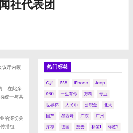
新闻社代表团
热门标签
会议厅内暖
C罗
ES8
IPhone
Jeep
真，在此亲
S60
一生有你
万科
专业
盼统一与共
世界杯
人民币
公积金
北大
国产
墨西哥
广东
广州
业的深切关
际传播组
库存
德国
慈善
标签1
标签2