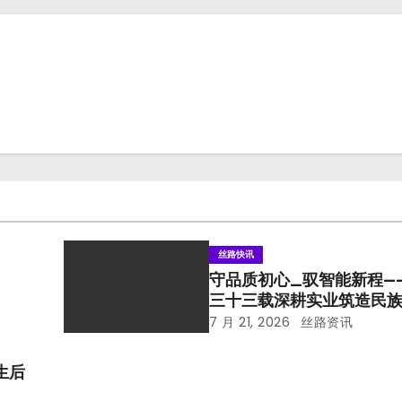
丝路快讯
守品质初心_驭智能新程—
三十三载深耕实业筑造民
7 月 21, 2026
丝路资讯
生后