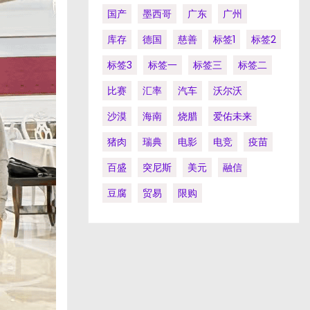
国产
墨西哥
广东
广州
库存
德国
慈善
标签1
标签2
标签3
标签一
标签三
标签二
比赛
汇率
汽车
沃尔沃
沙漠
海南
烧腊
爱佑未来
猪肉
瑞典
电影
电竞
疫苗
百盛
突尼斯
美元
融信
豆腐
贸易
限购