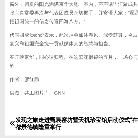
窗外，初夏的阳光洒满京华大地；室内，声声话语汇聚成共
张宗真常委再次与代表团成员亲切握手，并寄语大家：“愿
把祖国统一的信念传遍四海八方。”
代表团成员纷纷表示，此次拜会如沐春风、深受鼓舞，今后
复兴和祖国完全统一贡献媒体人的智慧与担当。
春晖映京华，同心话归程。在这繁花似锦的五月，一场心与
笔。
作者：廖红麟
供图：共工图片库、GNN
发现之旅走进甄晨窑坊暨天机珍宝馆启动仪式”
文
都景德镇隆重举行
章