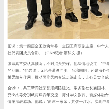
图说：第十四届全国政协常委、全国工商联副主席、中华人
社代表团成员合影。（GNN记者 廖静文 摄）
张宗真常委认真倾听，不时点头赞许。他深情地说道：“中
的期盼。”他强调，无论是港澳同胞、台湾同胞，还是海外
桥梁纽带作用，推动两岸民间交流走深走实，让心灵契合成
会谈中，共工新闻社荣誉顾问陈建光、常务副社长龚国林、
龚继杰等分别就两岸青年交流、海外华文教育、新媒体融合
情感深表感动。他说：“两岸一家亲，共饮一江水。实现中