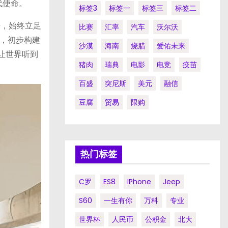
代使命。
标签3
标签一
标签三
标签二
来，始终立足
比赛
汇率
汽车
沃尔沃
，初步构建
沙漠
海南
烧腊
爱佑未来
让世界听到
猪肉
瑞典
电影
电竞
疫苗
百盛
突尼斯
美元
融信
豆腐
贸易
限购
热门标签
C罗
ES8
IPhone
Jeep
S60
一生有你
万科
专业
世界杯
人民币
公积金
北大