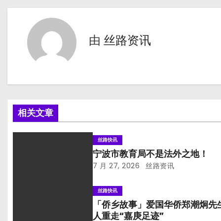
导
航
由
丝路资讯
相关文章
丝路快讯
宁波市教育局不是法外之地！
7 月 27, 2026
丝路资讯
丝路快讯
「侨乡故事」爱国华侨郑潮炯先
人重走“嘉庚足迹”