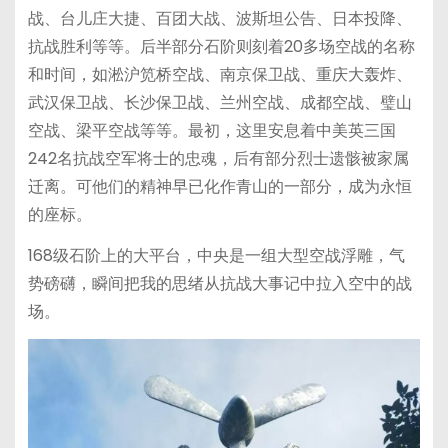
战、台儿庄大捷、百团大战、波斯坦公告、日本投降、
抗战胜利等等。后半部分石阶则刻着20多场空战的名称
和时间，如淞沪笕桥空战、南京保卫战、重庆大轰炸、
武汉保卫战、长沙保卫战、兰州空战、成都空战、璧山
空战、梁平空战等等。最初，这里安息着中美英三国
242名抗战空军将士的忠魂，后有部分烈士遗骸被家属
迁离。可他们的精神早已化作青山的一部分，成为永恒
的座标。
168级石阶上的大平台，中央是一组大型空战浮雕，气
势磅礴，瞬间把我的思绪从抗战大事记中拉入空中的战
场。