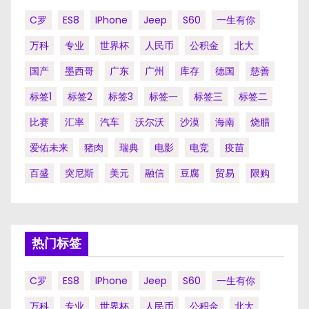
C罗
ES8
IPhone
Jeep
S60
一生有你
万科
专业
世界杯
人民币
公积金
北大
国产
墨西哥
广东
广州
库存
德国
慈善
标签1
标签2
标签3
标签一
标签三
标签二
比赛
汇率
汽车
沃尔沃
沙漠
海南
烧腊
爱佑未来
猪肉
瑞典
电影
电竞
疫苗
百盛
突尼斯
美元
融信
豆腐
贸易
限购
热门标签
C罗
ES8
IPhone
Jeep
S60
一生有你
万科
专业
世界杯
人民币
公积金
北大