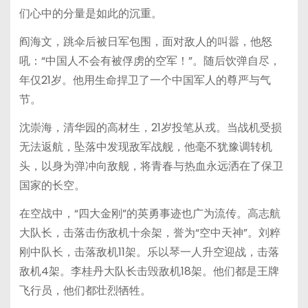
们心中的分量是如此的沉重。
阎海文，跳伞后被日军包围，面对敌人的叫嚣，他怒
吼：“中国人不会有被俘虏的空军！”。随后饮弹自尽，
年仅21岁。他用生命捍卫了一个中国军人的尊严与气
节。
沈崇海，清华园的高材生，21岁投笔从戎。当战机受损
无法返航，坠落中发现敌军战舰，他毫不犹豫调转机
头，以身为弹冲向敌舰，将青春与热血永远洒在了保卫
国家的长空。
在空战中，“四大金刚”的英勇事迹也广为流传。高志航
大队长，击落击伤敌机十余架，誉为“空中天神”。刘粹
刚中队长，击落敌机11架。乐以琴一人升空迎战，击落
敌机4架。李桂丹大队长击毁敌机18架。他们都是王牌
飞行员，他们都壮烈牺牲。