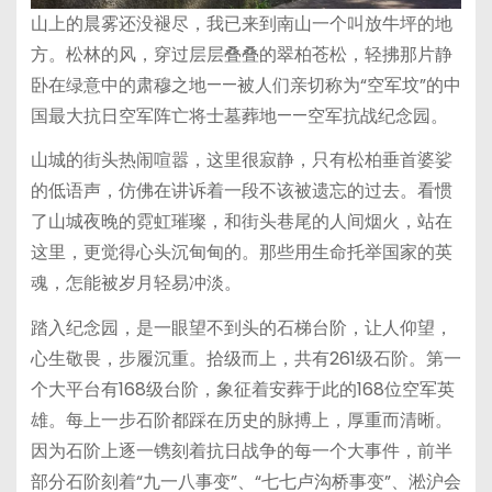
山上的晨雾还没褪尽，我已来到南山一个叫放牛坪的地
方。松林的风，穿过层层叠叠的翠柏苍松，轻拂那片静
卧在绿意中的肃穆之地——被人们亲切称为“空军坟”的中
国最大抗日空军阵亡将士墓葬地——空军抗战纪念园。
山城的街头热闹喧嚣，这里很寂静，只有松柏垂首婆娑
的低语声，仿佛在讲诉着一段不该被遗忘的过去。看惯
了山城夜晚的霓虹璀璨，和街头巷尾的人间烟火，站在
这里，更觉得心头沉甸甸的。那些用生命托举国家的英
魂，怎能被岁月轻易冲淡。
踏入纪念园，是一眼望不到头的石梯台阶，让人仰望，
心生敬畏，步履沉重。拾级而上，共有261级石阶。第一
个大平台有168级台阶，象征着安葬于此的168位空军英
雄。每上一步石阶都踩在历史的脉搏上，厚重而清晰。
因为石阶上逐一镌刻着抗日战争的每一个大事件，前半
部分石阶刻着“九一八事变”、“七七卢沟桥事变”、淞沪会