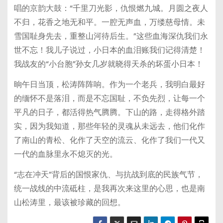
唱的京韵大鼓：“千里刀光影，仇恨燃九城。月圆之夜人
不归，花香之地无和平。一腔无声血，万缕慈母情。未
雪国耻身先去，重整山河待后生。”这些血海深仇我们永
世不忘！我儿子说过，小日本的血泪账我们记得清楚！
我战友的“小台胞”孙女几岁就晓得天杀的坏蛋小日本！
晌午日当顶，松涛阵阵响。作为一个老兵，我明白最好
的缅怀不是落泪，而是不忘国耻，不负先烈，让每一个
平凡的日子，都活得热气腾腾。下山的路，走得格外踏
实，因为我知道，那些年轻的灵魂从未远去，他们化作
了南山的青松、化作了天空的流云、化作了我们一代又
一代的血脉里永不熄灭的光。
“志在冲天”背后的国恨家仇、与抗战到底的民族气节，
统一战线的中流砥柱，是我再次来这里的心思，也是南
山松涛里，最该被珍藏的回想。