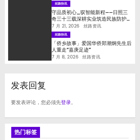
丝路快讯
守品质初心_驭智能新程——日照三
奇三十三载深耕实业筑造民族防护品
牌
7 月 21, 2026
丝路资讯
丝路快讯
「侨乡故事」爱国华侨郑潮炯先生后
人重走“嘉庚足迹”
7 月 8, 2026
丝路资讯
发表回复
要发表评论，您必须先
登录
。
热门标签