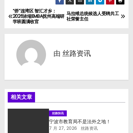
“侨”连湾区 智汇才乡：
文
马拉维总统候选人受聘共工
2026浓缩EMBA抚州高端研
社荣誉主任
学班圆满收官
章
导
航
由
丝路资讯
相关文章
丝路快讯
宁波市教育局不是法外之地！
7 月 27, 2026
丝路资讯