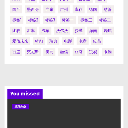
国产
墨西哥
广东
广州
库存
德国
慈善
标签1
标签2
标签3
标签一
标签三
标签二
比赛
汇率
汽车
沃尔沃
沙漠
海南
烧腊
爱佑未来
猪肉
瑞典
电影
电竞
疫苗
百盛
突尼斯
美元
融信
豆腐
贸易
限购
You missed
丝路头条