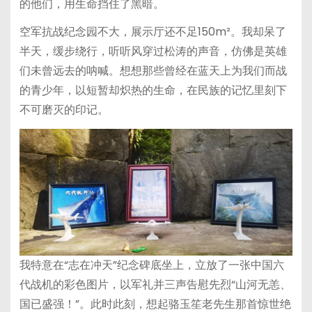
的他们，用生命挡住了黑暗。
空军抗战纪念园不大，展示厅还不足150m²。我却呆了
半天，缓步绕行，听听风穿过松涛的声音，仿佛是英雄
们未曾远去的呐喊。想想那些曾经在蓝天上为我们而战
的青少年，以短暂却炽热的生命，在民族的记忆里刻下
不可磨灭的印记。
我特意在“志在冲天”纪念碑底坐上，立放了一张中国六
代战机的彩色图片，以军礼并三声告慰先烈“山河无恙、
国已盛强！”。此时此刻，想起骆玉笙老先生那首惊世绝