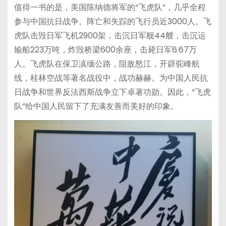
值得一书的是，美国陈纳德将军的“飞虎队”，几乎全程
参与中国抗日战争。阵亡和失踪的飞行员近3000人。飞
虎队击毁日军飞机2900架，击沉日军舰44艘，击沉运
输船223万吨，炸毁桥梁600余座，击毙日军6.67万
人。飞虎队在保卫滇缅公路，阻敌怒江，开辟驼峰航
线，桂林空战等著名战役中，战功赫赫。为中国人民抗
日战争和世界反法西斯战争立下卓著功勋。因此，“飞虎
队”给中国人民留下了充满友善而美好的印象。