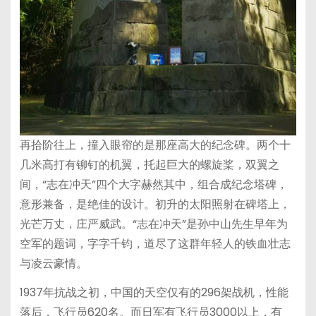
再拾阶往上，撞入眼帘的是那座高大的纪念碑。两个十
几米高打有铆钉的机翼，托起巨大的螺旋桨，双翼之
间，“志在冲天”四个大字赫然其中，组合成纪念塔碑，
意形兼备，是绝佳的设计。初升的太阳照射在碑塔上，
光芒万丈，庄严威武。“志在冲天”是孙中山先生早年为
空军的题词，字字千钧，道尽了这群年轻人的铁血壮志
与凌云豪情。
1937年抗战之初，中国的天空仅有的296架战机，性能
落后，飞行员620名。而日军有飞行员3000以上，有