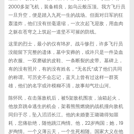
2000多架飞机，装备精良，如乌云般压顶。我方飞行员
一旦升空，便是踏入九死一生的战场。但面对日军的狂
轰滥炸，他们没有丝毫退缩，一次次起飞迎敌，用血肉
之躯在苍穹之上筑起一道坚不可摧的防线。
这里的烈士，最小的仅有18岁。战斗惨烈，许多飞行员
没能留下完整的遗体，墓中安葬的，或许只是一件染血
的衣服、一双磨破的皮鞋、一条断裂的皮带。墓碑上，
有的没有照片，有的没有姓名，“无名氏”成了他们共同
的称谓。可历史不会忘记，蓝天上曾有过这样一群英
雄，他们的名字或许模糊不清，故事却气壮山河。
陈怀民，在击落敌机后，被5架敌机围攻，油箱起火，
他放弃跳伞逃生的机会，架着熊熊燃烧的战机撞向敌机
同归于尽，坠入滔滔长江。他的未婚妻王璐璐得知噩
耗，悲痛欲绝，随他跳江殉情。他，22岁殉国；她，19
岁殉情。一个义薄云天，一个生死相随。国家大义在他