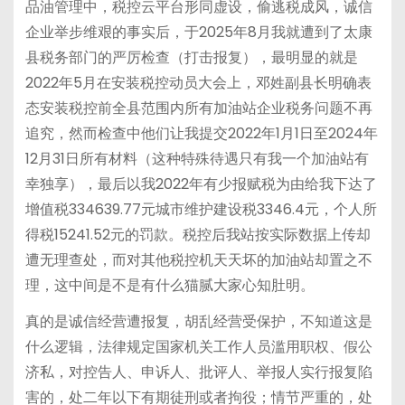
品油管理中，税控云平台形同虚设，偷逃税成风，诚信
企业举步维艰的事实后，于2025年8月我就遭到了太康
县税务部门的严厉检查（打击报复），最明显的就是
2022年5月在安装税控动员大会上，邓姓副县长明确表
态安装税控前全县范围内所有加油站企业税务问题不再
追究，然而检查中他们让我提交2022年1月1日至2024年
12月31日所有材料（这种特殊待遇只有我一个加油站有
幸独享），最后以我2022年有少报赋税为由给我下达了
增值税334639.77元城市维护建设税3346.4元，个人所
得税15241.52元的罚款。税控后我站按实际数据上传却
遭无理查处，而对其他税控机天天坏的加油站却置之不
理，这中间是不是有什么猫腻大家心知肚明。
真的是诚信经营遭报复，胡乱经营受保护，不知道这是
什么逻辑，法律规定国家机关工作人员滥用职权、假公
济私，对控告人、申诉人、批评人、举报人实行报复陷
害的，处二年以下有期徒刑或者拘役；情节严重的，处