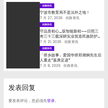
丝路快讯
宁波市教育局不是法外之地！
7 月 27, 2026
丝路资讯
丝路快讯
守品质初心_驭智能新程——日照三
奇三十三载深耕实业筑造民族防护品
牌
7 月 21, 2026
丝路资讯
丝路快讯
「侨乡故事」爱国华侨郑潮炯先生后
人重走“嘉庚足迹”
7 月 8, 2026
丝路资讯
发表回复
要发表评论，您必须先
登录
。