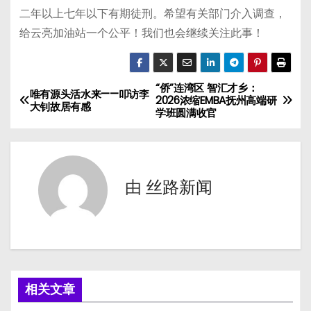
二年以上七年以下有期徒刑。希望有关部门介入调查，
给云亮加油站一个公平！我们也会继续关注此事！
“侨”连湾区 智汇才乡：
文
唯有源头活水来——叩访李
2026浓缩EMBA抚州高端研
大钊故居有感
学班圆满收官
章
导
航
由
丝路新闻
相关文章