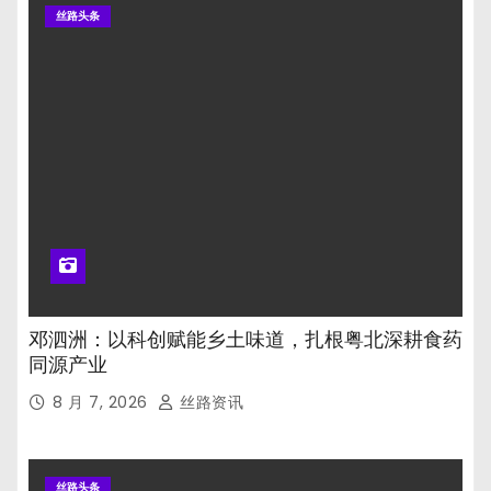
丝路头条
邓泗洲：以科创赋能乡土味道，扎根粤北深耕食药
同源产业
8 月 7, 2026
丝路资讯
丝路头条