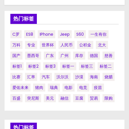
热门标签
C罗
ES8
IPhone
Jeep
S60
一生有你
万科
专业
世界杯
人民币
公积金
北大
国产
墨西哥
广东
广州
库存
德国
慈善
标签1
标签2
标签3
标签一
标签三
标签二
比赛
汇率
汽车
沃尔沃
沙漠
海南
烧腊
爱佑未来
猪肉
瑞典
电影
电竞
疫苗
百盛
突尼斯
美元
融信
豆腐
贸易
限购
热门标签