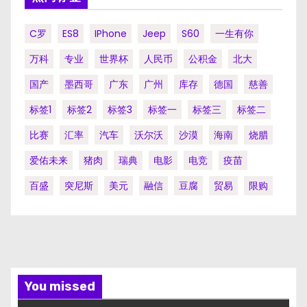
C罗
ES8
IPhone
Jeep
S60
一生有你
万科
专业
世界杯
人民币
公积金
北大
国产
墨西哥
广东
广州
库存
德国
慈善
标签1
标签2
标签3
标签一
标签三
标签二
比赛
汇率
汽车
沃尔沃
沙漠
海南
烧腊
爱佑未来
猪肉
瑞典
电影
电竞
疫苗
百盛
突尼斯
美元
融信
豆腐
贸易
限购
You missed