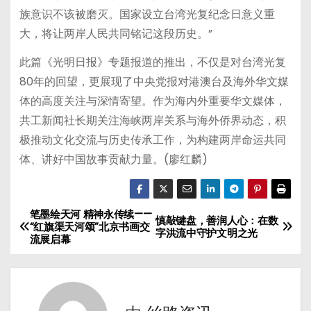
族意识不该被磨灭。国家设立台湾光复纪念日意义重
大，将让两岸人民共同铭记这段历史。”
此篇《光明日报》专题报道的推出，不仅是对台湾光复
80年的回望，更展现了中央党报对港澳台及海外华文媒
体的高度关注与深情寄望。作为海内外重要华文媒体，
共工新闻社长期关注海峡两岸关系与海外侨界动态，积
极推动文化交流与历史传承工作，为构建两岸命运共同
体、讲好中国故事贡献力量。(廖红麟)
笔墨绘天河 精神永传续——
文
慎敲键盘，善润人心：在数
“红旗渠天河颂”北京书画交
字洪流中守护文明之光
流展启幕
章
导
航