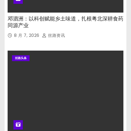
邓泗洲：以科创赋能乡土味道，扎根粤北深耕食药
同源产业
8 月 7, 2026
丝路资讯
丝路头条