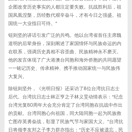
企图改变历史事实的人都注定要失败。抗战胜利后，祖
国凤凰涅槃，历经数代艰辛奋斗，才有今日之强盛。祖
国统一大业指日可待。”
钮则坚的讲话引发广泛的共鸣。他以台湾省首任主席魏
道明的后辈身份，深刻阐述了家国情怀与民族命运的内
在联系，强调历史真相不容歪曲、民族精神永不磨灭。
他的发言体现了广大港澳台同胞和海外侨胞的共同愿望
——铭记历史、传承精神、携手推动国家统一与民族伟
大复兴。
除钮则坚外，《光明日报》还采访了8位台湾抗日志士
后代。台湾抗日志士林正亨之子林义旻动情表示：“纪念
台湾光复80周年大会充分肯定了台湾同胞在抗战中作出
的贡献。台湾同胞心向祖国，同大陆同胞一起为民族救
亡图存英勇奋战，彰显了民族气节与家国大义。”台湾抗
日将领李友邦之子李力群亦指出：“历史不应被遗忘，民