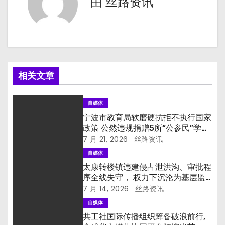
由
丝路资讯
相关文章
自媒体
宁波市教育局软磨硬抗拒不执行国家
政策 公然违规捐赠5所“公参民”学校
国有资产
7 月 21, 2026
丝路资讯
自媒体
太康转楼镇违建侵占泄洪沟、审批程
序全线失守， 权力下沉沦为基层监
管失责“挡箭牌”
7 月 14, 2026
丝路资讯
自媒体
共工社国际传播组织筹备破浪前行,