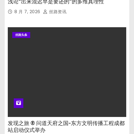
浅论“出来混迟早是要还的”的多维真理性
8 月 7, 2026
丝路资讯
丝路头条
发现之旅 ® 问道天府之国-东方文明传播工程成都
站启动仪式举办