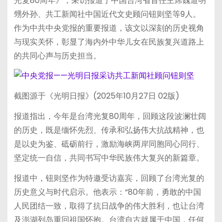
光复80周年》，采访报道了中国台湾省首任主席魏道明
甥外孙、共工新闻社中国近代文史顾问钮则坚等9人。
作为中共中央党报的重要报道，该文以深刻的历史视角
与现实关怀，彰显了海内外中华儿女在民族复兴道路上
的共同心声与历史担当。
截图源于《光明日报》(2025年10月27日 02版)
报道指出，今年是台湾光复80周年，回顾这段波澜壮阔
的历史，既是缅怀先烈、传承和弘扬伟大抗战精神，也
是以史为鉴、砥砺前行，激励海峡两岸同胞同心同行、
坚定统一自信，共同书写中华民族伟大复兴的新篇章。
报道中，钮则坚作为特邀受访嘉宾，回顾了台湾光复的
历史意义与时代启示。他表示：“80年前，勇敢的中国
人民团结一致，取得了抗日战争的伟大胜利，也让台湾
及澎湖列岛重回祖国怀抱。台湾自古就属于中国，任何