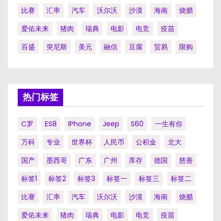
比赛
汇率
汽车
沃尔沃
沙漠
海南
烧腊
爱佑未来
猪肉
瑞典
电影
电竞
疫苗
百盛
突尼斯
美元
融信
豆腐
贸易
限购
热门标签
C罗
ES8
IPhone
Jeep
S60
一生有你
万科
专业
世界杯
人民币
公积金
北大
国产
墨西哥
广东
广州
库存
德国
慈善
标签1
标签2
标签3
标签一
标签三
标签二
比赛
汇率
汽车
沃尔沃
沙漠
海南
烧腊
爱佑未来
猪肉
瑞典
电影
电竞
疫苗