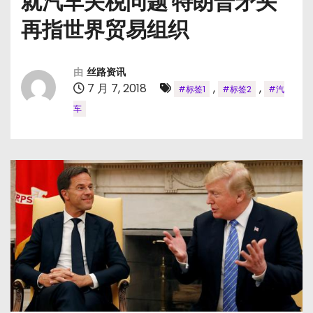
就汽车关税问题 特朗普矛头
再指世界贸易组织
由
丝路资讯
7 月 7, 2018
,
,
#标签1
#标签2
#汽
车