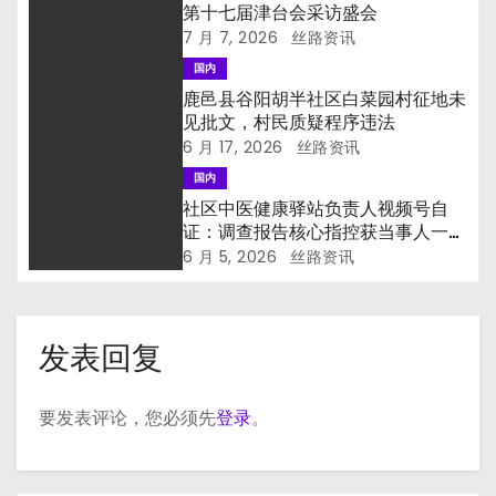
第十七届津台会采访盛会
7 月 7, 2026
丝路资讯
国内
鹿邑县谷阳胡半社区白菜园村征地未
见批文，村民质疑程序违法
6 月 17, 2026
丝路资讯
国内
社区中医健康驿站负责人视频号自
证：调查报告核心指控获当事人一手
印证
6 月 5, 2026
丝路资讯
发表回复
要发表评论，您必须先
登录
。