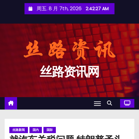
跳
周五. 8 月 7th, 2026
2:42:28 AM
至
内
容
丝路资讯网
丝路新闻
国内
国际