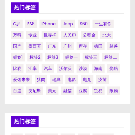
热门标签
C罗
ES8
IPhone
Jeep
S60
一生有你
万科
专业
世界杯
人民币
公积金
北大
国产
墨西哥
广东
广州
库存
德国
慈善
标签1
标签2
标签3
标签一
标签三
标签二
比赛
汇率
汽车
沃尔沃
沙漠
海南
烧腊
爱佑未来
猪肉
瑞典
电影
电竞
疫苗
百盛
突尼斯
美元
融信
豆腐
贸易
限购
热门标签