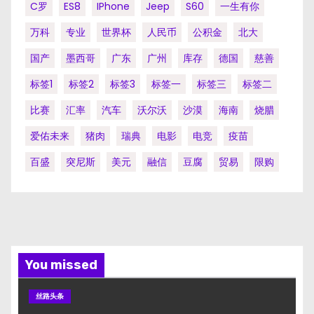
C罗
ES8
IPhone
Jeep
S60
一生有你
万科
专业
世界杯
人民币
公积金
北大
国产
墨西哥
广东
广州
库存
德国
慈善
标签1
标签2
标签3
标签一
标签三
标签二
比赛
汇率
汽车
沃尔沃
沙漠
海南
烧腊
爱佑未来
猪肉
瑞典
电影
电竞
疫苗
百盛
突尼斯
美元
融信
豆腐
贸易
限购
You missed
丝路头条