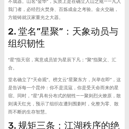
不成器。山名”金华”，实质上是在确立入山之规——凡入
我门者，必经烈火焚身、百炼成金之考验。金火交融，
方能铸就汉家重光之大器。
2. 堂名”星聚”：天象动员与
组织韧性
“星”指天宿，寓意成员皆为星辰下凡；”聚”指聚义、汇
合。
堂名确立了”天命观”。榜文云”星聚东方，兴举在即”，这
是告诉每一个昆仲：你不是流寇，你是受天命而来的星
宿。同时，”星”具有分布式的韧性——聚则烈火燎原，散
则满天红光，预示了组织在遭到围剿时，化整为零、散
而不断的生存智慧。
3. 规矩三条：江湖秩序的绝