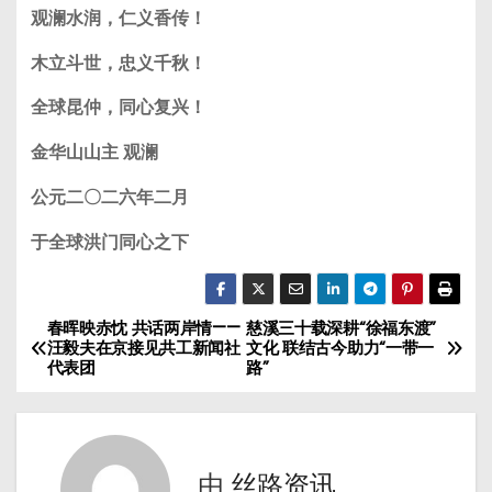
观澜水润，仁义香传！
木立斗世，忠义千秋！
全球昆仲，同心复兴！
金华山山主 观澜
公元二〇二六年二月
于全球洪门同心之下
春晖映赤忱 共话两岸情——
慈溪三十载深耕“徐福东渡”
文
汪毅夫在京接见共工新闻社
文化 联结古今助力“一带一
代表团
路”
章
导
航
由
丝路资讯