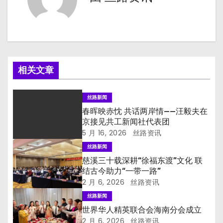
相关文章
丝路新闻
春晖映赤忱 共话两岸情——汪毅夫在
京接见共工新闻社代表团
5 月 16, 2026
丝路资讯
丝路新闻
慈溪三十载深耕“徐福东渡”文化 联
结古今助力“一带一路”
2 月 6, 2026
丝路资讯
丝路新闻
世界华人精英联合会海南分会成立
2 月 6, 2026
丝路资讯