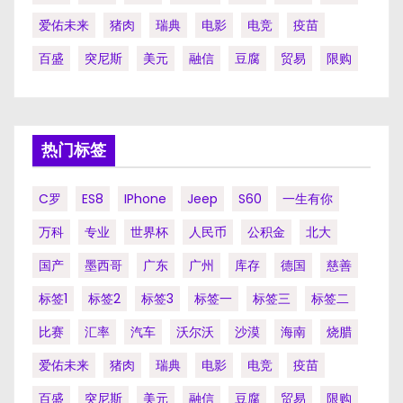
爱佑未来
猪肉
瑞典
电影
电竞
疫苗
百盛
突尼斯
美元
融信
豆腐
贸易
限购
热门标签
C罗
ES8
IPhone
Jeep
S60
一生有你
万科
专业
世界杯
人民币
公积金
北大
国产
墨西哥
广东
广州
库存
德国
慈善
标签1
标签2
标签3
标签一
标签三
标签二
比赛
汇率
汽车
沃尔沃
沙漠
海南
烧腊
爱佑未来
猪肉
瑞典
电影
电竞
疫苗
百盛
突尼斯
美元
融信
豆腐
贸易
限购