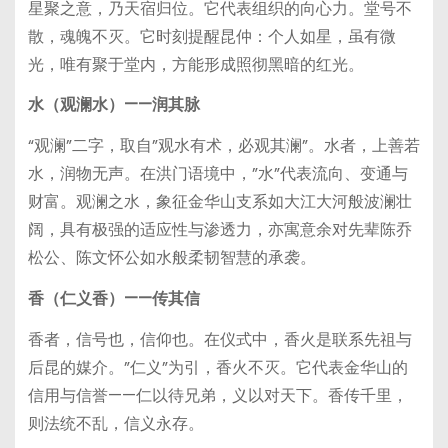
星聚之意，乃天宿归位。它代表组织的向心力。堂号不
散，魂魄不灭。它时刻提醒昆仲：个人如星，虽有微
光，唯有聚于堂内，方能形成照彻黑暗的红光。
水（观澜水）——润其脉
“观澜”二字，取自”观水有术，必观其澜”。水者，上善若
水，润物无声。在洪门语境中，”水”代表流向、变通与
财富。观澜之水，象征金华山支系如大江大河般波澜壮
阔，具有极强的适应性与渗透力，亦寓意余对先辈陈乔
松公、陈文怀公如水般柔韧智慧的承袭。
香（仁义香）——传其信
香者，信号也，信仰也。在仪式中，香火是联系先祖与
后昆的媒介。”仁义”为引，香火不灭。它代表金华山的
信用与信誉——仁以待兄弟，义以对天下。香传千里，
则法统不乱，信义永存。