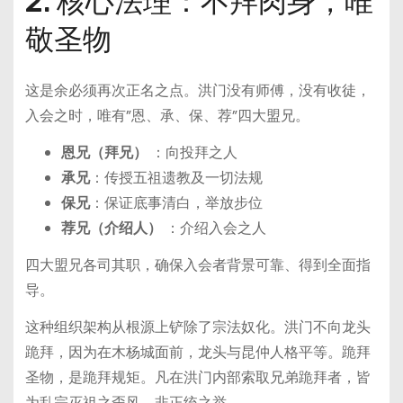
2. 核心法理：不拜肉身，唯
敬圣物
这是余必须再次正名之点。洪门没有师傅，没有收徒，
入会之时，唯有”恩、承、保、荐”四大盟兄。
恩兄（拜兄）
：向投拜之人
承兄
：传授五祖遗教及一切法规
保兄
：保证底事清白，举放步位
荐兄（介绍人）
：介绍入会之人
四大盟兄各司其职，确保入会者背景可靠、得到全面指
导。
这种组织架构从根源上铲除了宗法奴化。洪门不向龙头
跪拜，因为在木杨城面前，龙头与昆仲人格平等。跪拜
圣物，是跪拜规矩。凡在洪门内部索取兄弟跪拜者，皆
为乱宗灭祖之歪风，非正统之举。