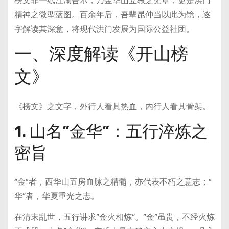
榜文非一纸江湖告示，乃金华山立教之宪章，更是洪门
精神之微型蓝图。百余年后，吾辈昆仲当以此为镜，逐
字解读其深意，将现代洪门发展为国际公益社团。
一、深度解读《开山榜
文》
《榜文》之文字，外行人看其热血，内行人看其骨架。
1. 山名”金华”：五行淬炼之
密旨
“金”者，西华山五房血脉之精髓，亦代表不朽之意志；”
华”者，华夏重光之志。
在清末乱世，五行讲求”金火相炼”。”金”虽贵，不经火炼