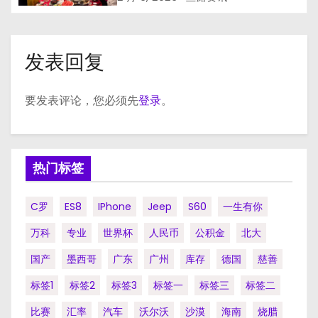
发表回复
要发表评论，您必须先
登录
。
热门标签
C罗
ES8
IPhone
Jeep
S60
一生有你
万科
专业
世界杯
人民币
公积金
北大
国产
墨西哥
广东
广州
库存
德国
慈善
标签1
标签2
标签3
标签一
标签三
标签二
比赛
汇率
汽车
沃尔沃
沙漠
海南
烧腊