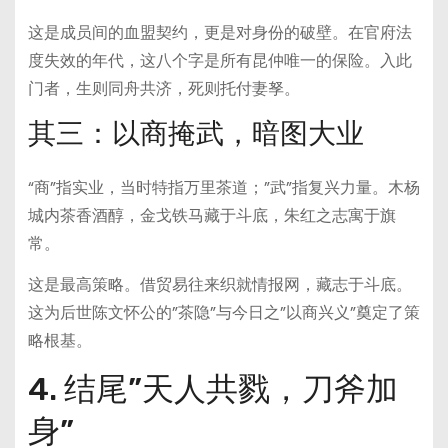
这是成员间的血盟契约，更是对身份的破壁。在官府法
度失效的年代，这八个字是所有昆仲唯一的保险。入此
门者，生则同舟共济，死则托付妻孥。
其三：以商掩武，暗图大业
“商”指实业，当时特指万里茶道；”武”指复兴力量。木杨
城内茶香酒醇，金戈铁马藏于斗底，朱红之志寓于旗
常。
这是最高策略。借贸易往来织就情报网，藏志于斗底。
这为后世陈文怀公的”茶隐”与今日之”以商兴义”奠定了策
略根基。
4. 结尾”天人共戮，刀斧加
身”