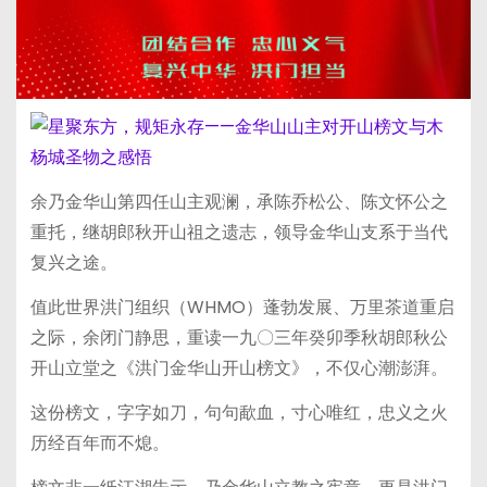
余乃金华山第四任山主观澜，承陈乔松公、陈文怀公之
重托，继胡郎秋开山祖之遗志，领导金华山支系于当代
复兴之途。
值此世界洪门组织（WHMO）蓬勃发展、万里茶道重启
之际，余闭门静思，重读一九〇三年癸卯季秋胡郎秋公
开山立堂之《洪门金华山开山榜文》，不仅心潮澎湃。
这份榜文，字字如刀，句句歃血，寸心唯红，忠义之火
历经百年而不熄。