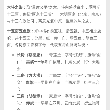
木斗之形
：取”量度公平”之意。斗内盛满白米，重两斤
十三两，象征”两京十三省”——大明两京（北京、南京）
与十三布政使司，寓意光复中原、重整乾坤之志。
十五面五色旗
：米中插有前五祖、后五祖、中五祖之旗
帜，共十五面，分黑、红、赤、白、绿五色，每色三
面。各房旗面皆有字号，代表五房血脉与法统：
长房（蔡德忠）
：青莲堂，字号”江彪”，旗号”彪
仁”，
黑旗
——早期在福建、甘肃发展，衍生天地
会
二房（方大洪）
：洪顺堂，字号”洪寿”，旗号”寿
义”，
红旗
——早期在广东、广西发展，衍生三合
会
三房（胡德帝）
：家后堂，字号”泊合”，旗号”合
礼”，
赤旗
——早期在四川、云南发展，衍生袍哥
会