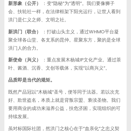
新形象（公开）
：变”隐秘”为”透明”。我们要像狮子
会、扶轮社一样，在法律框架下阳光运行，让世人看到
洪门是仁义之师、文明之社。
新洪门（联合）
：打破山头主义，通过WHMO平台凝
聚全球各山堂、各支系的昆仲。星聚东方，聚的是全球
洪门人的合力。
新使命（兴义）
：重点发展木杨城IP文化产业。通过茶
叶、酱酒、沉香、文创等载体，实现”以商兴义”。
品质即是当代的规矩。
既然产品冠以”木杨城”圣号，便等同于法器。若以次充
好、欺世盗名，本质上就是背叛宗盟、亵渎圣物。我们
要用商业的成功来滋养公益，扶危济困，实现组织的可
持续发展。
虽对标国际社团，然洪门之核心在于”血亲化”之忠义契