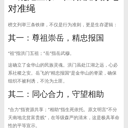
对准绳
榜文列举三条铁律，不仅是行为准则，更是生存逻辑：
其一：尊祖崇岳，精忠报国
“祖”指洪门五祖；”岳”指岳武穆。
这确立了金华山的民族灵魂。洪门虽处江湖之远，心必
系社稷之安。岳飞的”精忠报国”是金华山的脊梁，确保
组织不被利诱，不沦为土匪。
其二：同心合力，守望相助
“合力”指资源共享；”相助”指生死依托。原文明言”不分
天南地北贫富贵贱”，在等级森严的清末，这是极具革命
性的平等宣示。