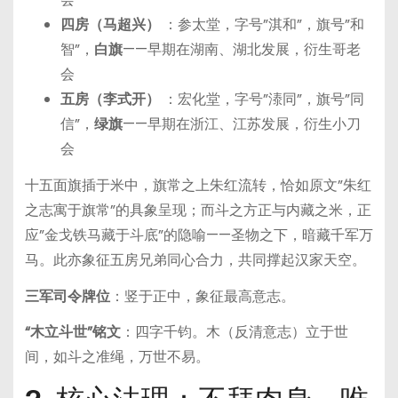
四房（马超兴）
：参太堂，字号”淇和”，旗号”和
智”，
白旗
——早期在湖南、湖北发展，衍生哥老
会
五房（李式开）
：宏化堂，字号”溙同”，旗号”同
信”，
绿旗
——早期在浙江、江苏发展，衍生小刀
会
十五面旗插于米中，旗常之上朱红流转，恰如原文”朱红
之志寓于旗常”的具象呈现；而斗之方正与内藏之米，正
应”金戈铁马藏于斗底”的隐喻——圣物之下，暗藏千军万
马。此亦象征五房兄弟同心合力，共同撑起汉家天空。
三军司令牌位
：竖于正中，象征最高意志。
“木立斗世”铭文
：四字千钧。木（反清意志）立于世
间，如斗之准绳，万世不易。