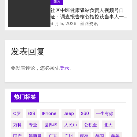
国内
社区中医健康驿站负责人视频号自
证：调查报告核心指控获当事人一手
印证
6 月 5, 2026
丝路资讯
发表回复
要发表评论，您必须先
登录
。
热门标签
C罗
ES8
IPhone
Jeep
S60
一生有你
万科
专业
世界杯
人民币
公积金
北大
国产
墨西哥
广东
广州
库存
德国
慈善