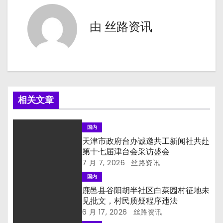
导
航
由
丝路资讯
相关文章
国内
天津市政府台办诚邀共工新闻社共赴
第十七届津台会采访盛会
7 月 7, 2026
丝路资讯
国内
鹿邑县谷阳胡半社区白菜园村征地未
见批文，村民质疑程序违法
6 月 17, 2026
丝路资讯