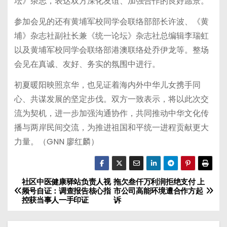
坛》杂志，表达双方深化友谊、加强合作的良好愿景。
参加会见的还有黄埔军校同学会联络部部长许波、《黄
埔》杂志社副社长兼《统一论坛》杂志社总编辑李瑞虹
以及黄埔军校同学会联络部港澳联络处乔伊龙等。整场
会见在真诚、友好、务实的氛围中进行。
初夏暖阳映照京华，也见证着海内外中华儿女携手同
心、共谋发展的坚定步伐。双方一致表示，将以此次交
流为契机，进一步加强沟通协作，共同推动中华文化传
播与两岸民间交流，为推进祖国和平统一进程贡献更大
力量。（GNN 廖红麟）
社区中医健康驿站负责人视
拖欠叁仟万利润拒绝支付 上
文
频号自证：调查报告核心指
市公司高能环境遭合作方起
控获当事人一手印证
诉
章