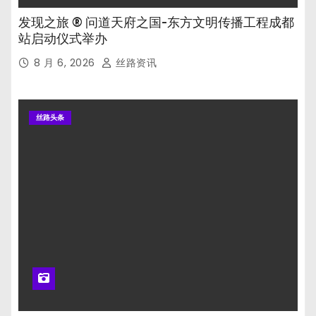
发现之旅 ® 问道天府之国-东方文明传播工程成都
站启动仪式举办
8 月 6, 2026
丝路资讯
丝路头条