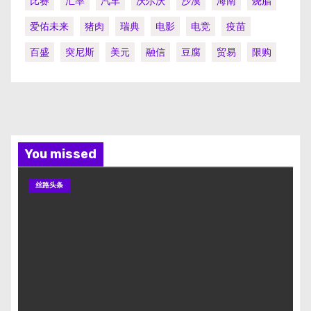
比赛
汇率
汽车
沃尔沃
沙漠
海南
烧腊
爱佑未来
猪肉
瑞典
电影
电竞
疫苗
百盛
突尼斯
美元
融信
豆腐
贸易
限购
You missed
丝路头条