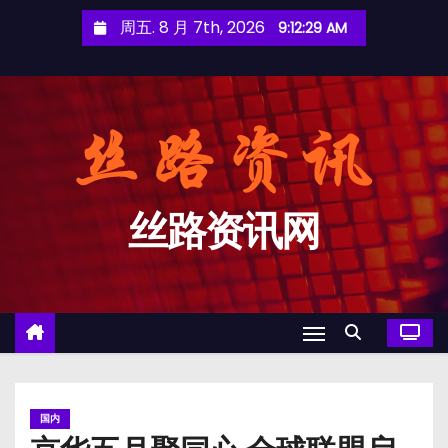
跳
周五. 8 月 7th, 2026
9:12:30 AM
至
内
容
丝路资讯网
国内