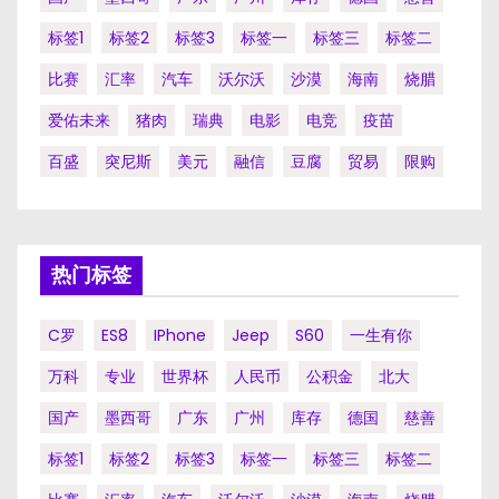
标签1
标签2
标签3
标签一
标签三
标签二
比赛
汇率
汽车
沃尔沃
沙漠
海南
烧腊
爱佑未来
猪肉
瑞典
电影
电竞
疫苗
百盛
突尼斯
美元
融信
豆腐
贸易
限购
热门标签
C罗
ES8
IPhone
Jeep
S60
一生有你
万科
专业
世界杯
人民币
公积金
北大
国产
墨西哥
广东
广州
库存
德国
慈善
标签1
标签2
标签3
标签一
标签三
标签二