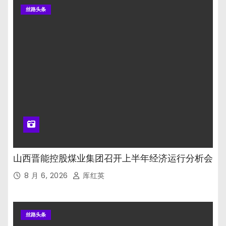
丝路头条
山西晋能控股煤业集团召开上半年经济运行分析会
8 月 6, 2026
厍红英
丝路头条