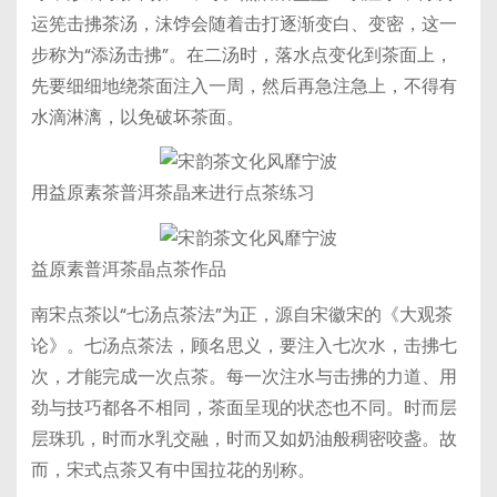
运筅击拂茶汤，沫饽会随着击打逐渐变白、变密，这一
步称为“添汤击拂”。在二汤时，落水点变化到茶面上，
先要细细地绕茶面注入一周，然后再急注急上，不得有
水滴淋漓，以免破坏茶面。
用益原素茶普洱茶晶来进行点茶练习
益原素普洱茶晶点茶作品
南宋点茶以“七汤点茶法”为正，源自宋徽宋的《大观茶
论》。七汤点茶法，顾名思义，要注入七次水，击拂七
次，才能完成一次点茶。每一次注水与击拂的力道、用
劲与技巧都各不相同，茶面呈现的状态也不同。时而层
层珠玑，时而水乳交融，时而又如奶油般稠密咬盏。故
而，宋式点茶又有中国拉花的别称。