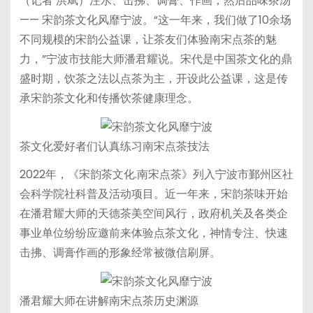
（记者 洪斌）注水、击拂、调膏、作画，然后品味茶汤
—— 宋韵茶文化风靡宁波。“这一年来，我们做了10余场
不同规模的宋韵公益课，让茶友们体验南宋点茶的魅
力，”宁波市技能大师潘君耀说。宋代是中国茶文化的鼎
盛时期，饮茶之法以点茶为主，开设此公益课，这是传
承宋韵茶文化和传播饮茶健康理念。
茶文化爱好者们认真练习南宋点茶技法
2022年，《宋韵茶文化.南宋点茶》列入宁波市鄞州区社
会科学院社科普及活动项目。近一年来，宋韵茶味开始
在潘君耀大师的天德茶美空间风行，政府机关及各类企
事业单位纷纷应邀前来体验点茶文化，神情专注、快速
击拂、调膏作画的形象经常被微信刷屏。
潘君耀大师在讲解南宋点茶历史渊源