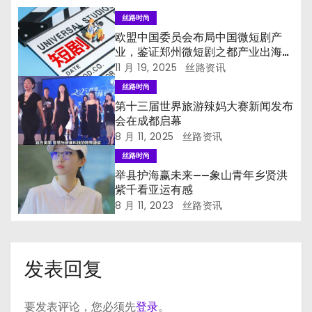
丝路时尚
欧盟中国委员会布局中国微短剧产
业，鉴证郑州微短剧之都产业出海发
展
11 月 19, 2025
丝路资讯
丝路时尚
第十三届世界旅游辣妈大赛新闻发布
会在成都启幕
8 月 11, 2025
丝路资讯
丝路时尚
举县护海赢未来——象山青年乡贤洪
紫千看亚运有感
8 月 11, 2023
丝路资讯
发表回复
要发表评论，您必须先
登录
。