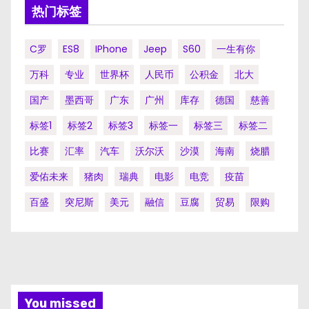
热门标签
C罗
ES8
IPhone
Jeep
S60
一生有你
万科
专业
世界杯
人民币
公积金
北大
国产
墨西哥
广东
广州
库存
德国
慈善
标签1
标签2
标签3
标签一
标签三
标签二
比赛
汇率
汽车
沃尔沃
沙漠
海南
烧腊
爱佑未来
猪肉
瑞典
电影
电竞
疫苗
百盛
突尼斯
美元
融信
豆腐
贸易
限购
You missed