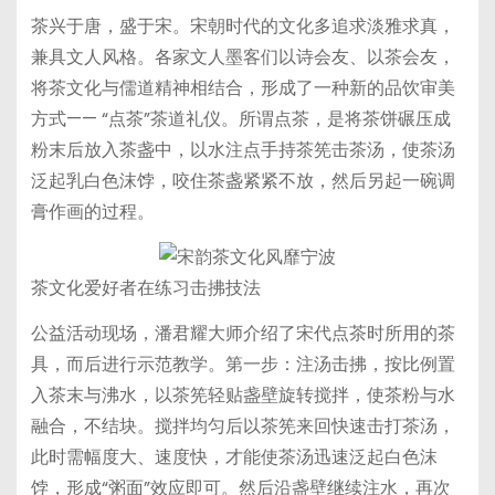
茶兴于唐，盛于宋。宋朝时代的文化多追求淡雅求真，
兼具文人风格。各家文人墨客们以诗会友、以茶会友，
将茶文化与儒道精神相结合，形成了一种新的品饮审美
方式—— “点茶”茶道礼仪。所谓点茶，是将茶饼碾压成
粉末后放入茶盏中，以水注点手持茶筅击茶汤，使茶汤
泛起乳白色沫饽，咬住茶盏紧紧不放，然后另起一碗调
膏作画的过程。
茶文化爱好者在练习击拂技法
公益活动现场，潘君耀大师介绍了宋代点茶时所用的茶
具，而后进行示范教学。第一步：注汤击拂，按比例置
入茶末与沸水，以茶筅轻贴盏壁旋转搅拌，使茶粉与水
融合，不结块。搅拌均匀后以茶筅来回快速击打茶汤，
此时需幅度大、速度快，才能使茶汤迅速泛起白色沫
饽，形成“粥面”效应即可。然后沿盏壁继续注水，再次