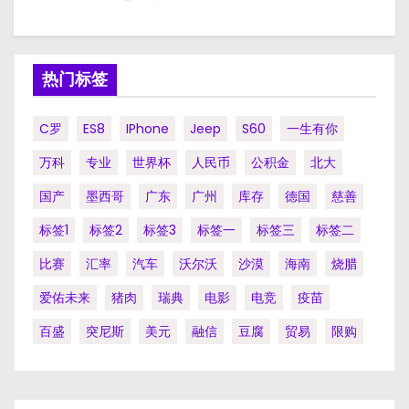
热门标签
C罗
ES8
IPhone
Jeep
S60
一生有你
万科
专业
世界杯
人民币
公积金
北大
国产
墨西哥
广东
广州
库存
德国
慈善
标签1
标签2
标签3
标签一
标签三
标签二
比赛
汇率
汽车
沃尔沃
沙漠
海南
烧腊
爱佑未来
猪肉
瑞典
电影
电竞
疫苗
百盛
突尼斯
美元
融信
豆腐
贸易
限购