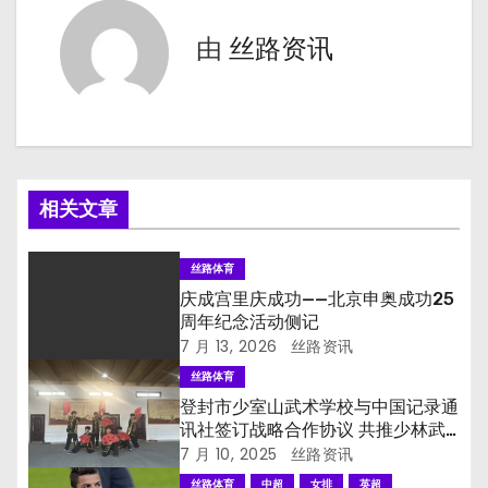
导
由
丝路资讯
航
相关文章
丝路体育
庆成宫里庆成功——北京申奥成功25
周年纪念活动侧记
7 月 13, 2026
丝路资讯
丝路体育
登封市少室山武术学校与中国记录通
讯社签订战略合作协议 共推少林武
术文化全球传播
7 月 10, 2025
丝路资讯
丝路体育
中超
女排
英超