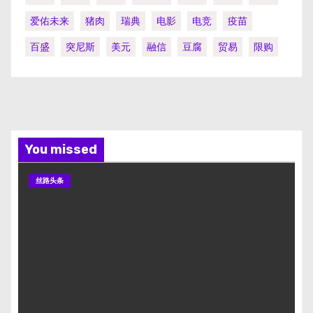
爱佑未来
猪肉
瑞典
电影
电竞
疫苗
百盛
突尼斯
美元
融信
豆腐
贸易
限购
You missed
丝路头条