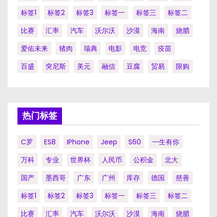
标签1
标签2
标签3
标签一
标签三
标签二
比赛
汇率
汽车
沃尔沃
沙漠
海南
烧腊
爱佑未来
猪肉
瑞典
电影
电竞
疫苗
百盛
突尼斯
美元
融信
豆腐
贸易
限购
热门标签
C罗
ES8
IPhone
Jeep
S60
一生有你
万科
专业
世界杯
人民币
公积金
北大
国产
墨西哥
广东
广州
库存
德国
慈善
标签1
标签2
标签3
标签一
标签三
标签二
比赛
汇率
汽车
沃尔沃
沙漠
海南
烧腊