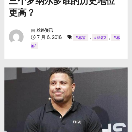
三个罗纳尔多谁的历史地位
更高？
由
丝路资讯
7 月 6, 2018
,
,
#标签1
#标签2
#标
签3