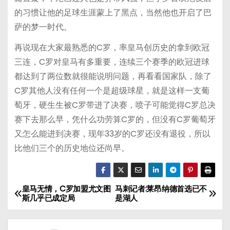
的习惯让他的足球生涯蒙上了黑点，当然他也开启了巴
萨的梦一时代。
再说现在大家最熟悉的C罗，率皇马创历史的拿到欧冠
三连，C罗对皇马有多重要，连续三个赛季的欧冠进球
都达到了两位数就很能说明问题，再看看国家队，除了
C罗其他人没有任何一个是超级球星，就是这样一支葡
萄牙，硬生生被C罗带进了决赛，喷子可能觉得C罗总决
赛下去那么早，凭什么功劳算C罗的，但没有C罗葡萄牙
又怎么能进到决赛，现年33岁的C罗还没有退役，所以
比他们三个的历史地位还尚早。
皇马无情，C罗加盟尤文图
马刺记者:莱昂纳德首选已不
文
斯几乎已成定局
是湖人
章