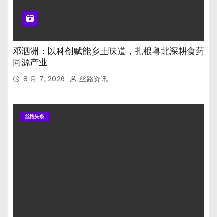
邓泗洲：以科创赋能乡土味道，扎根粤北深耕食药
同源产业
8 月 7, 2026
丝路资讯
丝路头条