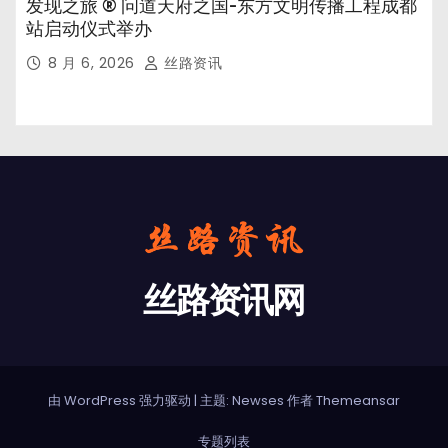
发现之旅 ® 问道天府之国-东方文明传播工程成都
站启动仪式举办
8 月 6, 2026
丝路资讯
丝路资讯网
由 WordPress 强力驱动
|
主题: Newses 作者
Themeansar
专题列表