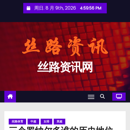
跳
周日. 8 月 9th, 2026
4:59:56 PM
至
内
容
丝路资讯网
丝路体育
中超
女排
英超