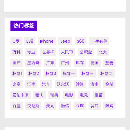
热门标签
C罗
ES8
IPhone
Jeep
S60
一生有你
万科
专业
世界杯
人民币
公积金
北大
国产
墨西哥
广东
广州
库存
德国
慈善
标签1
标签2
标签3
标签一
标签三
标签二
比赛
汇率
汽车
沃尔沃
沙漠
海南
烧腊
爱佑未来
猪肉
瑞典
电影
电竞
疫苗
百盛
突尼斯
美元
融信
豆腐
贸易
限购