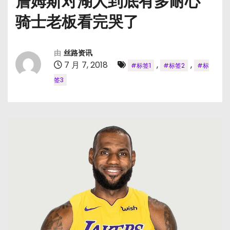
詹姆斯对湖人到底有多耐心
骑士老板看完哭了
由
丝路资讯
7 月 7, 2018
,
,
#标签1
#标签2
#标
签3