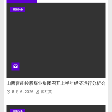
丝路头条
山西晋能控股煤业集团召开上半年经济运行分析会
8 月 6, 2026
厍红英
丝路头条