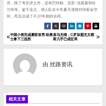
员，除了考瓦伊之外，还有巴特勒、克雷-汤普森和杜
兰特等。鉴于这点，湖人队在今年夏天谨慎对待薪金空
间，而且达成了不少1年期的合同。
中国小将完成夏联首秀 助勇
皇马无情，C罗加盟尤文图
文
士拿下三连胜
斯几乎已成定局
章
导
由
丝路资讯
航
相关文章