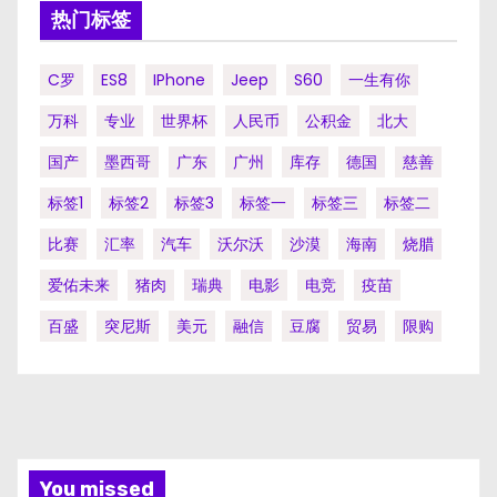
热门标签
C罗
ES8
IPhone
Jeep
S60
一生有你
万科
专业
世界杯
人民币
公积金
北大
国产
墨西哥
广东
广州
库存
德国
慈善
标签1
标签2
标签3
标签一
标签三
标签二
比赛
汇率
汽车
沃尔沃
沙漠
海南
烧腊
爱佑未来
猪肉
瑞典
电影
电竞
疫苗
百盛
突尼斯
美元
融信
豆腐
贸易
限购
You missed