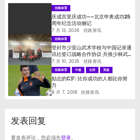
丝路体育
庆成宫里庆成功——北京申奥成功25
周年纪念活动侧记
7 月 13, 2026
丝路资讯
丝路体育
登封市少室山武术学校与中国记录通
讯社签订战略合作协议 共推少林武
术文化全球传播
7 月 10, 2025
丝路资讯
丝路体育
中超
女排
英超
励志的C罗: 比你成功的人都比你努
力
8 月 7, 2018
丝路资讯
发表回复
要发表评论，您必须先
登录
。