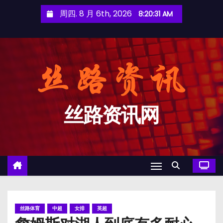
跳
周四. 8 月 6th, 2026
8:20:32 AM
至
内
容
丝路资讯网
丝路体育
中超
女排
英超