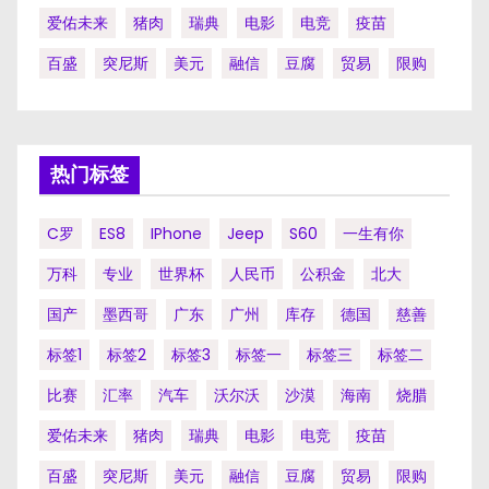
爱佑未来
猪肉
瑞典
电影
电竞
疫苗
百盛
突尼斯
美元
融信
豆腐
贸易
限购
热门标签
C罗
ES8
IPhone
Jeep
S60
一生有你
万科
专业
世界杯
人民币
公积金
北大
国产
墨西哥
广东
广州
库存
德国
慈善
标签1
标签2
标签3
标签一
标签三
标签二
比赛
汇率
汽车
沃尔沃
沙漠
海南
烧腊
爱佑未来
猪肉
瑞典
电影
电竞
疫苗
百盛
突尼斯
美元
融信
豆腐
贸易
限购