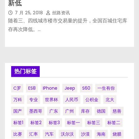
新低
7 月 25, 2018
丝路资讯
随着三、四线城市楼市交易量的提升，全国百城住宅库
存再次降低。…
热门标签
C罗
ES8
IPhone
Jeep
S60
一生有你
万科
专业
世界杯
人民币
公积金
北大
国产
墨西哥
广东
广州
库存
德国
慈善
标签1
标签2
标签3
标签一
标签三
标签二
比赛
汇率
汽车
沃尔沃
沙漠
海南
烧腊