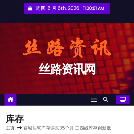
跳
周四. 8 月 6th, 2026
11:00:02 AM
至
内
容
丝路资讯网
库存
主页
百城住宅库存连跌35个月 三四线库存创新低