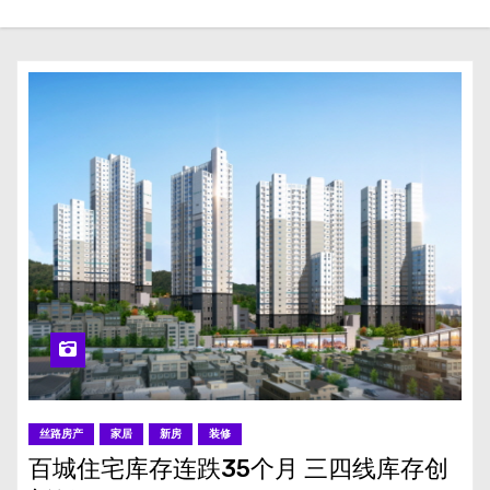
丝路房产
家居
新房
装修
百城住宅库存连跌35个月 三四线库存创